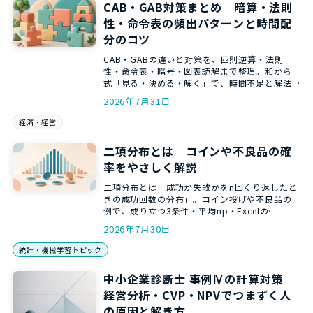
CAB・GAB対策まとめ｜暗算・法則
性・命令表の頻出パターンと時間配
分のコツ
CAB・GABの違いと対策を、四則逆算・法則
性・命令表・暗号・図表読解まで整理。和から
式「見る・決める・解く」で、時間不足と解法
選びの迷いを減らします。
2026年7月31日
経済・経営
二項分布とは｜コインや不良品の確
率をやさしく解説
二項分布とは「成功か失敗かをn回くり返したと
きの成功回数の分布」。コイン投げや不良品の
例で、成り立つ3条件・平均np・Excelの
BINOM.DISTでの計算まで、和からの統計講師が
2026年7月30日
やさしく解説します。
統計・機械学習トピック
中小企業診断士 事例Ⅳの計算対策｜
経営分析・CVP・NPVでつまずく人
の原因と解き方