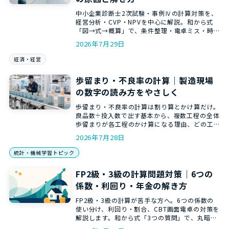
中小企業診断士2次試験・事例Ⅳの計算対策を、
経営分析・CVP・NPVを中心に解説。和から式
「図→式→概算」で、条件整理・電卓ミス・時
間配分のつまずきを減らします。
2026年7月29日
経済・経営
歩留まり・不良率の計算｜製造現場
の数字の読み方をやさしく
歩留まり・不良率の計算は割り算とかけ算だけ。
良品数÷投入数で出す基本から、複数工程の全体
歩留まりが各工程のかけ算になる理由、どの工
程を改善すべきかの見方まで、和からの講師が
2026年7月28日
やさしく解説します。
統計・機械学習トピック
FP2級・3級の計算問題対策｜6つの
係数・利回り・年金の解き方
FP2級・3級の計算が苦手な方へ。6つの係数の
使い分け、利回り・割合、CBT画面電卓の対策を
解説します。和から式「3つの質問」で、丸暗記
せずに式を選ぶコツが分かります。