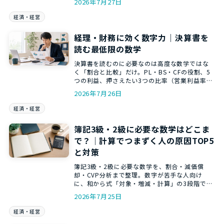
2026年7月27日
経済・経営
経理・財務に効く数字力｜決算書を
読む最低限の数学
決算書を読むのに必要なのは高度な数学ではな
く「割合と比較」だけ。PL・BS・CFの役割、5
つの利益、押さえたい3つの比率（営業利益率・
自己資本比率・流動比率）と読む順番を、和か
2026年7月26日
らの数トレ講師がやさしく解説します。
経済・経営
簿記3級・2級に必要な数学はどこま
で？｜計算でつまずく人の原因TOP5
と対策
簿記3級・2級に必要な数学を、割合・減価償
却・CVP分析まで整理。数字が苦手な人向け
に、和から式「対象・増減・計算」の3段階で、
仕訳と計算を意味から理解する方法を解説しま
2026年7月25日
す。
経済・経営