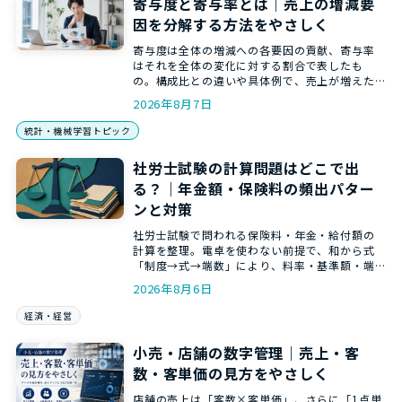
寄与度と寄与率とは｜売上の増減要
因を分解する方法をやさしく
寄与度は全体の増減への各要因の貢献、寄与率
はそれを全体の変化に対する割合で表したも
の。構成比との違いや具体例で、売上が増えた
理由を要因ごとに分解する方法を、和からの統
2026年8月7日
計講師がやさしく解説します。
統計・機械学習トピック
社労士試験の計算問題はどこで出
る？｜年金額・保険料の頻出パター
ンと対策
社労士試験で問われる保険料・年金・給付額の
計算を整理。電卓を使わない前提で、和から式
「制度→式→端数」により、料率・基準額・端
数処理の取り違えを防ぐ方法を解説します。
2026年8月6日
経済・経営
小売・店舗の数字管理｜売上・客
数・客単価の見方をやさしく
店舗の売上は「客数×客単価」、さらに「1点単