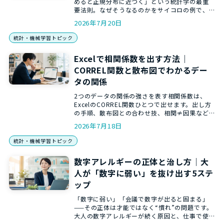
めると正規分布に近づく」という統計学の最重
要法則。なぜそうなるのかをサイコロの例で、
信頼区間や検定を支える土台としての意味ま
2026年7月20日
で、和からの統計講師が解説します。
統計・機械学習トピック
Excelで相関係数を出す方法｜
CORREL関数と散布図でわかるデー
タの関係
2つのデータの関係の強さを表す相関係数は、
ExcelのCORREL関数ひとつで出せます。出し方
の手順、散布図との合わせ技、相関≠因果など
だまされない4つの注意点を、和からの統計講師
2026年7月18日
がやさしく解説します。
統計・機械学習トピック
数字アレルギーの正体と治し方｜大
人が「数字に弱い」を抜け出す5ステ
ップ
「数字に弱い」「会議で数字が出ると固まる」
——その正体は才能ではなく“慣れ”の問題です。
大人の数字アレルギーが続く原因と、仕事で使