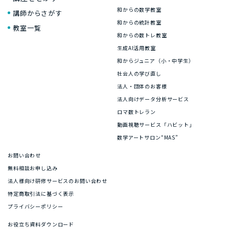
和からの数学教室
講師からさがす
和からの統計教室
教室一覧
和からの数トレ教室
生成AI活用教室
和からジュニア（小・中学生）
社会人の学び直し
法人・団体のお客様
法人向けデータ分析サービス
ロマ数トレラン
動画視聴サービス「ハビット」
数学アートサロン“MAS”
お問い合わせ
無料相談お申し込み
法人様向け研修サービスのお問い合わせ
特定商取引法に基づく表示
プライバシーポリシー
お役立ち資料ダウンロード