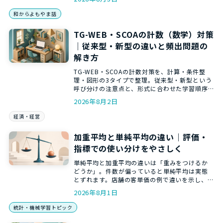
解説します。
和からよもやま話
TG-WEB・SCOAの計数（数学）対策
｜従来型・新型の違いと頻出問題の
解き方
TG-WEB・SCOAの計数対策を、計算・条件整
理・図形の3タイプで整理。従来型・新型という
呼び分けの注意点と、形式に合わせた学習順序
を分かりやすく解説します。
2026年8月2日
経済・経営
加重平均と単純平均の違い｜評価・
指標での使い分けをやさしく
単純平均と加重平均の違いは「重みをつけるか
どうか」。件数が偏っていると単純平均は実態
とずれます。店舗の客単価の例で違いを示し、
ExcelのSUMPRODUCTでの計算まで、和からの
2026年8月1日
統計講師がやさしく解説します。
統計・機械学習トピック