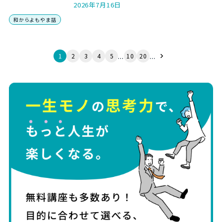
える数字感覚を取り戻す5つのステップを、和か
2026年7月16日
らの数トレ講師がやさしく解説します。
和からよもやま話
...
...
1
2
3
4
5
10
20