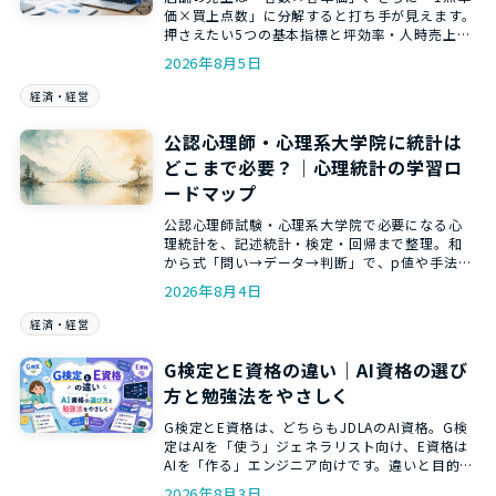
価×買上点数」に分解すると打ち手が見えます。
押さえたい5つの基本指標と坪効率・人時売上高
の見方まで、和からの数トレ講師がやさしく解
2026年8月5日
説します。
経済・経営
公認心理師・心理系大学院に統計は
どこまで必要？｜心理統計の学習ロ
ードマップ
公認心理師試験・心理系大学院で必要になる心
理統計を、記述統計・検定・回帰まで整理。和
から式「問い→データ→判断」で、p値や手法選
びを意味から理解する学習ロードマップです。
2026年8月4日
経済・経営
G検定とE資格の違い｜AI資格の選び
方と勉強法をやさしく
G検定とE資格は、どちらもJDLAのAI資格。G検
定はAIを「使う」ジェネラリスト向け、E資格は
AIを「作る」エンジニア向けです。違いと目的別
の選び方・勉強法を、和からの講師がやさしく
2026年8月3日