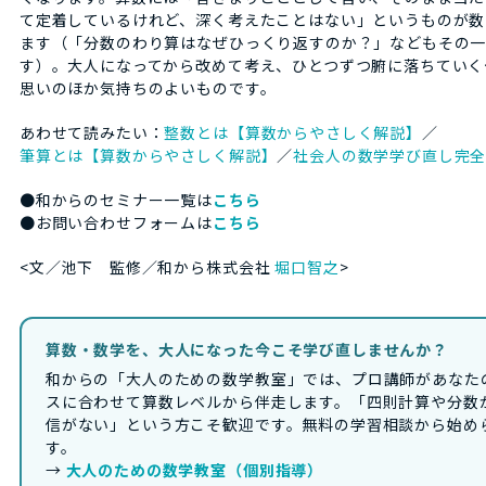
て定着しているけれど、深く考えたことはない」というものが数
ます（「分数のわり算はなぜひっくり返すのか？」などもその
す）。大人になってから改めて考え、ひとつずつ腑に落ちていく
思いのほか気持ちのよいものです。
あわせて読みたい：
整数とは【算数からやさしく解説】
／
筆算とは【算数からやさしく解説】
／
社会人の数学学び直し完
●和からのセミナー一覧は
こちら
●お問い合わせフォームは
こちら
<文／池下 監修／和から株式会社
堀口智之
>
算数・数学を、大人になった今こそ学び直しませんか？
和からの「大人のための数学教室」では、プロ講師があなた
スに合わせて算数レベルから伴走します。「四則計算や分数
信がない」という方こそ歓迎です。無料の学習相談から始め
す。
→
大人のための数学教室（個別指導）