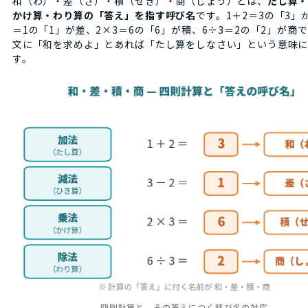
和（わ）・差（さ）・積（せき）・商（しょう）とは、
たし算
かけ算・わり算の「答え」を指す呼び名
です。1＋2＝3の「3」が
＝1の「1」が差、2×3＝6の「6」が積、6÷3＝2の「2」が商
文に「和を求めよ」とあれば「たし算をしなさい」という意味
す。
四則計算と、その答えにつく呼び名の対応