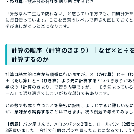
・
わり算
…飲み会の会計を割り勘にするとき
「算数なんて生活で使わない」と感じている方でも、四則計算だ
に毎日使っています。ここを言葉のレベルで押さえ直しておくと
学び直しがぐっと楽になります。
計算の順序（計算のきまり）｜なぜ×と÷
計算するのか
計算は基本的に
左から順番に
行いますが、
×（かけ算）と÷（
＋（たし算）と−（ひき算）より先に計算する
というきまりがあ
学校の「計算のきまり」で習う内容ですが、「そう決まっている
ーん」で通り過ぎてしまいがちな部分でもあります。
どの数でも成り立つことを厳密に証明しようとすると難しい話
が、
意味から納得する
ことはできます。次の例題で考えてみまし
【例題】
パン屋さんで、メロンパンを2個と、ロールパン（2個
3袋買いました。合計で何個のパンを買ったことになるでしょう