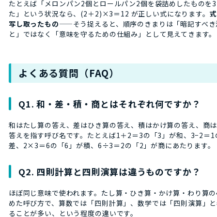
たとえば「メロンパン2個とロールパン2個を袋詰めしたものを
た」という状況なら、(2＋2)×3＝12 が正しい式になります。
式
写し取ったもの
——そう捉えると、順序のきまりは「暗記すべき
と」ではなく「意味を守るための仕組み」として見えてきます。
よくある質問（FAQ）
Q1. 和・差・積・商とはそれぞれ何ですか？
和はたし算の答え、差はひき算の答え、積はかけ算の答え、商
答えを指す呼び名です。たとえば1＋2＝3の「3」が和、3−2＝1
差、2×3＝6の「6」が積、6÷3＝2の「2」が商にあたります。
Q2. 四則計算と四則演算は違うものですか？
ほぼ同じ意味で使われます。たし算・ひき算・かけ算・わり算の
めた呼び方で、算数では「四則計算」、数学では「四則演算」と
ることが多い、という程度の違いです。