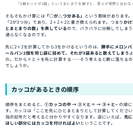
「2個セットが3袋」というまとまりを崩すと、答えが実際と合わな
そもそもかけ算には
「○が△つ分ある」
という意味があります。
「2が3つ分」であり、2＋2＋2と書き換えられます。つまり
かけ
とまとまりの数」を表している
ので、バラバラに分解してしまう
通らなくなるのです。
先に2＋2を計算してから3をかけるというのは、
勝手にメロンパ
ールパン2個を同じ袋に詰めて、それが3袋あると数えてしまう
の。だから×と÷を先に計算する——そう考えると腑に落ちるの
でしょうか。
カッコがあるときの順序
順序をまとめると、
①カッコの中 → ②×と÷ → ③＋と−
の順に
す。カッコは「ここを先にひとまとまりとして計算してください
指示記号だと考えると分かりやすくなります。逆にいえば、
先に
ほしい部分にはカッコを付ければよい
ということです。