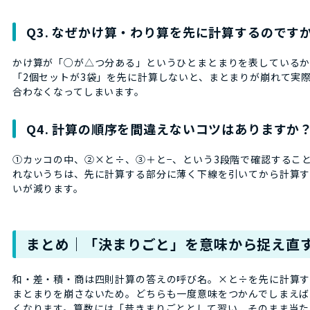
Q3. なぜかけ算・わり算を先に計算するのです
かけ算が「○が△つ分ある」というひとまとまりを表しているか
「2個セットが3袋」を先に計算しないと、まとまりが崩れて実
合わなくなってしまいます。
Q4. 計算の順序を間違えないコツはありますか
①カッコの中、②×と÷、③＋と−、という3段階で確認するこ
れないうちは、先に計算する部分に薄く下線を引いてから計算
いが減ります。
まとめ｜「決まりごと」を意味から捉え直
和・差・積・商は四則計算の答えの呼び名。×と÷を先に計算
まとまりを崩さないため。どちらも一度意味をつかんでしまえば
くなります。算数には「昔きまりごととして習い、そのまま当た