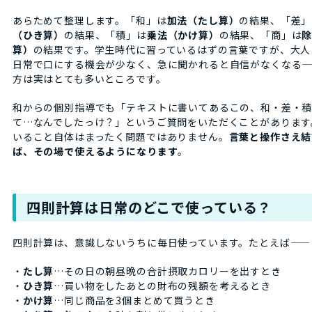
あらためて整理します。「和」は
加法（たし算）
の結果、「差」
（ひき算）
の結果、「積」は
乗法（かけ算）
の結果、「商」は
算）
の結果です。学生時代に習っているはずの言葉ですが、大人
日常で口にする機会が少なく、急に聞かれると自信がなくなる—
方は実はとても多いところです。
和からの個別指導でも「テキストに書いてあるこの、和・差・
て…なんでしたっけ？」というご質問をいただくことがあります
いること自体はまったく問題ではありません。
言葉と操作さえ結
ば、その場で使えるようになります
。
四則計算は日常のどこで使っている？
四則計算は、意識しないうちに毎日使っています。たとえば――
・
たし算
…その日の朝昼晩の合計摂取カロリーを出すとき
・
ひき算
…買い物をしたあとの財布の残額を考えるとき
・
かけ算
…同じ商品を3個まとめて買うとき