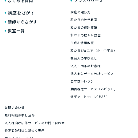
よくある質問
プレスリリース
講座をさがす
講座の選び方
和からの数学教室
講師からさがす
和からの統計教室
教室一覧
和からの数トレ教室
生成AI活用教室
和からジュニア（小・中学生）
社会人の学び直し
法人・団体のお客様
法人向けデータ分析サービス
ロマ数トレラン
動画視聴サービス「ハビット」
数学アートサロン“MAS”
お問い合わせ
無料相談お申し込み
法人様向け研修サービスのお問い合わせ
特定商取引法に基づく表示