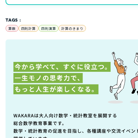
TAGS :
算数
四則計算
四則演算
計算のきまり