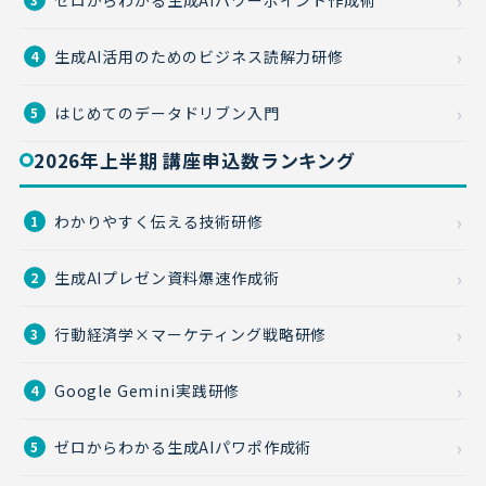
生成AI活用のためのビジネス読解力研修
4
はじめてのデータドリブン入門
5
2026年上半期 講座申込数ランキング
わかりやすく伝える技術研修
1
生成AIプレゼン資料爆速作成術
2
行動経済学×マーケティング戦略研修
3
Google Gemini実践研修
4
ゼロからわかる生成AIパワポ作成術
5