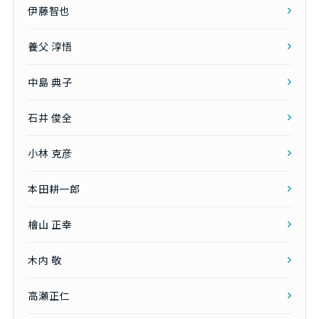
伊藤智也
養父 淳悟
中島 典子
石井 俊全
小林 克彦
本田耕一郎
檜山 正幸
木内 敬
高瀬正仁