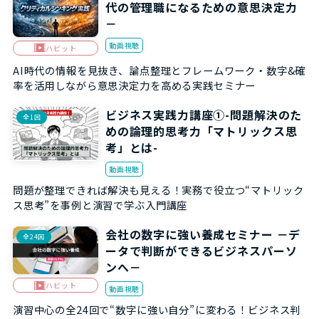
代の管理職になるための意思決定力
－
動画視聴
ハビット
AI時代の情報を見抜き、論点整理とフレームワーク・数字&確
率を活用しながら意思決定力を高める実践セミナー
ビジネス実践力講座①-問題解決のた
全1回
めの論理的思考力「マトリックス思
考」とは-
動画視聴
問題が整理できれば解決も見える！実務で役立つ“マトリック
ス思考”を事例と演習で学ぶ入門講座
会社の数字に強い養成セミナー －デ
全24回
ータで判断ができるビジネスパーソ
ンへ－
ハビット
動画視聴
演習中心の全24回で“数字に強い自分”に変わる！ビジネス判