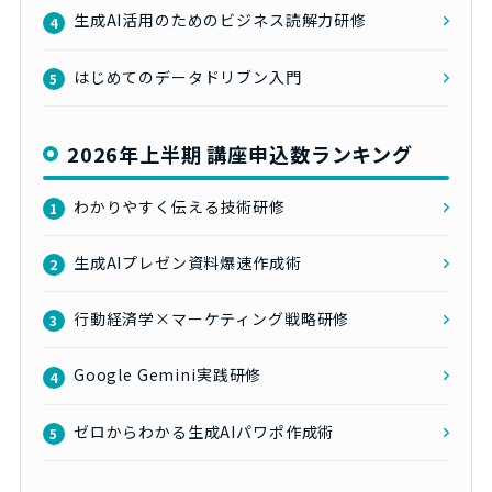
生成AI活用のためのビジネス読解力研修
4
はじめてのデータドリブン入門
5
2026年上半期 講座申込数ランキング
わかりやすく伝える技術研修
1
生成AIプレゼン資料爆速作成術
2
行動経済学×マーケティング戦略研修
3
Google Gemini実践研修
4
ゼロからわかる生成AIパワポ作成術
5