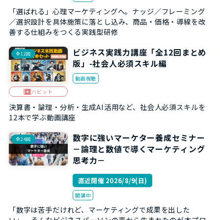
「選ばれる」心理マーケティングへ。ナッジ／フレーミング
／選択設計を具体施策に落とし込み、商品・価格・導線を改
善する仕組みをつくる実践型研修
ビジネス実践力講座「全12回まとめ
全12回
版」-社会人必須スキル編
動画視聴
ハビット
決算書・論理・分析・生成AI活用など、社会人必須スキルを
12本で学ぶ動画講座
数字に強いマーケター養成セミナー
全24回
－論理と数値で導くマーケティング
思考力－
直近開催 2026/8/9(日)
開講中
「数字は苦手だけれど、マーケティングで成果を出した
い」。――そんなビジネスパーソンの声から生まれたのが本プロ