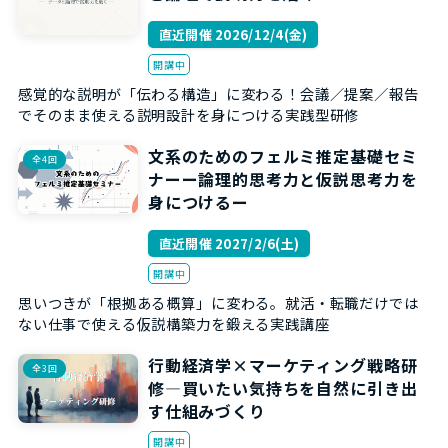
直近開催 2026/12/4(金)
開講中
感覚的な説明が「伝わる構造」に変わる！会議／提案／報告
でそのまま使える説明設計を身につける実践型研修
文系のためのフェルミ推定基礎セミ
全4回
ナーー論理的思考力と仮説思考力を
身につけるー
直近開催 2027/2/6(土)
開講中
思いつきが「根拠ある概算」に変わる。就活・転職だけでは
ない仕事で使える仮説構築力を鍛える実践講座
行動経済学×マーケティング戦略研
全3回
修―買いたい気持ちを自然に引き出
す仕組みづくり
開講中