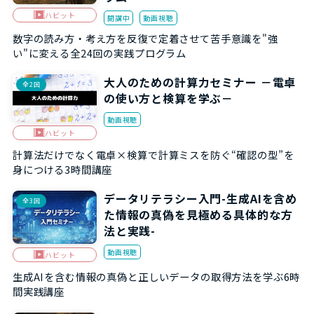
ハビット
開講中
動画視聴
数字の読み方・考え方を反復で定着させて苦手意識を"強
い"に変える全24回の実践プログラム
大人のための計算力セミナー －電卓
全2回
の使い方と検算を学ぶ－
動画視聴
ハビット
計算法だけでなく電卓×検算で計算ミスを防ぐ“確認の型”を
身につける3時間講座
データリテラシー入門-生成AIを含め
全3回
た情報の真偽を見極める具体的な方
法と実践-
動画視聴
ハビット
生成AIを含む情報の真偽と正しいデータの取得方法を学ぶ6時
間実践講座