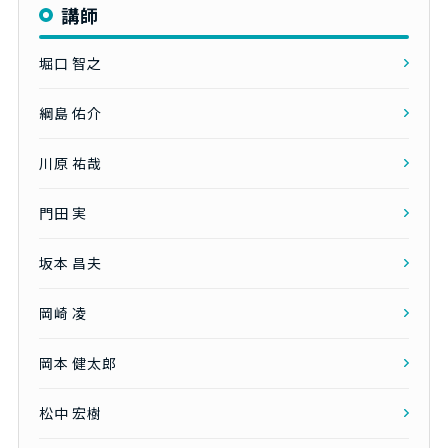
講師
堀口 智之
綱島 佑介
川原 祐哉
門田 実
坂本 昌夫
岡崎 凌
岡本 健太郎
松中 宏樹