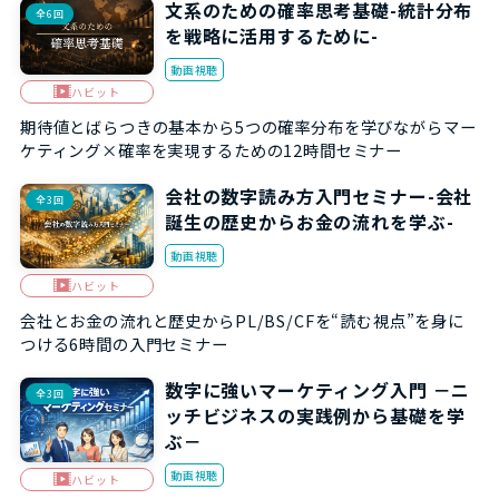
文系のための確率思考基礎-統計分布
全6回
を戦略に活用するために-
動画視聴
ハビット
期待値とばらつきの基本から5つの確率分布を学びながらマー
ケティング×確率を実現するための12時間セミナー
会社の数字読み方入門セミナー-会社
全3回
誕生の歴史からお金の流れを学ぶ-
動画視聴
ハビット
会社とお金の流れと歴史からPL/BS/CFを“読む視点”を身に
つける6時間の入門セミナー
数字に強いマーケティング入門 －ニ
全3回
ッチビジネスの実践例から基礎を学
ぶ－
動画視聴
ハビット