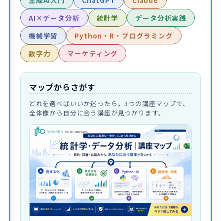
生成AI入門
ChatGPT
Claude
AI×データ分析
統計学
データ分析実践
機械学習
Python・R・プログラミング
数字力
マーケティング
マップからさがす
どれを選べばいいか迷ったら。3つの講座マップで、
全体像から自分に合う講座が見つかります。