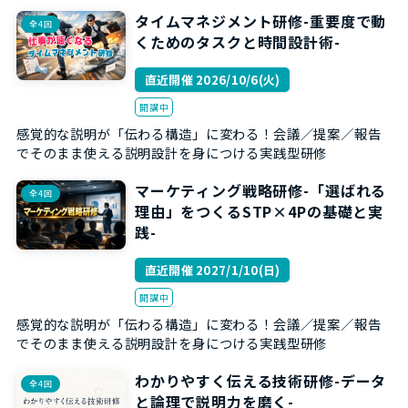
タイムマネジメント研修-重要度で動
全4回
くためのタスクと時間設計術-
直近開催 2026/10/6(火)
開講中
感覚的な説明が「伝わる構造」に変わる！会議／提案／報告
でそのまま使える説明設計を身につける実践型研修
マーケティング戦略研修-「選ばれる
全4回
理由」をつくるSTP×4Pの基礎と実
践-
直近開催 2027/1/10(日)
開講中
感覚的な説明が「伝わる構造」に変わる！会議／提案／報告
でそのまま使える説明設計を身につける実践型研修
わかりやすく伝える技術研修-データ
全4回
と論理で説明力を磨く-