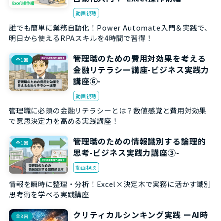
動画視聴
誰でも簡単に業務自動化！Power Automate入門＆実践で、
明日から使えるRPAスキルを4時間で習得！
管理職のための費用対効果を考える
全1回
金融リテラシー講座-ビジネス実践力
講座⑥-
動画視聴
管理職に必須の金融リテラシーとは？数値感覚と費用対効果
で意思決定力を高める実践講座！
管理職のための情報識別する論理的
全1回
思考-ビジネス実践力講座③-
動画視聴
情報を瞬時に整理・分析！Excel×決定木で実務に活かす識別
思考術を学べる実践講座
クリティカルシンキング実践 ーAI時
全8回