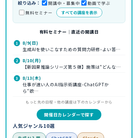
絞り込み：
開講中・募集中
動画で学ぶ
無料セミナー
すべての講座を表示
有料セミナー｜直近の開講日
8/9(日)
生成AIを使いこなすための質問力研修-よい答…
8/10(月)
【新因果推論シリーズ第５弾】施策は“どんな…
8/13(木)
仕事が速い人のAI指示術講座-ChatGPTか
ら“欲…
もっと先の日程・他の講座は下のカレンダーから
開催日カレンダーで探す
人気ジャンル10選