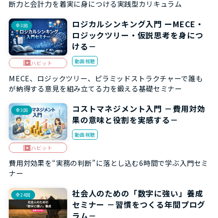
断力と会計力を着実に身につける実践型カリキュラム
ロジカルシンキング入門 ーMECE・
全3回
ロジックツリー・仮説思考を身につ
ける－
動画視聴
ハビット
MECE、ロジックツリー、ピラミッドストラクチャーで誰も
が納得する意見を組み立てる力を鍛える基礎セミナー
コストマネジメント入門 －費用対効
全3回
果の意味と役割を実感する－
動画視聴
ハビット
費用対効果を“実務の判断”に落とし込む6時間で学ぶ入門セミ
ナー
社会人のための「数字に強い」養成
全24回
セミナー －習慣をつくる年間プログ
ラム－