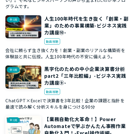
グラムです。
人生100年時代を生き抜く「創業・副
全1回
業」のための事業構築-ビジネス実践
力講座⑩-
動画視聴
会社に頼らず生き抜く力を！創業・副業のリアルな構築術を
体験談と共に伝授。人生100年時代の不安に備えよう。
黒字化のための中小企業決算書分析
全1回
part2「三年比較編」-ビジネス実践
力講座⑨-
動画視聴
ChatGPT×Excelで決算書を3年比較！企業の課題と指針を
最速で読み解く分析スキルを身につける90分
【業務自動化大革命！】Power
全1回
Automateで学ぶかんたん事務作業
自動化入門！-Excel操作術編-