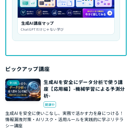
生成AI講座マップ
ChatGPTだけじゃない学び
ピックアップ講座
生成AIを安全にデータ分析で使う講
全3回
座【応用編】-機械学習による予測分
析-
開講中
生成AIを安全に使いこなし、実務で活かす力を身につける！
情報漏洩対策・AIリスク・活用ルールを実践的に学ぶリテラ
シー講座