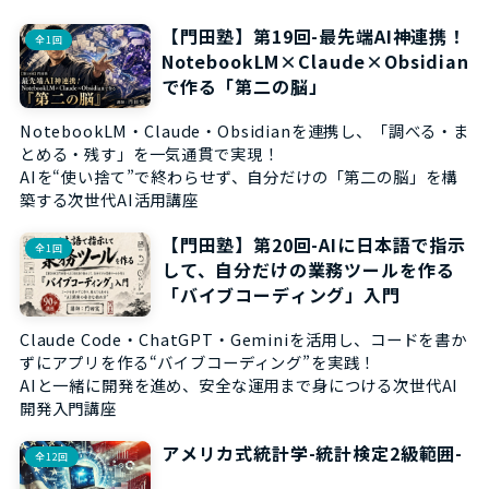
【門田塾】第19回-最先端AI神連携！
全1回
NotebookLM×Claude×Obsidian
で作る「第二の脳」
NotebookLM・Claude・Obsidianを連携し、「調べる・ま
とめる・残す」を一気通貫で実現！
AIを“使い捨て”で終わらせず、自分だけの「第二の脳」を構
築する次世代AI活用講座
【門田塾】第20回-AIに日本語で指示
全1回
して、自分だけの業務ツールを作る
「バイブコーディング」入門
Claude Code・ChatGPT・Geminiを活用し、コードを書か
ずにアプリを作る“バイブコーディング”を実践！
AIと一緒に開発を進め、安全な運用まで身につける次世代AI
開発入門講座
アメリカ式統計学-統計検定2級範囲-
全12回