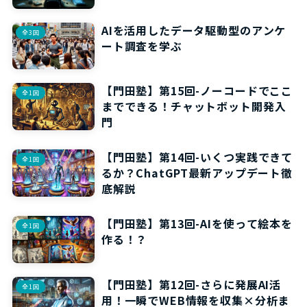
AIを活用したデータ駆動型のアンケ
全3回
ート調査を学ぶ
【門田塾】第15回-ノーコードでここ
全1回
までできる！チャットボット開発入
門
【門田塾】第14回-いくつ実践できて
全1回
るか？ChatGPT最新アップデート徹
底解説
【門田塾】第13回-AIを使って絵本を
全1回
作る！？
【門田塾】第12回-さらに発展AI活
全1回
用！一瞬でWEB情報を収集×分析ま