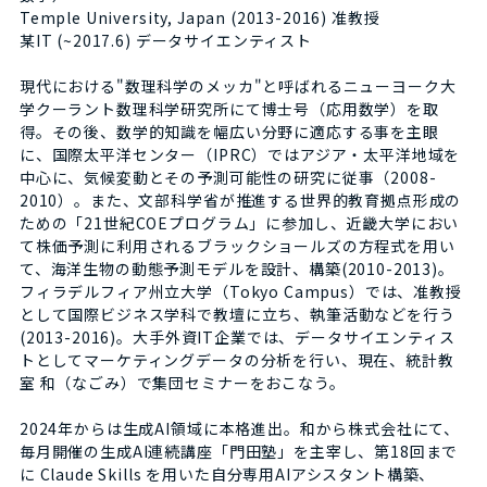
Temple University, Japan (2013-2016) 准教授
某IT (~2017.6) データサイエンティスト
現代における"数理科学のメッカ"と呼ばれるニューヨーク大
学クーラント数理科学研究所にて博士号（応用数学）を取
得。その後、数学的知識を幅広い分野に適応する事を主眼
に、国際太平洋センター（IPRC）ではアジア・太平洋地域を
中心に、気候変動とその予測可能性の研究に従事（2008-
2010）。また、文部科学省が推進する世界的教育拠点形成の
ための「21世紀COEプログラム」に参加し、近畿大学におい
て株価予測に利用されるブラックショールズの方程式を用い
て、海洋生物の動態予測モデルを設計、構築(2010-2013)。
フィラデルフィア州立大学（Tokyo Campus）では、准教授
として国際ビジネス学科で教壇に立ち、執筆活動などを行う
(2013-2016)。大手外資IT企業では、データサイエンティス
トとしてマーケティングデータの分析を行い、現在、統計教
室 和（なごみ）で集団セミナーをおこなう。
2024年からは生成AI領域に本格進出。和から株式会社にて、
毎月開催の生成AI連続講座「門田塾」を主宰し、第18回まで
に Claude Skills を用いた自分専用AIアシスタント構築、