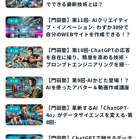
でできる最新技術とは？
【門田塾】第11回- AIクリエイティ
全1回
ブ・イノベーション- わずか30分で
自分のWEBサイトを作成できる！？
【門田塾】第10回-ChatGPTの応答
全1回
を自在に操り、精度を高める技術・
プロンプトエンジニアリングを極め
よう！
【門田塾】第9回-AIかどた登場！？
全1回
AIを使ったアバター＆動画作成講座
【門田塾】革新するAI「ChatGPT-
全1回
4o」がデータサイエンスを変える-第
8回-
【門田塾】ChatGPTで魅せるデータ
全1回