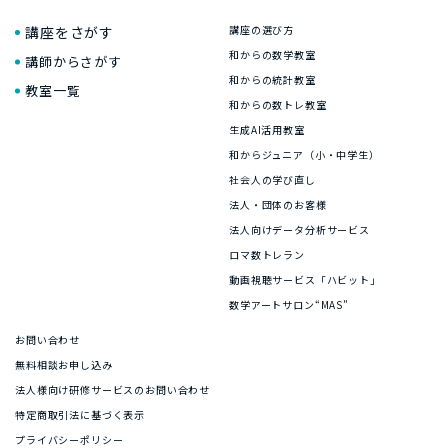
講座をさがす
講座の選び方
和からの数学教室
講師からさがす
和からの統計教室
教室一覧
和からの数トレ教室
生成AI活用教室
和からジュニア（小・中学生）
社会人の学び直し
法人・団体のお客様
法人向けデータ分析サービス
ロマ数トレラン
動画視聴サービス「ハビット」
数学アートサロン“MAS”
お問い合わせ
無料相談お申し込み
法人様向け研修サービスのお問い合わせ
特定商取引法に基づく表示
プライバシーポリシー