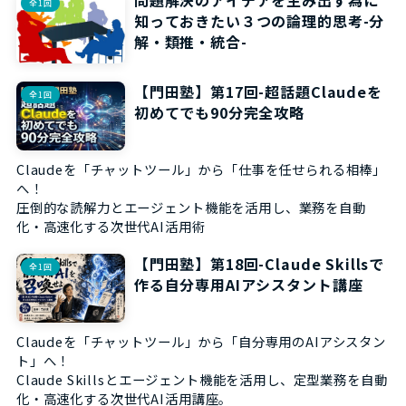
問題解決のアイデアを生み出す為に
全1回
知っておきたい３つの論理的思考-分
解・類推・統合-
【門田塾】第17回-超話題Claudeを
全1回
初めてでも90分完全攻略
Claudeを「チャットツール」から「仕事を任せられる相棒」
へ！
圧倒的な読解力とエージェント機能を活用し、業務を自動
化・高速化する次世代AI活用術
【門田塾】第18回-Claude Skillsで
全1回
作る自分専用AIアシスタント講座
Claudeを「チャットツール」から「自分専用のAIアシスタン
ト」へ！
Claude Skillsとエージェント機能を活用し、定型業務を自動
化・高速化する次世代AI活用講座。