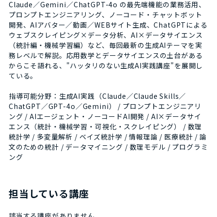
Claude／Gemini／ChatGPT-4o の最先端機能の業務活用、
プロンプトエンジニアリング、ノーコード・チャットボット
開発、AIアバター／動画／WEBサイト生成、ChatGPTによる
ウェブスクレイピング×データ分析、AI×データサイエンス
（統計編・機械学習編）など、毎回最新の生成AIテーマを実
務レベルで解説。応用数学とデータサイエンスの土台がある
からこそ語れる、"ハッタリのない生成AI実践講座"を展開し
ている。
指導可能分野：生成AI実践（Claude／Claude Skills／
ChatGPT／GPT-4o／Gemini） / プロンプトエンジニアリ
ング / AIエージェント・ノーコードAI開発 / AI×データサイ
エンス（統計・機械学習・可視化・スクレイピング） / 数理
統計学 / 多変量解析 / ベイズ統計学 / 情報理論 / 医療統計 / 論
文のための統計 / データマイニング / 数理モデル / プログラミ
ング
担当している講座
該当する講座がありません