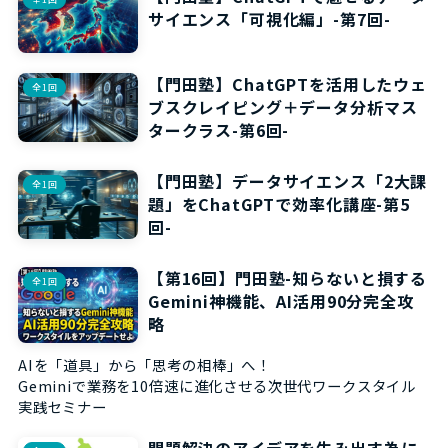
サイエンス「可視化編」-第7回-
【門田塾】ChatGPTを活用したウェ
全1回
ブスクレイピング＋データ分析マス
タークラス-第6回-
【門田塾】データサイエンス「2大課
全1回
題」をChatGPTで効率化講座-第5
回-
【第16回】門田塾-知らないと損する
全1回
Gemini神機能、AI活用90分完全攻
略
AIを「道具」から「思考の相棒」へ！
Geminiで業務を10倍速に進化させる次世代ワークスタイル
実践セミナー