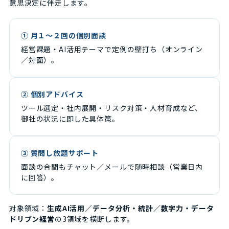
意思決定に伴走します。
① 月１〜２回の個別面談
経営課題・AI活用テーマで定例の壁打ち（オンライン
／対面）。
② 個別アドバイス
ツール選定・社内展開・リスク対策・人材育成など、
御社の状況に即した具体策。
③ 質問し放題サポート
面談の合間もチャット／メールで随時相談（営業日内
に回答）。
対象領域：
生成AI活用／データ分析・統計／数字力・データ
ドリブン経営
の3領域を横断します。