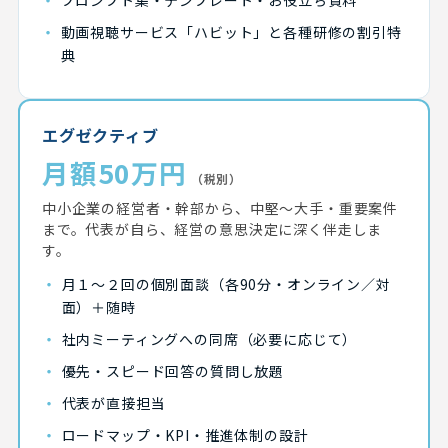
・
プロンプト集・テンプレート・お役立ち資料
・
動画視聴サービス「ハビット」と各種研修の割引特
典
エグゼクティブ
月額50万円
（税別）
中小企業の経営者・幹部から、中堅〜大手・重要案件
まで。代表が自ら、経営の意思決定に深く伴走しま
す。
・
月１〜２回の個別面談（各90分・オンライン／対
面）＋随時
・
社内ミーティングへの同席（必要に応じて）
・
優先・スピード回答の質問し放題
・
代表が直接担当
・
ロードマップ・KPI・推進体制の設計