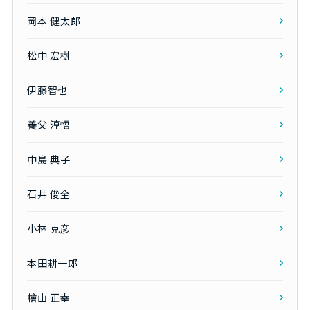
岡本 健太郎
松中 宏樹
伊藤智也
養父 淳悟
中島 典子
石井 俊全
小林 克彦
本田耕一郎
檜山 正幸