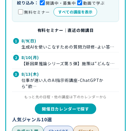
絞り込み：
開講中・募集中
動画で学ぶ
無料セミナー
すべての講座を表示
有料セミナー｜直近の開講日
8/9(日)
生成AIを使いこなすための質問力研修-よい答…
8/10(月)
【新因果推論シリーズ第５弾】施策は“どんな…
8/13(木)
仕事が速い人のAI指示術講座-ChatGPTか
ら“欲…
もっと先の日程・他の講座は下のカレンダーから
開催日カレンダーで探す
人気ジャンル10選