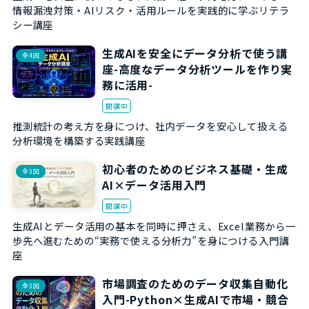
情報漏洩対策・AIリスク・活用ルールを実践的に学ぶリテラ
シー講座
生成AIを安全にデータ分析で使う講
全4回
座-高度なデータ分析ツールを作り実
務に活用-
開講中
推測統計の考え方を身につけ、社内データを安心して扱える
分析環境を構築する実践講座
初心者のためのビジネス基礎・生成
全3回
AI×データ活用入門
開講中
生成AIとデータ活用の基本を同時に押さえ、Excel業務から一
歩先へ進むための“実務で使える分析力”を身につける入門講
座
市場調査のためのデータ収集自動化
全3回
入門-Python×生成AIで市場・競合