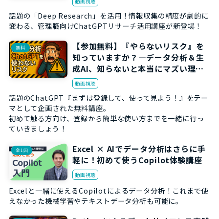
動画視聴
話題の「Deep Research」を活用！情報収集の精度が劇的に
変わる、管理職向けChatGPTリサーチ活用講座が新登場！
【参加無料】『やらないリスク』を
無料
知っていますか？―データ分析＆生
成AI、知らないと本当にマズい理由
講座
動画視聴
話題のChatGPT『まずは登録して、使って見よう！』をテー
マとして企画された無料講座。
初めて触る方向け、登録から簡単な使い方までを一緒に行っ
ていきましょう！
Excel × AIでデータ分析はさらに手
全1回
軽に！初めて使うCopilot体験講座
動画視聴
Excelと一緒に使えるCopilotによるデータ分析！これまで使
えなかった機械学習やテキストデータ分析も可能に。