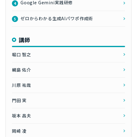
Google Gemini実践研修
4
ゼロからわかる生成AIパワポ作成術
5
講師
堀口 智之
綱島 佑介
川原 祐哉
門田 実
坂本 昌夫
岡崎 凌