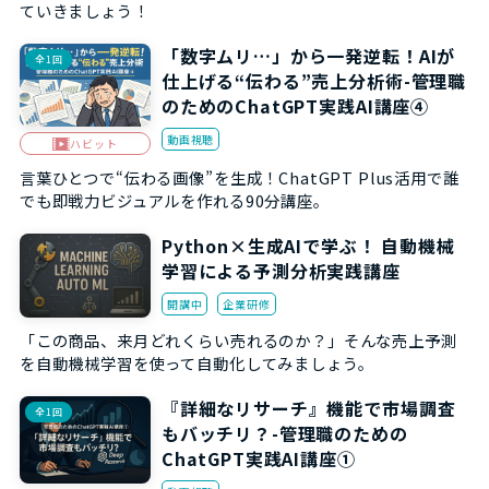
ていきましょう！
「数字ムリ…」から一発逆転！AIが
全1回
仕上げる“伝わる”売上分析術-管理職
のためのChatGPT実践AI講座④
動画視聴
ハビット
言葉ひとつで“伝わる画像”を生成！ChatGPT Plus活用で誰
でも即戦力ビジュアルを作れる90分講座。
Python×生成AIで学ぶ！ 自動機械
学習による予測分析実践講座
開講中
企業研修
「この商品、来月どれくらい売れるのか？」そんな売上予測
を自動機械学習を使って自動化してみましょう。
『詳細なリサーチ』機能で市場調査
全1回
もバッチリ？-管理職のための
ChatGPT実践AI講座①