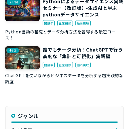
Pythonによるデータサイエンス実践
全20回
セミナー【改訂版】-生成AIと学ぶ
pythonデータサイエンス-
開講中
企業研修
動画視聴
Python言語の基礎とデータ分析方法を習得する最短コー
ス！
誰でもデータ分析！ChatGPTで行う
全3回
高度な「集計と可視化」実践編
開講中
企業研修
動画視聴
ChatGPTを使いながらビジネスデータを分析する超実践的な
講座
ジャンル