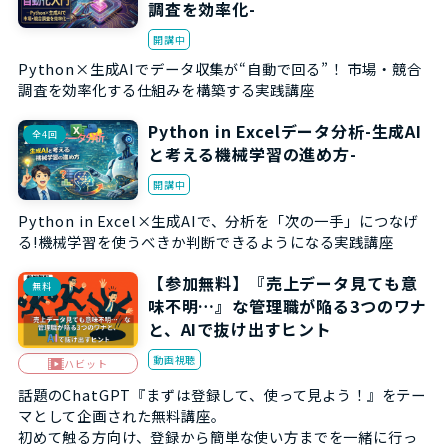
調査を効率化-
開講中
Python×生成AIでデータ収集が“自動で回る”！ 市場・競合
調査を効率化する仕組みを構築する実践講座
Python in Excelデータ分析-生成AI
全4回
と考える機械学習の進め方-
開講中
Python in Excel×生成AIで、分析を「次の一手」につなげ
る!機械学習を使うべきか判断できるようになる実践講座
【参加無料】『売上データ見ても意
無料
味不明…』な管理職が陥る3つのワナ
と、AIで抜け出すヒント
動画視聴
ハビット
話題のChatGPT『まずは登録して、使って見よう！』をテー
マとして企画された無料講座。
初めて触る方向け、登録から簡単な使い方までを一緒に行っ