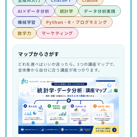
生成AI入門
ChatGPT
Claude
AI×データ分析
統計学
データ分析実践
機械学習
Python・R・プログラミング
数字力
マーケティング
マップからさがす
どれを選べばいいか迷ったら。3つの講座マップで、
全体像から自分に合う講座が見つかります。