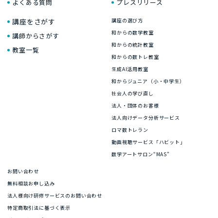
よくある質問
プレスリリース
講座をさがす
講座の選び方
和からの数学教室
講師からさがす
和からの統計教室
教室一覧
和からの数トレ教室
生成AI活用教室
和からジュニア（小・中学生）
社会人の学び直し
法人・団体のお客様
法人向けデータ分析サービス
ロマ数トレラン
動画視聴サービス「ハビット」
数学アートサロン“MAS”
お問い合わせ
無料相談お申し込み
法人様向け研修サービスのお問い合わせ
特定商取引法に基づく表示