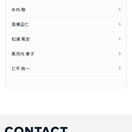
木内 敬
高瀬正仁
松浦 篤史
黒河内 春子
仁平 政一