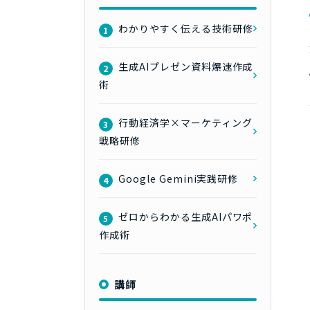
わかりやすく伝える技術研修
1
生成AIプレゼン資料爆速作成
2
術
行動経済学×マーケティング
3
戦略研修
Google Gemini実践研修
4
ゼロからわかる生成AIパワポ
5
作成術
講師