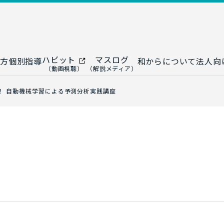
ハビット
マスログ
方
個別指導
和からについて
法人向
（動画視聴）
（解説メディア）
ー
生成AI教室
研修プログ
学ぶ！ 自動機械学習による予測分析実践講座
ップ
大人の統計教室
生成AI研修
ップ
数トレ教室
統計・デー
ップ
大人の数学教室
データドリ
修
プ
和からジュニア
（小・中学生）
AI顧問サ
法人向けデ
ス
導入事例・