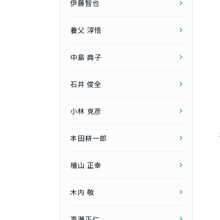
伊藤智也
養父 淳悟
中島 典子
石井 俊全
小林 克彦
本田耕一郎
檜山 正幸
木内 敬
高瀬正仁