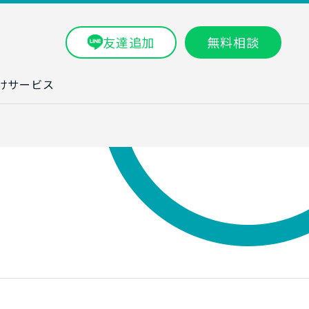
友達追加
無料相談
けサービス
ラム一覧
タ分析研修
ブン・数字力研
ービス
ータ分析サービ
研修実績