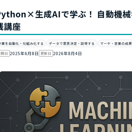
お役立ち資
Python×生成AIで学ぶ！ 自動
践講座
作業を自動化・仕組み化する
データで意思決定・説得する
マーケ・営業の成果
2025年6月8日
2026年8月4日
公開日
更新日