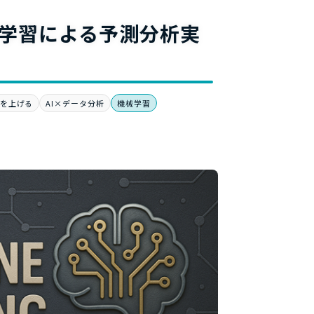
料
機械学習による予測分析実
を上げる
AI×データ分析
機械学習