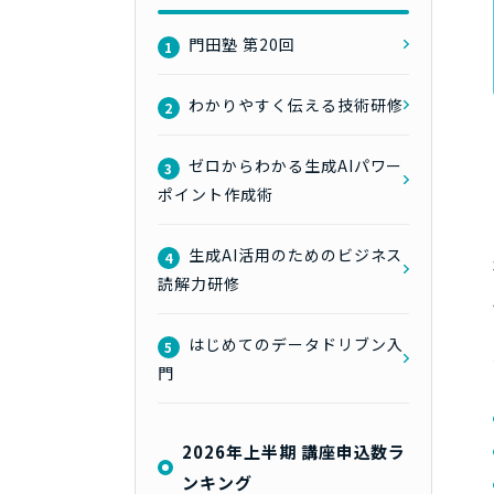
門田塾 第20回
1
わかりやすく伝える技術研修
2
ゼロからわかる生成AIパワー
3
ポイント作成術
生成AI活用のためのビジネス
4
読解力研修
はじめてのデータドリブン入
5
門
2026年上半期 講座申込数ラ
ンキング