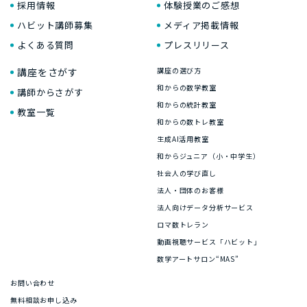
採用情報
体験授業のご感想
ハビット講師募集
メディア掲載情報
よくある質問
プレスリリース
講座をさがす
講座の選び方
和からの数学教室
講師からさがす
和からの統計教室
教室一覧
和からの数トレ教室
生成AI活用教室
和からジュニア（小・中学生）
社会人の学び直し
法人・団体のお客様
法人向けデータ分析サービス
ロマ数トレラン
動画視聴サービス「ハビット」
数学アートサロン“MAS”
お問い合わせ
無料相談お申し込み