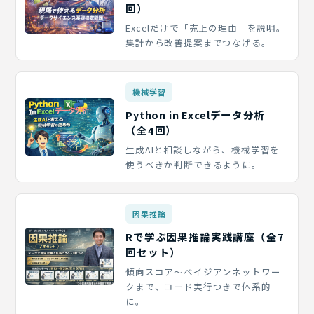
回）
Excelだけで「売上の理由」を説明。
集計から改善提案までつなげる。
機械学習
Python in Excelデータ分析
（全4回）
生成AIと相談しながら、機械学習を
使うべきか判断できるように。
因果推論
Rで学ぶ因果推論実践講座（全7
回セット）
傾向スコア〜ベイジアンネットワー
クまで、コード実行つきで体系的
に。