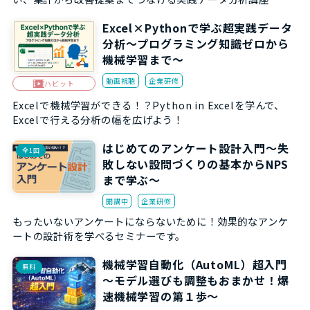
Excel×Pythonで学ぶ超実践データ
分析～プログラミング知識ゼロから
機械学習まで～
動画視聴
企業研修
ハビット
Excelで機械学習ができる！？Python in Excelを学んで、
Excelで行える分析の幅を広げよう！
はじめてのアンケート設計入門～失
全1回
敗しない設問づくりの基本からNPS
まで学ぶ～
開講中
企業研修
もったいないアンケートにならないために！効果的なアンケ
ートの設計術を学べるセミナーです。
機械学習自動化（AutoML）超入門
無料
～モデル選びも調整もおまかせ！爆
速機械学習の第１歩～