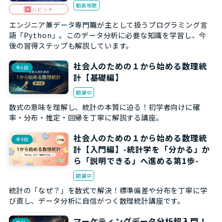
動画視聴
ハビット
エンジニア兼データ専門職が主として扱うプログラミング言
語「Python」。このデータ分析に必要な知識を学習し、今
後の習得ステップも解説しています。
社会人のための１から始める数理統
全6回
計【基礎編】
開講中
数式の意味を理解し、統計の本質に迫る！初学者向けに確
率・分布・推定・回帰を丁寧に解説する講座。
社会人のための１から始める数理統
全4回
計【入門編】-統計学を「分かる」か
ら「説明できる」へ進める第1歩-
開講中
統計の「なぜ？」を数式で解決！標準偏差や分布を丁寧に学
び直し、データ分析に自信がつく数理統計講座です。
マーケティングデータ分析超入門！