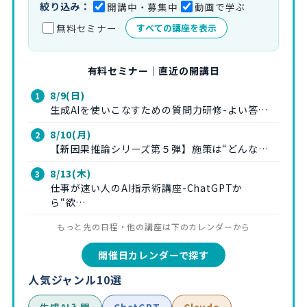
絞り込み：
開講中・募集中
動画で学ぶ
無料セミナー
すべての講座を表示
有料セミナー｜直近の開講日
8/9(日)
生成AIを使いこなすための質問力研修-よい答…
8/10(月)
【新因果推論シリーズ第５弾】施策は“どんな…
8/13(木)
仕事が速い人のAI指示術講座-ChatGPTか
ら“欲…
もっと先の日程・他の講座は下のカレンダーから
開催日カレンダーで探す
人気ジャンル10選