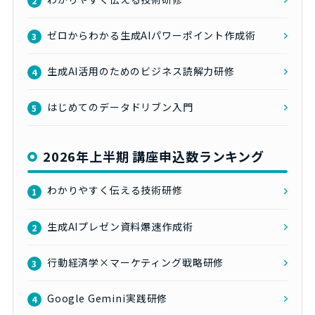
2
ゼロからわかる生成AIパワーポイント作成術
3
生成AI活用のためのビジネス読解力研修
4
はじめてのデータドリブン入門
5
2026年上半期 講座申込数ランキング
わかりやすく伝える技術研修
1
生成AIプレゼン資料爆速作成術
2
行動経済学×マーケティング戦略研修
3
Google Gemini実践研修
4