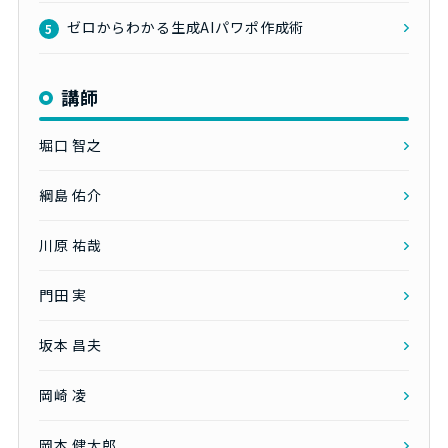
ゼロからわかる生成AIパワポ作成術
5
講師
堀口 智之
綱島 佑介
川原 祐哉
門田 実
坂本 昌夫
岡崎 凌
岡本 健太郎