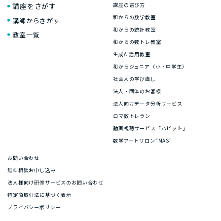
講座をさがす
講座の選び方
和からの数学教室
講師からさがす
和からの統計教室
教室一覧
和からの数トレ教室
生成AI活用教室
和からジュニア（小・中学生）
社会人の学び直し
法人・団体のお客様
法人向けデータ分析サービス
ロマ数トレラン
動画視聴サービス「ハビット」
数学アートサロン“MAS”
お問い合わせ
無料相談お申し込み
法人様向け研修サービスのお問い合わせ
特定商取引法に基づく表示
プライバシーポリシー