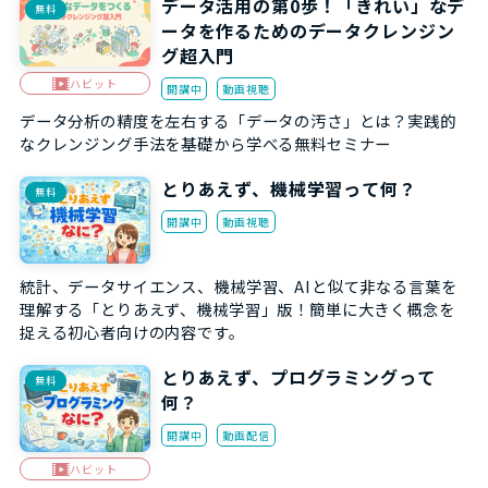
データ活用の第0歩！「きれい」なデ
無料
ータを作るためのデータクレンジン
グ超入門
ハビット
開講中
動画視聴
データ分析の精度を左右する「データの汚さ」とは？実践的
なクレンジング手法を基礎から学べる無料セミナー
とりあえず、機械学習って何？
無料
開講中
動画視聴
統計、データサイエンス、機械学習、AIと似て非なる言葉を
理解する「とりあえず、機械学習」版！簡単に大きく概念を
捉える初心者向けの内容です。
とりあえず、プログラミングって
無料
何？
開講中
動画配信
ハビット