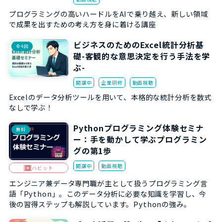
プログラミングの高いハードルをAIで乗り越え、新しい領域
で成果を出すための考え方を身に着ける講座
ビジネスのためのExcel統計分析基
全4回
礎-客観的な意思決定を行う手法を学
ぶ-
開講中
企業研修
動画視聴
Excelのデータ分析ツールを用いて、本格的な統計分析を数式
なしで学ぶ！
Pythonプログラミング体験セミナ
無料
ー：手を動かして学ぶプログラミン
グの第1歩
開講中
動画視聴
ハビット
エンジニア兼データ専門職が主として扱うプログラミング言
語「Python」。このデータ分析に必要な知識を学習し、今
後の習得ステップも解説しています。Pythonの強み。