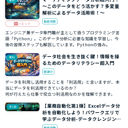
無料
～このデータをどう活かす？多変量
解析によるデータ活用術！～
動画視聴
ハビット
エンジニア兼データ専門職が主として扱うプログラミング言
語「Python」。このデータ分析に必要な知識を学習し、今
後の習得ステップも解説しています。Pythonの強み。
データ社会を生き抜く鍵！情報を操
無料
るためのデータリテラシー超入門
開講中
データを利用し活用することを「利活用」と言いますが、本
当にデータを利活用できているのか？
何が行えたら仕事で役立つ利活用なのかを理解できます。
【業務自動化第1弾】Excelデータ分
全1回
析を自動化しよう！パワークエリで
学ぶデータ分析-データクレンジング
入門編-
動画視聴