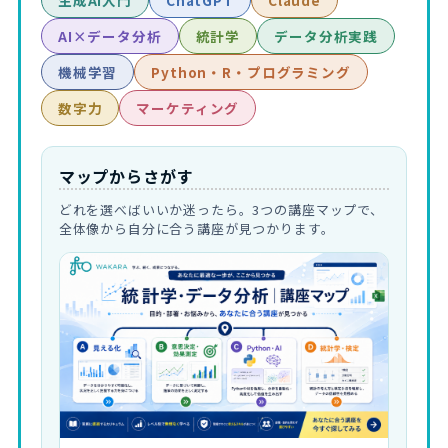
生成AI入門
ChatGPT
Claude
AI×データ分析
統計学
データ分析実践
機械学習
Python・R・プログラミング
数字力
マーケティング
マップからさがす
どれを選べばいいか迷ったら。3つの講座マップで、
全体像から自分に合う講座が見つかります。