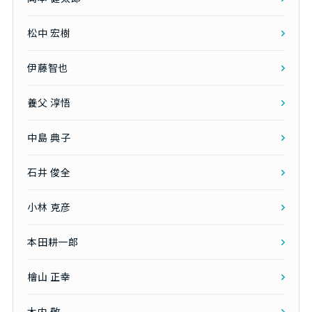
松中 宏樹
伊藤智也
養父 淳悟
中島 典子
石井 俊全
小林 克彦
本田耕一郎
檜山 正幸
木内 敬