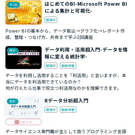
はじめてのBI-Microsoft Power BI
全2回
による集計と可視化-
開講中
Power BIの基本から、データ取込→グラフ化→レポート作
成、整理・つなげ方、共有まで学ぶ2回講座
データ利用・活用超入門-データを情
無料
報に変える統計学-
開講中
動画視聴
データを利用し活用することを「利活用」と言いますが、本
当にデータを利活用できているのか？
何が行えたら仕事で役立つ利活用なのかを理解できます。
Rデータ分析超入門
無料
開講中
動画視聴
ハビット
データサイエンス専門職が主として扱うプログラミング言語