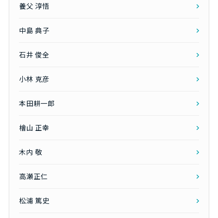
養父 淳悟
中島 典子
石井 俊全
小林 克彦
本田耕一郎
檜山 正幸
木内 敬
高瀬正仁
松浦 篤史