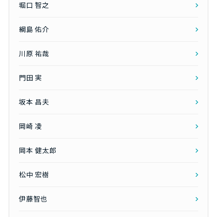
堀口 智之
綱島 佑介
川原 祐哉
門田 実
坂本 昌夫
岡崎 凌
岡本 健太郎
松中 宏樹
伊藤智也