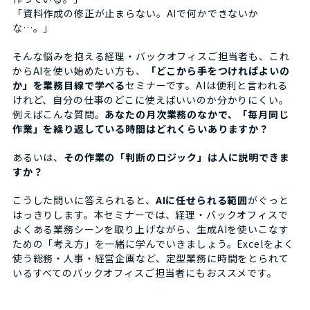
「資料作成の修正が止まらない。AIで何かできないか
な…。」
そんな悩みを抱える経理・バックオフィスご担当者も、これ
からAIを使い始めたい方も、
「どこから手をつければよいの
か」を業務目線で学べる
セミナーです。AIは便利と言われる
けれど、自分の仕事のどこに使えばいいのか分かりにくい。
例えばこんな質問。
あなたの月次業務のなかで、「毎月同じ
作業」を繰り返している時間はどれくらいありますか？
あるいは、
その作業の「判断のロジック」は人に説明できま
すか？
こうした問いに答えられると、
AIに任せられる範囲
がぐっと
はっきりします。本セミナーでは、経理・バックオフィスで
よくある業務シーンを取り上げながら、生成AIを使いこなす
ための「考え方」を一緒に学んでいきましょう。Excelをよく
使う総務・人事・経営企画など、定型業務に時間をとられて
いるすべてのバックオフィスご担当者にもおススメです。