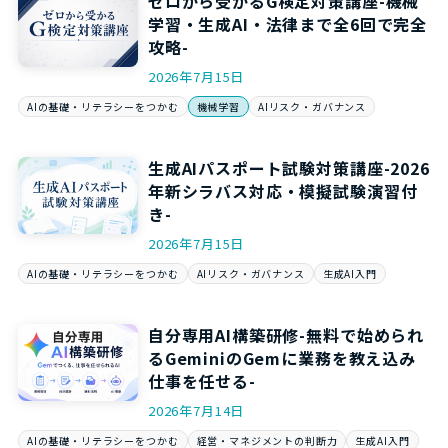
ゼロから受かるG検定対策講座-機械
学習・生成AI・法律まで全6回で完全
攻略-
2026年7月15日
AIの基礎・リテラシーをつかむ
機械学習
AIリスク・ガバナンス
生成AIパスポート試験対策講座-2026
年新シラバス対応・模擬試験演習付
き-
2026年7月15日
AIの基礎・リテラシーをつかむ
AIリスク・ガバナンス
生成AI入門
自分専用AI構築研修-無料で始められ
るGeminiのGemに業務を教え込み
仕事を任せる-
2026年7月14日
AIの基礎・リテラシーをつかむ
経営・マネジメントの判断力
生成AI入門