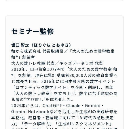
セミナー監修
堀口 智之（ほりぐち ともゆき）
和から株式会社 代表取締役／「大人のための数学教室
和®」創業者
大人の数トレ教室 代表／キッズデータラボ 代表
2010年、自己資金10万円で「大人のための数学教室 和
®」を創業。現在は累計受講者30,000人超の教育事業へ
と成長させる。2016年には日本最大級の数学イベント
「ロマンティック数学ナイト」を企画・創設し、同年
「大人の数トレ教室」を立ち上げ、数字に苦手意識のあ
る層の“学び直し”を体系化した。
2024年からは、ChatGPT・Claude・Gemini・
Gemini Notebookなどを活用した生成AIの実践研修を
本格化。経営者・管理職に向けて「AI時代の意思決定
力」「データ解釈力」「生成AIリスクマネジメント」