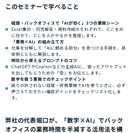
このセミナーで学べること
経理・バックオフィスで「AIが効く」3つの業務シーン
Excel集計・月次報告・資料作成のそれぞれで、どこをAI
に任せて、どこを人がやるかを整理します。
「業務×AI」の組み立て方
仕事を分解して「AIに頼める部分」を見つける手順を、具
体例とともに解説します。
明日から使えるプロンプトのコツ
ChatGPTやCopilotなどの生成AIに、狙ったアウトプット
を出してもらうための「型」をお伝えします。
数字を扱う業務でのチェックポイント
誤りの許されない経理・財務業務でAIを使うときに、必ず
押さえておきたい確認ポイントをチェックリスト化しま
す。
弊社の代表堀口が、「数字×AI」でバック
オフィスの業務時間を半減する活用法を構