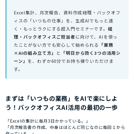
Excel集計、月次報告、資料作成――経理・バックオフ
ィスの「いつもの仕事」を、生成AIでもっと速
く・もっとラクにする超入門セミナーです。
経
理・バックオフィスご担当者
に向けて、AIを使っ
たことがない方でも安心して始められる
「業務
×AIの組み立て方」
と
「明日から効く3つの活用シ
ーン」
を、わずか60分でお持ち帰りいただけま
す。
まずは「いつもの業務」をAIで楽にしよ
う！バックオフィスAI活用の最初の一歩
「Excelの集計に毎月3日かかっている。」
「月次報告書の作成、中身はほとんど同じなのに毎回１から
作っている。」