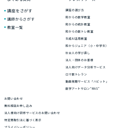
講座をさがす
講座の選び方
和からの数学教室
講師からさがす
和からの統計教室
教室一覧
和からの数トレ教室
生成AI活用教室
和からジュニア（小・中学生）
社会人の学び直し
法人・団体のお客様
法人向けデータ分析サービス
ロマ数トレラン
動画視聴サービス「ハビット」
数学アートサロン“MAS”
お問い合わせ
無料相談お申し込み
法人様向け研修サービスのお問い合わせ
特定商取引法に基づく表示
プライバシーポリシー