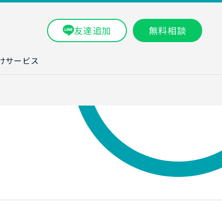
友達追加
無料相談
けサービス
ラム一覧
タ分析研修
ブン・数字力研
ービス
ータ分析サービ
研修実績