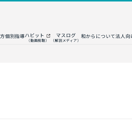
ハビット
マスログ
方
個別指導
和からについて
法人向
（動画視聴）
（解説メディア）
ー
生成AI教室
研修プログ
ップ
大人の統計教室
生成AI研修
ップ
数トレ教室
統計・デー
ップ
大人の数学教室
データドリ
修
プ
和からジュニア
（小・中学生）
AI顧問サ
法人向けデ
ス
導入事例・