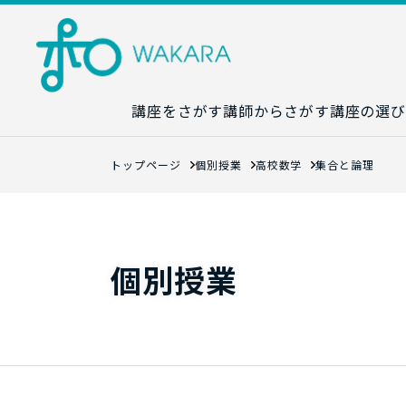
講座をさがす
講師からさがす
講座の選び
講座カレンダ
トップページ
個別授業
高校数学
集合と論理
生成AI講座マ
統計学講座マ
数字力講座マ
個別授業
数学講座マッ