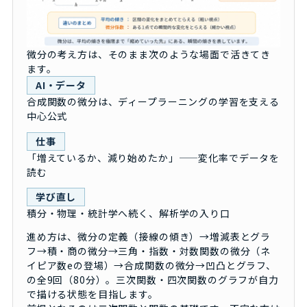
微分の考え方は、そのまま次のような場面で活きてき
ます。
AI・データ
合成関数の微分は、ディープラーニングの学習を支える
中心公式
仕事
「増えているか、減り始めたか」——変化率でデータを
読む
学び直し
積分・物理・統計学へ続く、解析学の入り口
進め方は、微分の定義（接線の傾き）→増減表とグラ
フ→積・商の微分→三角・指数・対数関数の微分（ネ
イピア数eの登場）→合成関数の微分→凹凸とグラフ、
の全9回（80分）。三次関数・四次関数のグラフが自力
で描ける状態を目指します。