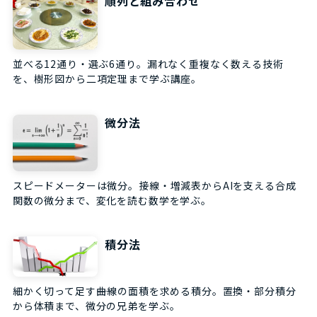
順列と組み合わせ
並べる12通り・選ぶ6通り。漏れなく重複なく数える技術
を、樹形図から二項定理まで学ぶ講座。
微分法
スピードメーターは微分。接線・増減表からAIを支える合成
関数の微分まで、変化を読む数学を学ぶ。
積分法
細かく切って足す――曲線の面積を求める積分。置換・部分積分
から体積まで、微分の兄弟を学ぶ。