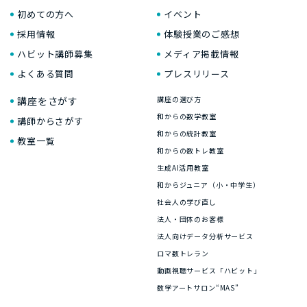
初めての方へ
イベント
採用情報
体験授業のご感想
ハビット講師募集
メディア掲載情報
よくある質問
プレスリリース
講座をさがす
講座の選び方
和からの数学教室
講師からさがす
和からの統計教室
教室一覧
和からの数トレ教室
生成AI活用教室
和からジュニア（小・中学生）
社会人の学び直し
法人・団体のお客様
法人向けデータ分析サービス
ロマ数トレラン
動画視聴サービス「ハビット」
数学アートサロン“MAS”