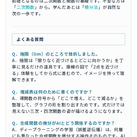
前提となるのは二次関数と関数の基礎です。不安な方は
「
二次関数
」から。学んだあとは「
積分法
」が自然な
次の一歩です。
よくある質問
Q．極限（lim）のところで挫折しました。
A．極限は「限りなく近づけるとどこに向かうか」を丁
寧に見るだけの道具です。接線の図で「2点を近づけ
る」体験をしてから式に進むので、イメージを持って理
解できます。
Q．増減表は何のために書くのですか？
A．導関数の符号から「どこで増え、どこで減るか」を
整理して、グラフの形を割り出すためです。式だけでは
見えない三次・四次関数の姿が描けるようになります。
Q．合成関数の微分がAIとどう関係するのですか？
A．ディープラーニングの学習（誤差逆伝播）は、何層
にも重なった合成関数を微分する操作そのものです。AI