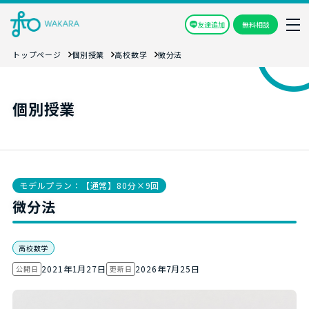
友達追加
無料相談
トップページ
個別授業
高校数学
微分法
個別授業
モデルプラン：【通常】80分×9回
微分法
高校数学
2021年1月27日
2026年7月25日
公開日
更新日