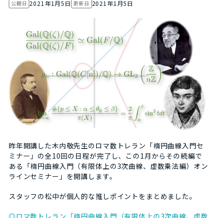
2021年1月5日
2021年1月5日
公開日
更新日
昨年開講した木内敬先生のロマ数トレラン「楕円曲線入門セ
ミナー」の全10回の日程が完了し、この1月からその続編で
ある「楕円曲線入門（有限体上の3次曲線、虚数乗法編）オン
ラインセミナー」を開講します。
スタッフの松中が個人的な推しポイントをまとめました。
◎ロマ数トレラン「楕円曲線入門（有限体上の3次曲線、虚数