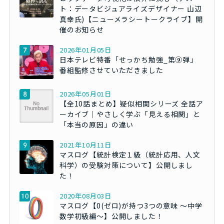
ト：データビジュアライズデザイナー 山辺
真幸氏)【ニューメラシートークライブ】開
催のお知らせ
2026年01月05日
日本テレビ特番「せっかち勉強_第⑨弾」
番組監修させていただきました
2026年05月01日
【全10話まとめ】疑似相関シリーズ 全話ア
ーカイブ｜やさしく学ぶ「見える相関」と
「本当の原因」の違い
2021年10月11日
マスログ【統計検定１級（統計応用、人文
科学）の受験対策について】公開しまし
た！
2020年08月03日
マスログ【0(ゼロ)が持つ3つの意味 ～中学
数学初級編～】公開しました！