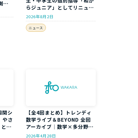
生・中学生の個別指導「和か
測分
らジュニア」としてリニュー
アルしました
2026年8月2日
ニュース
相関シ
【全4回まとめ】トレンディ
｜やさ
数学ライブ＆BEYOND 全回
」と
アーカイブ｜数学×多分野コ
ラボイベント開催履歴
2026年4月28日