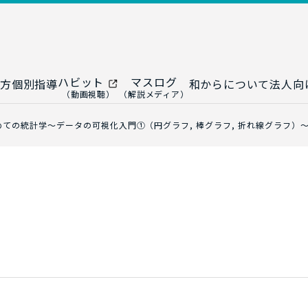
ハビット
マスログ
方
個別指導
和からについて
法人向
（動画視聴）
（解説メディア）
ー
生成AI教室
研修プログ
ての統計学～データの可視化入門①（円グラフ, 棒グラフ, 折れ線グラフ）
ップ
大人の統計教室
生成AI研修
ップ
数トレ教室
統計・デー
ップ
大人の数学教室
データドリ
修
プ
和からジュニア
（小・中学生）
AI顧問サ
法人向けデ
ス
導入事例・