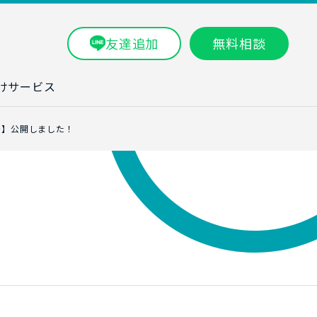
友達追加
無料相談
けサービス
ラム一覧
～】公開しました！
タ分析研修
ブン・数字力研
ービス
ータ分析サービ
研修実績