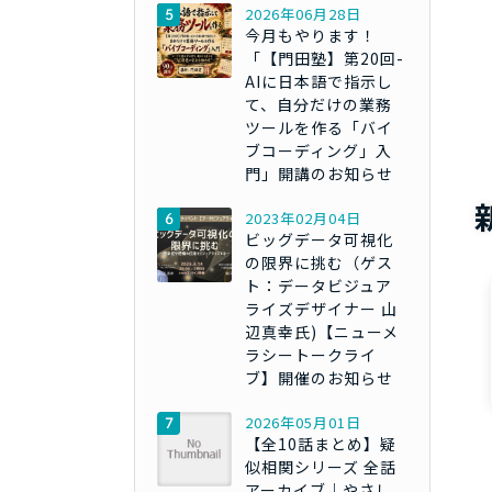
2026年06月28日
今月もやります！
「【門田塾】第20回-
AIに日本語で指示し
て、自分だけの業務
ツールを作る「バイ
ブコーディング」入
門」開講のお知らせ
2023年02月04日
ビッグデータ可視化
の限界に挑む（ゲス
ト：データビジュア
ライズデザイナー 山
辺真幸氏)【ニューメ
ラシートークライ
ブ】開催のお知らせ
2026年05月01日
【全10話まとめ】疑
似相関シリーズ 全話
アーカイブ｜やさし