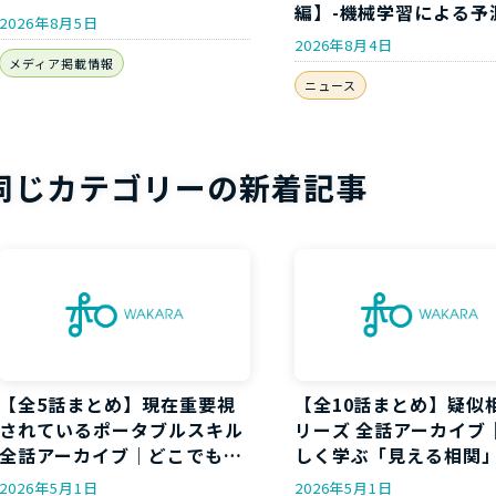
編】-機械学習による予
ンタビューが掲載されます
2026年8月5日
析-」開講のお知らせ
2026年8月4日
メディア掲載情報
ニュース
同じカテゴリーの新着記事
【全5話まとめ】現在重要視
【全10話まとめ】疑似
されているポータブルスキル
リーズ 全話アーカイブ
全話アーカイブ｜どこでも通
しく学ぶ「見える相関
用する”持ち運べる力”を5回
「本当の原因」の違い
2026年5月1日
2026年5月1日