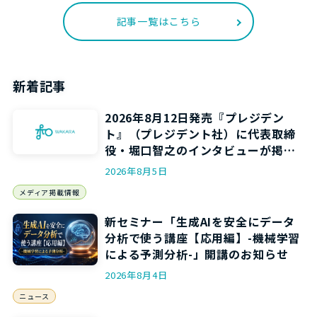
記事一覧はこちら
新着記事
2026年8月12日発売『プレジデン
ト』（プレジデント社）に代表取締
役・堀口智之のインタビューが掲載
されます
2026年8月5日
メディア掲載情報
新セミナー「生成AIを安全にデータ
分析で使う講座【応用編】-機械学習
による予測分析-」開講のお知らせ
2026年8月4日
ニュース