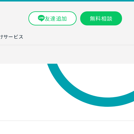
友達追加
無料相談
けサービス
ラム一覧
タ分析研修
ブン・数字力研
ービス
ータ分析サービ
研修実績