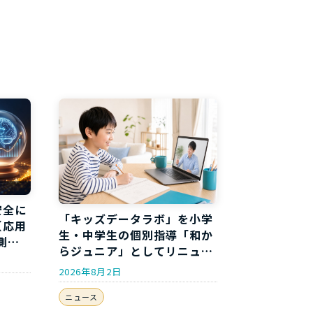
安全に
「キッズデータラボ」を小学
【応用
生・中学生の個別指導「和か
測分
らジュニア」としてリニュー
アルしました
2026年8月2日
ニュース