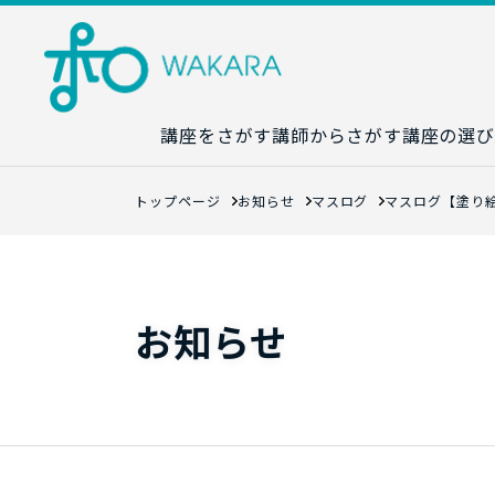
講座をさがす
講師からさがす
講座の選び
講座カレンダ
トップページ
お知らせ
マスログ
マスログ【塗り
生成AI講座マ
統計学講座マ
数字力講座マ
お知らせ
数学講座マッ