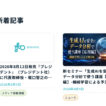
新着記事
2026年8月12日発売『プレジ
新セミナー「生成AIを
デント』（プレジデント社）
データ分析で使う講座
に代表取締役・堀口智之のイ
編】-機械学習による予
ンタビューが掲載されます
2026年8月5日
析-」開講のお知らせ
2026年8月4日
メディア掲載情報
ニュース