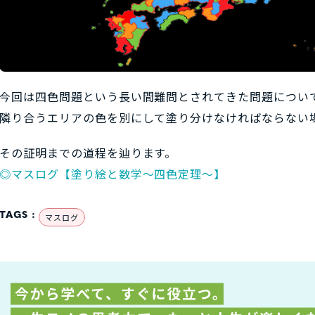
今回は四色問題という長い間難問とされてきた問題につい
隣り合うエリアの色を別にして塗り分けなければならない
その証明までの道程を辿ります。
◎マスログ【塗り絵と数学～四色定理～】
TAGS :
マスログ