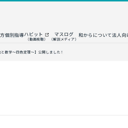
ハビット
マスログ
方
個別指導
和からについて
法人向
（動画視聴）
（解説メディア）
ー
生成AI教室
研修プログ
絵と数学～四色定理～】公開しました！
ップ
大人の統計教室
生成AI研修
ップ
数トレ教室
統計・デー
ップ
大人の数学教室
データドリ
修
プ
和からジュニア
（小・中学生）
AI顧問サ
法人向けデ
ス
導入事例・