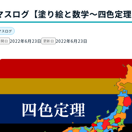
お役立ち資
マスログ【塗り絵と数学～四色定理
マスログ
2022年6月23日
2022年6月23日
公開日
更新日