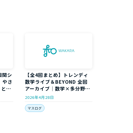
相関シ
【全4回まとめ】トレンディ
｜やさ
数学ライブ＆BEYOND 全回
」と
アーカイブ｜数学×多分野コ
ラボイベント開催履歴
2026年4月28日
マスログ