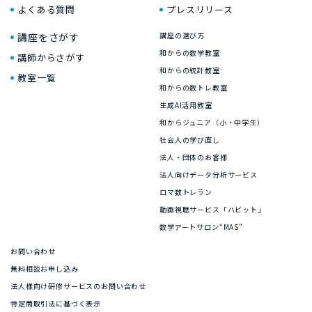
よくある質問
プレスリリース
講座をさがす
講座の選び方
和からの数学教室
講師からさがす
和からの統計教室
教室一覧
和からの数トレ教室
生成AI活用教室
和からジュニア（小・中学生）
社会人の学び直し
法人・団体のお客様
法人向けデータ分析サービス
ロマ数トレラン
動画視聴サービス「ハビット」
数学アートサロン“MAS”
お問い合わせ
無料相談お申し込み
法人様向け研修サービスのお問い合わせ
特定商取引法に基づく表示