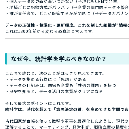
・個人データの更新が追いつかない（→現代もCRMで発生）
・地域ごとに記録方式がバラバラ（→企業の部門間データ不整
・誰が責任者で、どこが保管するかが問題に（→データガバナン
データの正確性・標準化・更新頻度。これを制した組織が“情報
これは1300年前から変わらぬ真理と言えます。
なぜ今、統計学を学ぶべきなのか？
ここまで読むと、次のことがはっきり見えてきます。
・データを集める行為には「思想」がある
・データの仕組みは、国家も企業も「共通の課題」を持つ
・歴史を知ると、データ活用の本質がクリアになる
そして最大のポイントはこれです。
統計学は、時代を超えて「意思決定の質」を高めてきた学問であ
古代国家が台帳を使って徴税や軍事を最適化したように、現代の
理解することで、マーケティング、経営判断、戦略立案の精度を