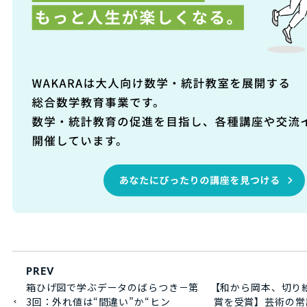
PREV
箱ひげ図で学ぶデータのばらつき－第
【和から岡本、切り
3回：外れ値は“間違い”か“ヒン
賞を受賞】芸術の常識