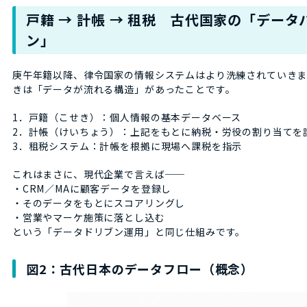
戸籍 → 計帳 → 租税 古代国家の「データ
ン」
庚午年籍以降、律令国家の情報システムはより洗練されていきま
きは「データが流れる構造」があったことです。
1．戸籍（こせき）：個人情報の基本データベース
2．計帳（けいちょう）：上記をもとに納税・労役の割り当てを
3．租税システム：計帳を根拠に現場へ課税を指示
これはまさに、現代企業で言えば──
・CRM／MAに顧客データを登録し
・そのデータをもとにスコアリングし
・営業やマーケ施策に落とし込む
という「データドリブン運用」と同じ仕組みです。
図2：古代日本のデータフロー（概念）