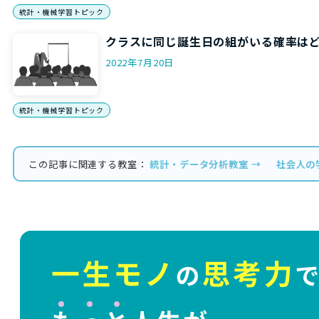
統計・機械学習トピック
クラスに同じ誕生日の組がいる確率は
2022年7月20日
統計・機械学習トピック
この記事に関連する教室：
統計・データ分析教室 →
社会人の