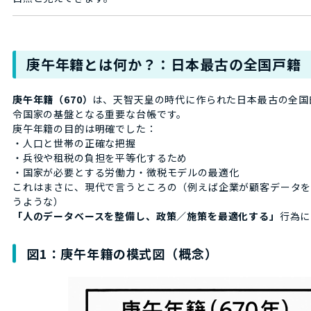
庚午年籍とは何か？：日本最古の全国戸籍
庚午年籍（670）
は、天智天皇の時代に作られた日本最古の全国
令国家の基盤となる重要な台帳です。
庚午年籍の目的は明確でした：
・人口と世帯の正確な把握
・兵役や租税の負担を平等化するため
・国家が必要とする労働力・徴税モデルの最適化
これはまさに、現代で言うところの（例えば企業が顧客データ
うような）
「人のデータベースを整備し、政策／施策を最適化する」
行為に
図1：庚午年籍の模式図（概念）