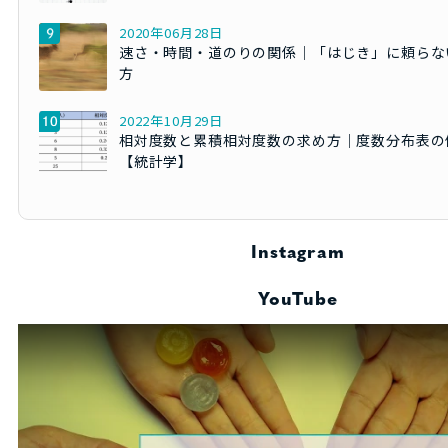
2020年06月28日
速さ・時間・道のりの関係｜「はじき」に頼らな
方
2022年10月29日
相対度数と累積相対度数の求め方｜度数分布表の
【統計学】
Instagram
YouTube