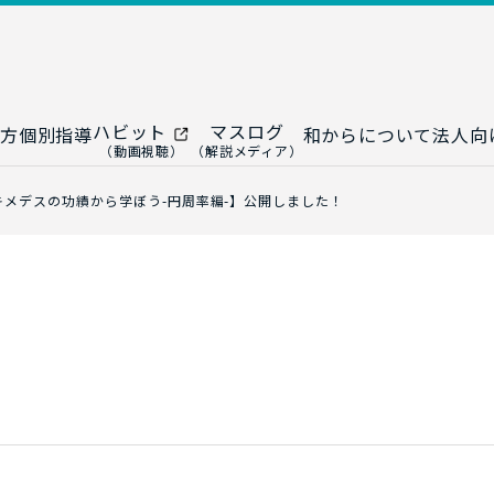
ハビット
マスログ
方
個別指導
和からについて
法人向
（動画視聴）
（解説メディア）
ー
生成AI教室
研修プログ
キメデスの功績から学ぼう-円周率編-】公開しました！
ップ
大人の統計教室
生成AI研修
ップ
数トレ教室
統計・デー
ップ
大人の数学教室
データドリ
修
プ
和からジュニア
（小・中学生）
AI顧問サ
法人向けデ
ス
導入事例・