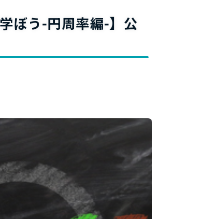
料
学ぼう-円周率編-】公