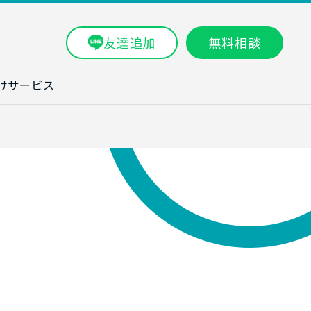
友達追加
無料相談
けサービス
ラム一覧
タ分析研修
ブン・数字力研
ービス
ータ分析サービ
研修実績