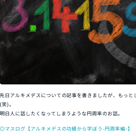
先日アルキメデスについての記事を書きましたが、もっと
(笑)。
明日人に話したくなってしまうような円周率のお話。
◎マスログ【アルキメデスの功績から学ぼう-円周率編-】