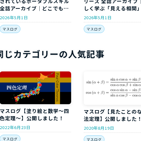
されているポータブルスキル
リーズ 全話アーカイブ
全話アーカイブ｜どこでも通
しく学ぶ「見える相関
用する”持ち運べる力”を5回
「本当の原因」の違い
2026年5月1日
2026年5月1日
で身につける
マスログ
マスログ
同じカテゴリーの人気記事
マスログ【塗り絵と数学～四
マスログ【見たことの
色定理～】公開しました！
法定理】公開しました
2022年6月23日
2020年8月19日
マスログ
マスログ