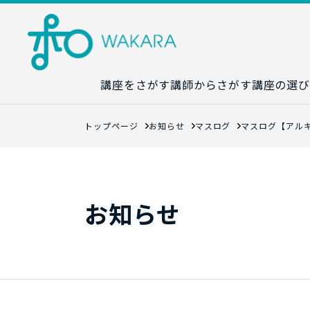
講座をさがす
講師からさがす
講座の選び
講座カレンダ
トップページ
お知らせ
マスログ
マスログ【アル
生成AI講座マ
統計学講座マ
数字力講座マ
お知らせ
数学講座マッ