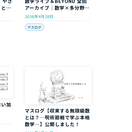
｜やさ
数学ライブ＆BEYOND 全回
」と
アーカイブ｜数学×多分野コ
ラボイベント開催履歴
2026年4月28日
マスログ
ない加
マスログ【収束する無限級数
！
とは？―呪術廻戦で学ぶ本格
数学―】公開しました！