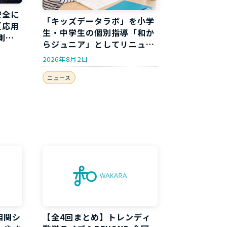
安全に
「キッズデータラボ」を小学
【応用
生・中学生の個別指導「和か
測分
らジュニア」としてリニュー
アルしました
2026年8月2日
ニュース
相関シ
【全4回まとめ】トレンディ