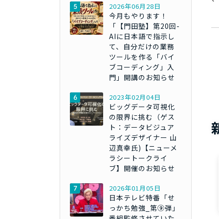
2026年06月28日
今月もやります！
「【門田塾】第20回-
AIに日本語で指示し
て、自分だけの業務
ツールを作る「バイ
ブコーディング」入
門」開講のお知らせ
2023年02月04日
ビッグデータ可視化
の限界に挑む（ゲス
ト：データビジュア
ライズデザイナー 山
辺真幸氏)【ニューメ
ラシートークライ
ブ】開催のお知らせ
2026年01月05日
日本テレビ特番「せ
っかち勉強_第⑨弾」
番組監修させていた