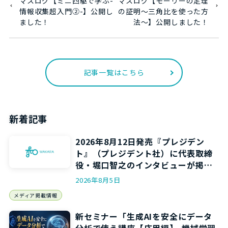
マスログ【ミニ四駆で学ぶ-
マスログ【モーリーの定理
情報収集超入門②-】公開し
の証明～三角比を使った方
ました！
法～】公開しました！
記事一覧はこちら
新着記事
2026年8月12日発売『プレジデン
ト』（プレジデント社）に代表取締
役・堀口智之のインタビューが掲載
されます
2026年8月5日
メディア掲載情報
新セミナー「生成AIを安全にデータ
分析で使う講座【応用編】-機械学習