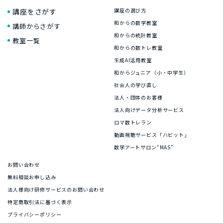
講座をさがす
講座の選び方
和からの数学教室
講師からさがす
和からの統計教室
教室一覧
和からの数トレ教室
生成AI活用教室
和からジュニア（小・中学生）
社会人の学び直し
法人・団体のお客様
法人向けデータ分析サービス
ロマ数トレラン
動画視聴サービス「ハビット」
数学アートサロン“MAS”
お問い合わせ
無料相談お申し込み
法人様向け研修サービスのお問い合わせ
特定商取引法に基づく表示
プライバシーポリシー