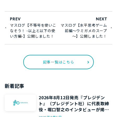
PREV
NEXT
マスログ【不等号を使いこ
マスログ【水平思考ゲーム
なそう！ -以上と以下の使
前編～ウミガメのスープ
い方編-】公開しました！
～】公開しました！
記事一覧はこちら
新着記事
2026年8月12日発売『プレジデン
ト』（プレジデント社）に代表取締
役・堀口智之のインタビューが掲載
されます