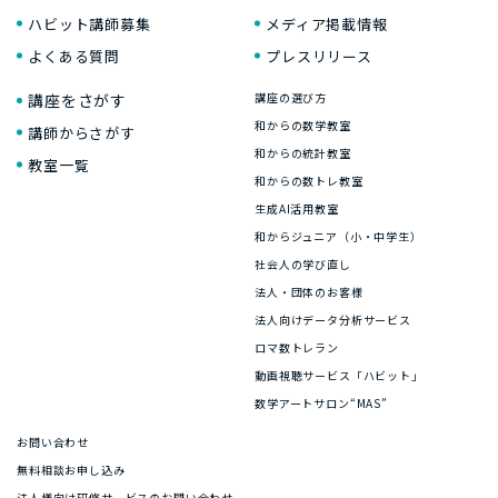
ハビット講師募集
メディア掲載情報
よくある質問
プレスリリース
講座をさがす
講座の選び方
和からの数学教室
講師からさがす
和からの統計教室
教室一覧
和からの数トレ教室
生成AI活用教室
和からジュニア（小・中学生）
社会人の学び直し
法人・団体のお客様
法人向けデータ分析サービス
ロマ数トレラン
動画視聴サービス「ハビット」
数学アートサロン“MAS”
お問い合わせ
無料相談お申し込み
法人様向け研修サービスのお問い合わせ