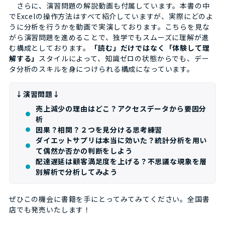
さらに、演習問題の解説動画も付属しています。本書の中
でExcelの操作方法はすべて紹介していますが、実際にどのよ
うに分析を行うかを動画で実演しております。こちらを見な
がら演習問題を進めることで、独学でもスムーズに理解が進
む構成としております。
「読む」だけではなく「体験して理
解する」
スタイルによって、知識ゼロの状態からでも、デー
タ分析のスキルを身につけられる構成になっています。
↓演習問題↓
売上減少の理由はどこ？アクセスデータから要因分
析
因果？相関？２つを見分ける思考練習
ダイエットサプリは本当に効いた？統計分析を用い
て偶然か否かの判断をしよう
配達遅延は顧客満足度を上げる？不思議な現象を層
別解析で分析してみよう
ぜひこの機会に書籍を手にとってみてみてください。全国書
店でも発売いたします！