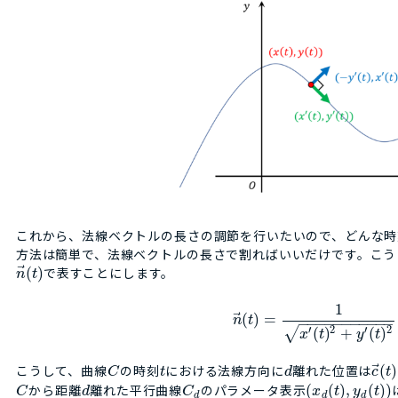
これから、法線ベクトルの長さの調節を行いたいので、どんな時
方法は簡単で、法線ベクトルの長さで割ればいいだけです。こう
⃗
(
)
で表すことにします。
n
t
1
⃗
(
)
=
n
t
−
−
−
−
−
−
−
−
−
−
−
′
2
′
2
(
)
+
(
)
√
x
t
y
t
⃗
こうして、曲線
の時刻
における法線方向に
離れた位置は
(
)
C
t
d
c
t
から距離
離れた平行曲線
のパラメータ表示
(
(
)
,
(
)
)
C
d
C
x
t
y
t
d
d
d