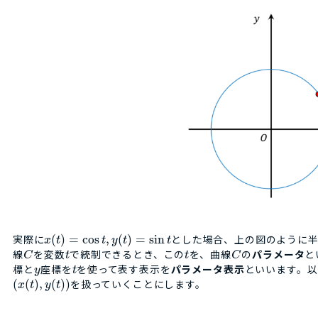
実際に
(
)
=
cos
,
(
)
=
sin
とした場合、上の図のように半
x
t
t
y
t
t
線
を変数
で統制できるとき、この
を、曲線
の
パラメータ
と
C
t
t
C
標と
座標を
を使って表す表示を
パラメータ表示
といいます。以
y
t
(
(
)
,
(
)
)
を扱っていくことにします。
x
t
y
t