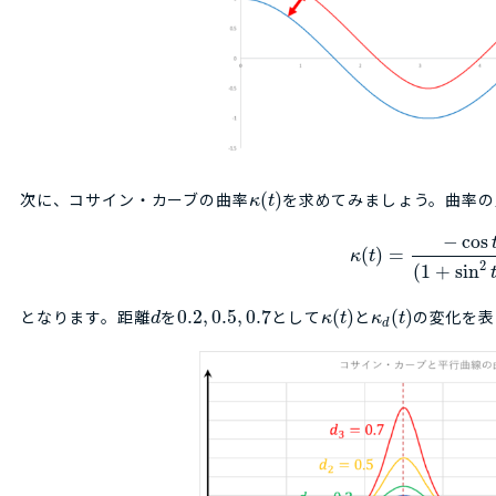
次に、コサイン・カーブの曲率
(
)
を求めてみましょう。曲率の
κ
t
−
cos
(
)
=
κ
t
2
(
1
+
sin
となります。距離
を
0.2
,
0.5
,
0.7
として
(
)
と
(
)
の変化を表
d
κ
t
κ
t
d