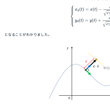
⎧
⎪
⎪
⎪
(
)
=
(
)
−
x
t
x
t
d
√
⎨
′
x
⎪
⎪
⎩
⎪
(
)
=
(
)
+
y
t
y
t
d
√
′
(
x
となることがわかりました。