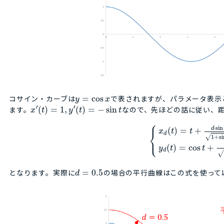
コサイン・カーブは
=
cos
で表されますが、パラメータ表示
y
x
′
′
ます。
(
)
=
1
,
(
)
=
−
sin
なので、先ほどの話に従い、
x
t
y
t
t
⎧
⋅
sin
d
(
)
=
+
x
t
t
⎨
d
√
1
+
s
⎩
(
)
=
cos
+
y
t
t
d
√
となります。実際に
=
0.5
の場合の平行曲線はこの式を使って
d