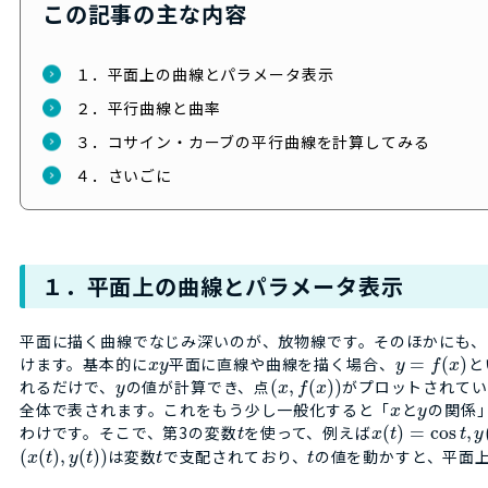
この記事の主な内容
１．平面上の曲線とパラメータ表示
２．平行曲線と曲率
３．コサイン・カーブの平行曲線を計算してみる
４．さいごに
１．平面上の曲線とパラメータ表示
平面に描く曲線でなじみ深いのが、放物線です。そのほかにも、
けます。基本的に
平面に直線や曲線を描く場合、
=
(
)
と
x
y
y
f
x
れるだけで、
の値が計算でき、点
(
,
(
)
)
がプロットされてい
y
x
f
x
全体で表されます。これをもう少し一般化すると「
と
の関係
x
y
わけです。そこで、第3の変数
を使って、例えば
(
)
=
cos
,
t
x
t
t
y
(
(
)
,
(
)
)
は変数
で支配されており、
の値を動かすと、平面
x
t
y
t
t
t