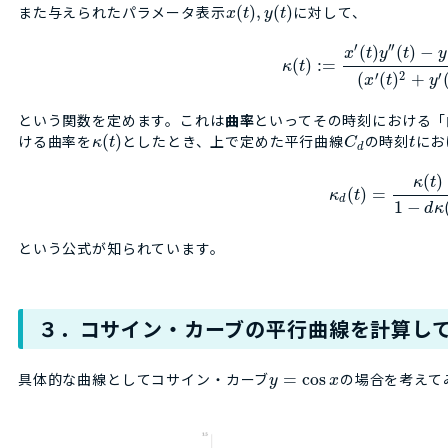
また与えられたパラメータ表示
(
)
,
(
)
に対して、
x
t
y
t
′
′
′
(
)
(
)
−
x
t
y
t
y
(
)
:
=
κ
t
′
2
′
(
(
)
+
x
t
y
という関数を定めます。これは
曲率
といってその時刻における「
ける曲率を
(
)
としたとき、上で定めた平行曲線
の時刻
にお
κ
t
C
t
d
(
)
κ
t
(
)
=
κ
t
d
1
−
d
κ
という公式が知られています。
３．コサイン・カーブの平行曲線を計算し
具体的な曲線としてコサイン・カーブ
=
cos
の場合を考えて
y
x