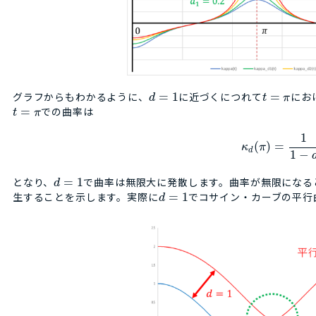
グラフからもわかるように、
=
1
に近づくにつれて
=
にお
d
t
π
=
での曲率は
t
π
1
(
)
=
κ
π
d
1
−
となり、
=
1
で曲率は無限大に発散します。曲率が無限になる
d
生することを示します。実際に
=
1
でコサイン・カーブの平行
d