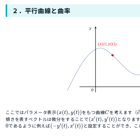
２．平行曲線と曲率
ここではパラメータ表示
(
(
)
,
(
)
)
をもつ曲線
を考えます（
x
t
y
t
C
c
′
′
傾きを表すベクトルは微分をすることで
(
(
)
,
(
)
)
となりま
x
t
y
t
′
′
0
であるように例えば
(
−
(
)
,
(
)
)
と設定することができ、こ
y
t
x
t