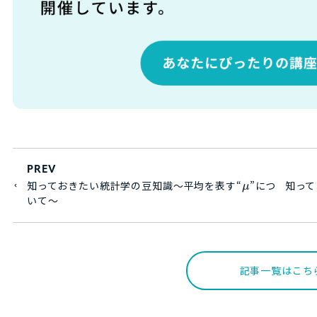
PREV
知っておきたい統計学の豆知識～平均を表す“
”につ
知って
μ
いて～
記事一覧はこち