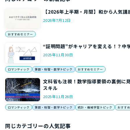
【2026年上半期・月間】和から人気講
2026年7月12日
おすすめセミナー
“証明問題”がキャリアを変える！？中
2025年11月30日
ロマンティック
算数・物理・数学トピック
おすすめセミナー
文科省も注視！数学指導要領の裏側に
スキル
2025年11月26日
ロマンティック
算数・物理・数学トピック
統計・機械学習トピック
おすす
同じカテゴリーの人気記事