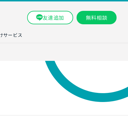
友達追加
無料相談
けサービス
ラム一覧
タ分析研修
ブン・数字力研
ービス
ータ分析サービ
研修実績