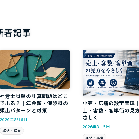
新着記事
社労士試験の計算問題はどこ
で出る？｜年金額・保険料の
小売・店舗の数字管理
頻出パターンと対策
上・客数・客単価の見
さしく
2026年8月6日
2026年8月5日
経済・経営
経済・経営