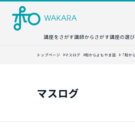
講座をさがす
講師からさがす
講座の選び
講座カレンダ
トップページ
マスログ
和からよもやま話
「和か
生成AI講座マ
統計学講座マ
数字力講座マ
マスログ
数学講座マッ