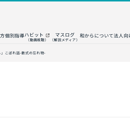
ハビット
マスログ
方
個別指導
和からについて
法人向
（動画視聴）
（解説メディア）
ー
生成AI教室
研修プログ
ら」こぼれ話-数式の忘れ物-
ップ
大人の統計教室
生成AI研修
ップ
数トレ教室
統計・デー
ップ
大人の数学教室
データドリ
修
プ
和からジュニア
（小・中学生）
AI顧問サ
法人向けデ
ス
導入事例・