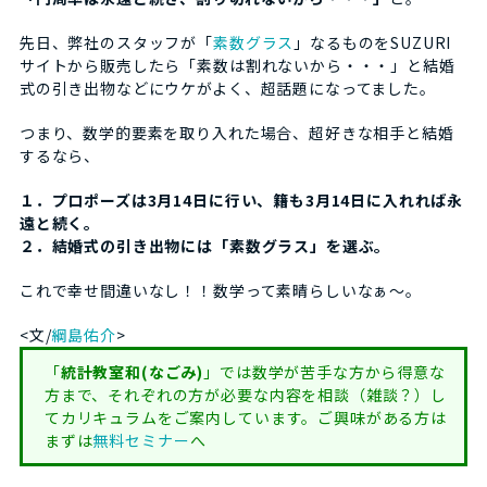
先日、弊社のスタッフが「
素数グラス
」なるものをSUZURI
サイトから販売したら「素数は割れないから・・・」と結婚
式の引き出物などにウケがよく、超話題になってました。
つまり、数学的要素を取り入れた場合、超好きな相手と結婚
するなら、
１．プロポーズは3月14日に行い、籍も3月14日に入れれば永
遠と続く。
２．結婚式の引き出物には「素数グラス」を選ぶ。
これで幸せ間違いなし！！数学って素晴らしいなぁ～。
<文/
綱島佑介
>
「
統計教室和(なごみ)
」では数学が苦手な方から得意な
方まで、それぞれの方が必要な内容を相談（雑談？）し
てカリキュラムをご案内しています。ご興味がある方は
まずは
無料セミナー
へ