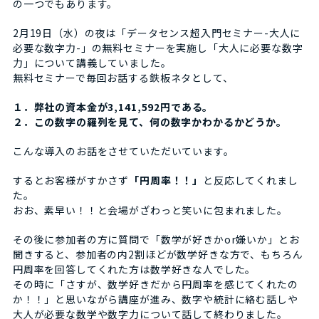
の一つでもあります。
2月19日（水）の夜は「データセンス超入門セミナー-大人に
必要な数字力-」の無料セミナーを実施し「大人に必要な数字
力」について講義していました。
無料セミナーで毎回お話する鉄板ネタとして、
１．弊社の資本金が3,141,592円である。
２．この数字の羅列を見て、何の数字かわかるかどうか。
こんな導入のお話をさせていただいています。
するとお客様がすかさず
「円周率！！」
と反応してくれまし
た。
おお、素早い！！と会場がざわっと笑いに包まれました。
その後に参加者の方に質問で「数学が好きかor嫌いか」とお
聞きすると、参加者の内2割ほどが数学好きな方で、もちろん
円周率を回答してくれた方は数学好きな人でした。
その時に「さすが、数学好きだから円周率を感じてくれたの
か！！」と思いながら講座が進み、数字や統計に絡む話しや
大人が必要な数学や数字力について話して終わりました。