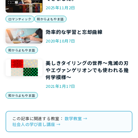
2025年11月2日
ロマンティック
和からよもやま話
効率的な学習と忘却曲線
2020年10月7日
和からよもやま話
美しきタイリングの世界～鬼滅の刃
やエヴァンゲリオンでも使われる幾
何学模様～
2021年1月17日
和からよもやま話
この記事に関連する教室：
数学教室 →
社会人の学び直し講座 →