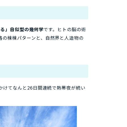
れる」自似型の幾何学
です。ヒトの脳の術
路の棟棟パターンと、自然界と人造物の
かけてなんと26日間連続で熱帯夜が続い