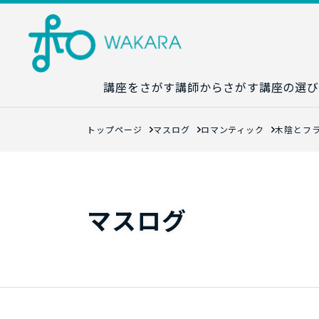
講座をさがす
講師からさがす
講座の選び
講座カレンダ
トップページ
マスログ
ロマンティック
木陰とフ
生成AI講座マ
統計学講座マ
数字力講座マ
マスログ
数学講座マッ