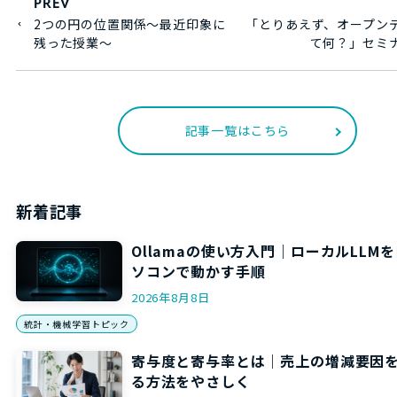
PREV
2つの円の位置関係～最近印象に
「とりあえず、オープン
残った授業～
て何？」セミ
記事一覧はこちら
新着記事
Ollamaの使い方入門｜ローカルLLM
ソコンで動かす手順
2026年8月8日
統計・機械学習トピック
寄与度と寄与率とは｜売上の増減要因
る方法をやさしく