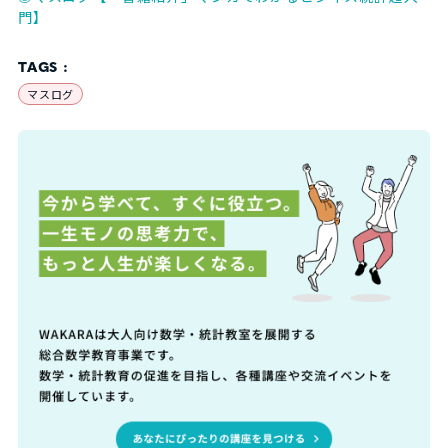
門】
TAGS :
マスログ