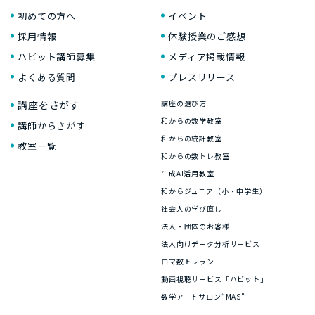
初めての方へ
イベント
採用情報
体験授業のご感想
ハビット講師募集
メディア掲載情報
よくある質問
プレスリリース
講座をさがす
講座の選び方
和からの数学教室
講師からさがす
和からの統計教室
教室一覧
和からの数トレ教室
生成AI活用教室
和からジュニア（小・中学生）
社会人の学び直し
法人・団体のお客様
法人向けデータ分析サービス
ロマ数トレラン
動画視聴サービス「ハビット」
数学アートサロン“MAS”