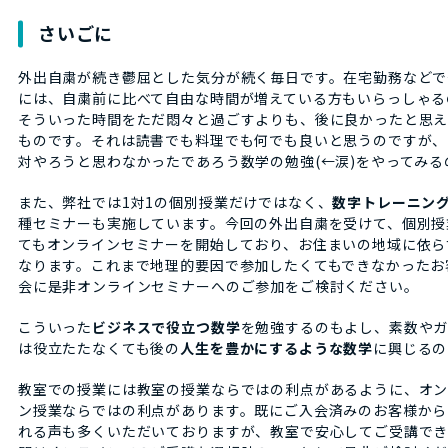
さいごに
外出自粛が続き鬱屈とした気分が続く毎日です。在宅勤務などで
には、自粛前に比べて自由な時間が増えている方もいらっしゃる
そういった時間をただ悶々と過ごすよりも、後に良かったと思
ものです。それは読書でも料理でも何でも良いと思うのですが、
対やろうと思わなかったであろう数学の勉強(←涙)をやってみ
また、弊社では1対1の個別授業だけではなく、
数字トレーニン
種セミナーも実施しています。今回の外出自粛を受けて、個別授
てもオンラインセミナーを開始しており、お住まいの地域に依ら
なります。これまで地理的要因で参加したくてもできなかったお
会に是非オンラインセミナーへのご参加をご検討ください。
こういった
ビジネスで役立つ数学
を勉強するのもよし、素数や
は役立たたなくても後の
人生を豊かにするような数学
に興じるの
教室での授業には教室の授業ならではの利点があるように、オ
ン授業ならではの利点があります。既にご入会済みのお客様から
れる声も多くいただいておりますが、教室で安心してご受講でき