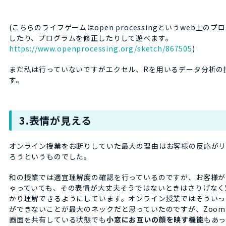
(こちらのライフゲームはopen processingというweb上
したり、プログラムを修正したりして遊べます。
https://www.openprocessing.org/sketch/867505
)
まだ私は行っていないですがエクセル、Rを用いるデータ分析の
す。
3.表情が見える
オンライン授業をお断りしていた最大の理由はお客様の反応が
ろうというものでした。
和の授業では適宜理解度の確認を行っているのですが、お客様が
ゃっていても、その表情が大丈夫そうではないときはさりげなく
かり理解できるようにしています。オンライン授業ではそういっ
ができないことが最大のネックだと思っていたのですが、Zoom
画面を共有している状態でも
小窓にお互いの顔を映す機能
もあっ