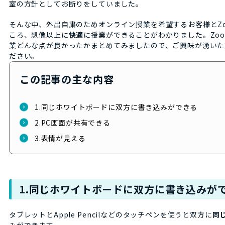
室の方針としてお断りをしていました。
そんな中、外出自粛のためオンライン授業を希望するお客様とZ
ころ、想像以上に
快適
に授業ができることがわかりました。Zo
業どんな点が良かったかまとめてみましたので、ご興味が湧いた
ださい。
この記事の主な内容
1.同じホワイトボードに双方に書き込みができる
2.PC画面が共有できる
3.表情が見える
1.同じホワイトボードに双方に書き込みが
タブレットとApple Pencilなどのタッチペンを使うと双方に
同
みができます。