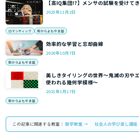
【高IQ集団!?】メンサの試験を受けて
2025年11月2日
ロマンティック
和からよもやま話
効率的な学習と忘却曲線
2020年10月7日
和からよもやま話
美しきタイリングの世界～鬼滅の刃や
使われる幾何学模様～
2021年1月17日
和からよもやま話
この記事に関連する教室：
数学教室 →
社会人の学び直し講座