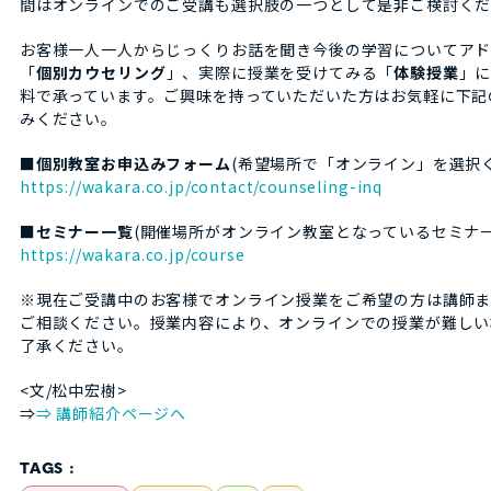
間はオンラインでのご受講も選択肢の一つとして是非ご検討く
お客様一人一人からじっくりお話を聞き今後の学習についてア
「
個別カウセリング
」、実際に授業を受けてみる「
体験授業
」
料で承っています。ご興味を持っていただいた方はお気軽に下記
みください。
■
個別教室お申込みフォーム
(希望場所で「オンライン」を選択
https://wakara.co.jp/contact/counseling-inq
■
セミナー一覧
(開催場所がオンライン教室となっているセミナー
https://wakara.co.jp/course
※現在ご受講中のお客様でオンライン授業をご希望の方は講師
ご相談ください。授業内容により、オンラインでの授業が難しい
了承ください。
<文/松中宏樹>
⇒
⇒ 講師紹介ページへ
TAGS :