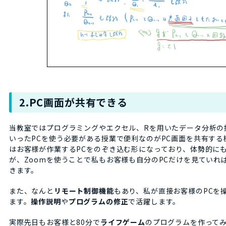
2.PC画面が共有できる
当教室ではプログラミングやエクセル、Rを用いたデータ分析の
いったPCを使う必要がある授業で便利なのがPC画面を共有する
はお客様が作業するPCをのぞき込む形になっており、体勢的に
が、Zoomを使うことで私もお客様も自分のPCだけを見ていれ
きます。
また、なんと
リモート制御機能
もあり、私が直接お客様のPCを
ます。
操作説明
や
プログラムの修正
で活躍します。
実際先日もお客様と80分で
ライフゲーム
のプログラムを作って