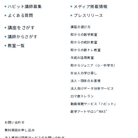
ハビット講師募集
メディア掲載情報
よくある質問
プレスリリース
講座をさがす
講座の選び方
和からの数学教室
講師からさがす
和からの統計教室
教室一覧
和からの数トレ教室
生成AI活用教室
和からジュニア（小・中学生）
社会人の学び直し
法人・団体のお客様
法人向けデータ分析サービス
ロマ数トレラン
動画視聴サービス「ハビット」
数学アートサロン“MAS”
お問い合わせ
無料相談お申し込み
法人様向け研修サービスのお問い合わせ