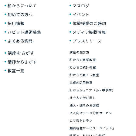
和からについて
マスログ
初めての方へ
イベント
採用情報
体験授業のご感想
ハビット講師募集
メディア掲載情報
よくある質問
プレスリリース
講座をさがす
講座の選び方
和からの数学教室
講師からさがす
和からの統計教室
教室一覧
和からの数トレ教室
生成AI活用教室
和からジュニア（小・中学生）
社会人の学び直し
法人・団体のお客様
法人向けデータ分析サービス
ロマ数トレラン
動画視聴サービス「ハビット」
数学アートサロン“MAS”