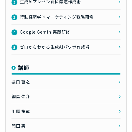
生成AIプレゼン資料爆速作成術
2
行動経済学×マーケティング戦略研修
3
Google Gemini実践研修
4
ゼロからわかる生成AIパワポ作成術
5
講師
堀口 智之
綱島 佑介
川原 祐哉
門田 実