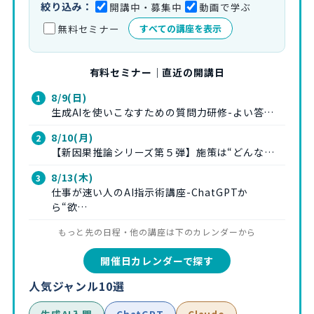
絞り込み：
開講中・募集中
動画で学ぶ
無料セミナー
すべての講座を表示
有料セミナー｜直近の開講日
8/9(日)
生成AIを使いこなすための質問力研修-よい答…
8/10(月)
【新因果推論シリーズ第５弾】施策は“どんな…
8/13(木)
仕事が速い人のAI指示術講座-ChatGPTか
ら“欲…
もっと先の日程・他の講座は下のカレンダーから
開催日カレンダーで探す
人気ジャンル10選