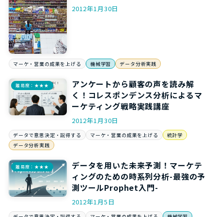
2012年1月30日
マーケ・営業の成果を上げる
機械学習
データ分析実践
アンケートから顧客の声を読み解
難易度：★★★
く！コレスポンデンス分析によるマ
ーケティング戦略実践講座
2012年1月30日
データで意思決定・説得する
マーケ・営業の成果を上げる
統計学
データ分析実践
データを用いた未来予測！マーケテ
難易度：★★★
ィングのための時系列分析-最強の予
測ツールProphet入門-
2012年1月5日
データで意思決定・説得する
マーケ・営業の成果を上げる
機械学習