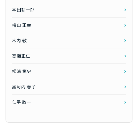
本田耕一郎
檜山 正幸
木内 敬
高瀬正仁
松浦 篤史
黒河内 春子
仁平 政一