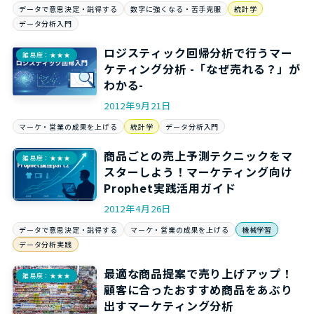
データで意思決定・説得する
数字に強くなる・苦手克服
統計学
データ分析入門
ロジスティック回帰分析で行うマー
難易度：★★★
ケティング分析 -「なぜ売れる？」が
わかる-
2012年9月21日
マーケ・営業の成果を上げる
統計学
データ分析入門
商品ごとの売上予測テクニックをマ
難易度：★★★
スターしよう！マーケティング向け
Prophet実践活用ガイド
2012年4月26日
データで意思決定・説得する
マーケ・営業の成果を上げる
機械学習
データ分析実践
最適な商品提案で売り上げアップ！
難易度：★★★
顧客に合ったおすすめ商品をあぶり
出すマーケティング分析