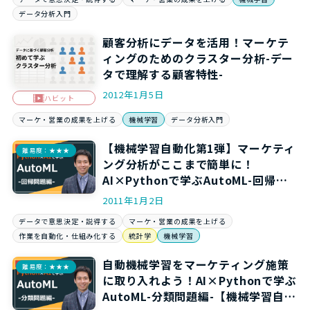
データ分析入門
顧客分析にデータを活用！マーケテ
ィングのためのクラスター分析-デー
タで理解する顧客特性-
2012年1月5日
ハビット
マーケ・営業の成果を上げる
機械学習
データ分析入門
【機械学習自動化第1弾】マーケティ
難易度：★★★
ング分析がここまで簡単に！
AI×Pythonで学ぶAutoML-回帰問
題編-
2011年1月2日
データで意思決定・説得する
マーケ・営業の成果を上げる
作業を自動化・仕組み化する
統計学
機械学習
自動機械学習をマーケティング施策
難易度：★★★
に取り入れよう！AI×Pythonで学ぶ
AutoML-分類問題編-【機械学習自動