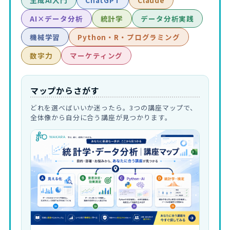
生成AI入門
ChatGPT
Claude
AI×データ分析
統計学
データ分析実践
機械学習
Python・R・プログラミング
数字力
マーケティング
マップからさがす
どれを選べばいいか迷ったら。3つの講座マップで、
全体像から自分に合う講座が見つかります。