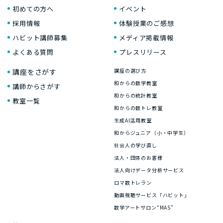
初めての方へ
イベント
採用情報
体験授業のご感想
ハビット講師募集
メディア掲載情報
よくある質問
プレスリリース
講座をさがす
講座の選び方
和からの数学教室
講師からさがす
和からの統計教室
教室一覧
和からの数トレ教室
生成AI活用教室
和からジュニア（小・中学生）
社会人の学び直し
法人・団体のお客様
法人向けデータ分析サービス
ロマ数トレラン
動画視聴サービス「ハビット」
数学アートサロン“MAS”