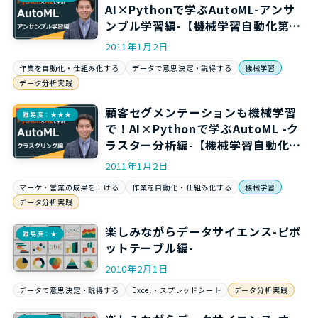
AI×Pythonで学ぶAutoML-アンサ
ンブル学習編-【機械学習自動化第５
弾】
2011年1月2日
作業を自動化・仕組み化する
データで意思決定・説得する
機械学習
データ分析実践
顧客セグメンテーションも機械学習
難易度：★★★
で！AI×Pythonで学ぶAutoML -ク
ラスター分析編-【機械学習自動化第
6弾】
2011年1月2日
マーケ・営業の成果を上げる
作業を自動化・仕組み化する
機械学習
データ分析実践
楽しみながらデータサイエンス-ピボ
難易度：★
ットテーブル編-
2010年2月1日
データで意思決定・説得する
Excel・スプレッドシート
データ分析実践