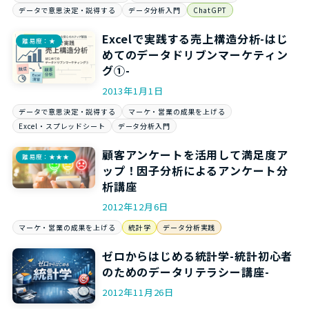
データで意思決定・説得する
データ分析入門
ChatGPT
Excelで実践する売上構造分析-はじ
難易度：★
めてのデータドリブンマーケティン
グ①-
2013年1月1日
データで意思決定・説得する
マーケ・営業の成果を上げる
Excel・スプレッドシート
データ分析入門
顧客アンケートを活用して満足度ア
難易度：★★★
ップ！因子分析によるアンケート分
析講座
2012年12月6日
マーケ・営業の成果を上げる
統計学
データ分析実践
ゼロからはじめる統計学-統計初心者
のためのデータリテラシー講座-
2012年11月26日