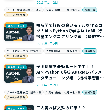
化第2弾】
2011年1月2日
マーケ・営業の成果を上げる
作業を自動化・仕組み化する
機械学習
データ分析実践
短時間で精度の良いモデルを作るコ
難易度：★★★
ツ！AI×Pythonで学ぶAutoML-特
徴量エンジニアリング編-【機械学習
自動化第3弾】
2011年1月2日
データで意思決定・説得する
作業を自動化・仕組み化する
機械学習
データ分析実践
予測精度を最短ルートで向上！
難易度：★★★
AI×Pythonで学ぶAutoML-パラメ
ータチューニング編-【機械学習自動
化第4弾】
2011年1月2日
データで意思決定・説得する
作業を自動化・仕組み化する
機械学習
データ分析実践
三人寄れば文殊の知恵！？
難易度：★★★