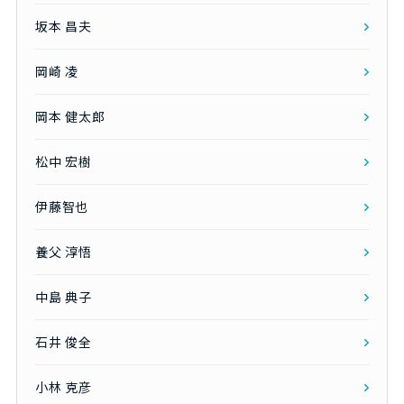
坂本 昌夫
岡崎 凌
岡本 健太郎
松中 宏樹
伊藤智也
養父 淳悟
中島 典子
石井 俊全
小林 克彦