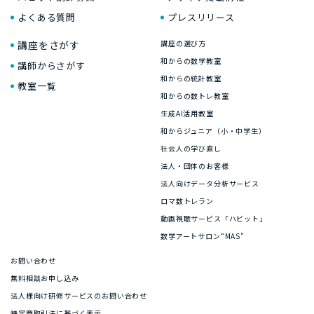
よくある質問
プレスリリース
講座をさがす
講座の選び方
和からの数学教室
講師からさがす
和からの統計教室
教室一覧
和からの数トレ教室
生成AI活用教室
和からジュニア（小・中学生）
社会人の学び直し
法人・団体のお客様
法人向けデータ分析サービス
ロマ数トレラン
動画視聴サービス「ハビット」
数学アートサロン“MAS”
お問い合わせ
無料相談お申し込み
法人様向け研修サービスのお問い合わせ
特定商取引法に基づく表示