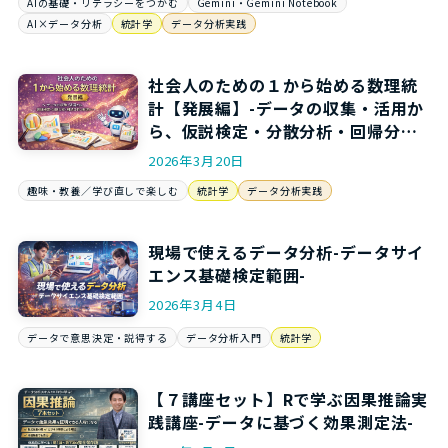
AIの基礎・リテラシーをつかむ
Gemini・Gemini Notebook
AI×データ分析
統計学
データ分析実践
社会人のための１から始める数理統
計【発展編】-データの収集・活用か
ら、仮説検定・分散分析・回帰分析
の数理まで-
2026年3月20日
趣味・教養／学び直しで楽しむ
統計学
データ分析実践
現場で使えるデータ分析-データサイ
エンス基礎検定範囲-
2026年3月4日
データで意思決定・説得する
データ分析入門
統計学
【７講座セット】Rで学ぶ因果推論実
践講座-データに基づく効果測定法-