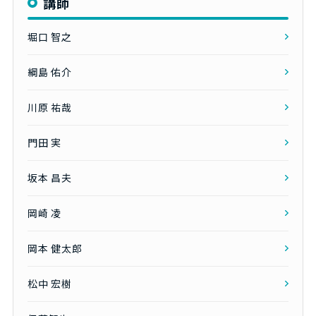
講師
堀口 智之
綱島 佑介
川原 祐哉
門田 実
坂本 昌夫
岡崎 凌
岡本 健太郎
松中 宏樹