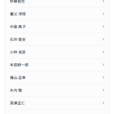
伊藤智也
養父 淳悟
中島 典子
石井 俊全
小林 克彦
本田耕一郎
檜山 正幸
木内 敬
高瀬正仁