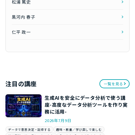
松浦 篤史
黒河内 春子
仁平 政一
注目の講座
一覧を見る
生成AIを安全にデータ分析で使う講
座-高度なデータ分析ツールを作り実
務に活用-
2026年7月9日
データで意思決定・説得する
趣味・教養／学び直しで楽しむ