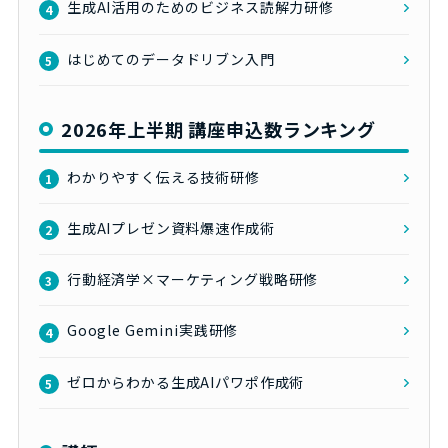
生成AI活用のためのビジネス読解力研修
4
はじめてのデータドリブン入門
5
2026年上半期 講座申込数ランキング
わかりやすく伝える技術研修
1
生成AIプレゼン資料爆速作成術
2
行動経済学×マーケティング戦略研修
3
Google Gemini実践研修
4
ゼロからわかる生成AIパワポ作成術
5