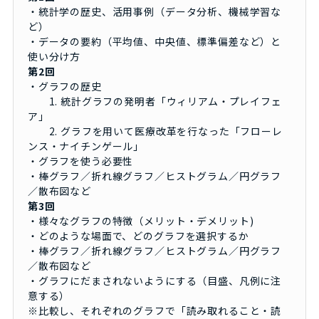
・統計学の歴史、活用事例（データ分析、機械学習な
ど）
・データの要約（平均値、中央値、標準偏差など）と
使い分け方
第2回
・グラフの歴史
1. 統計グラフの発明者「ウィリアム・プレイフェ
ア」
2. グラフを用いて医療改革を行なった「フローレ
ンス・ナイチンゲール」
・グラフを使う必要性
・棒グラフ／折れ線グラフ／ヒストグラム／円グラフ
／散布図など
第3回
・様々なグラフの特徴（メリット・デメリット)
・どのような場面で、どのグラフを選択するか
・棒グラフ／折れ線グラフ／ヒストグラム／円グラフ
／散布図など
・グラフにだまされないようにする（目盛、凡例に注
意する）
※比較し、それぞれのグラフで「読み取れること・読