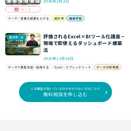
2026年2月2日
ハビット
マーケ・営業の成果を上げる
統計学
機械学習
評価されるExcel×BIツール化講座－
難易度：★
現場で即使えるダッシュボード構築
法
2025年12月18日
データで意思決定・説得する
Excel・スプレッドシート
データ分析実践
どの講座が向いているのかわからない方はこちら
無料相談を申し込む