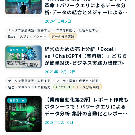
革命！パワークエリによるデータ分
析-データの結合とメジャーによる集
計編-
2024年1月5日
データで意思決定・説得する
作業を自動化・仕組み化する
Excel・スプレッドシート
データ分析実践
経営のための売上分析「Excel」
難易度：★
vs「ChatGPT4（有料版）」どちら
が簡単対決-ビジネス実践力講座⑦-
2023年12月12日
データで意思決定・説得する
マーケ・営業の成果を上げる
経営・マネジメントの判断力
ChatGPT
データ分析実践
【業務自動化第2弾】レポート作成も
難易度：★
ボタン一つで！パワークエリによる
データ分析-集計の自動化とレポート
作成編-
2023年12月6日