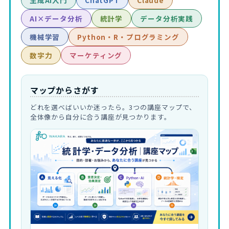
生成AI入門
ChatGPT
Claude
AI×データ分析
統計学
データ分析実践
機械学習
Python・R・プログラミング
数字力
マーケティング
マップからさがす
どれを選べばいいか迷ったら。3つの講座マップで、
全体像から自分に合う講座が見つかります。