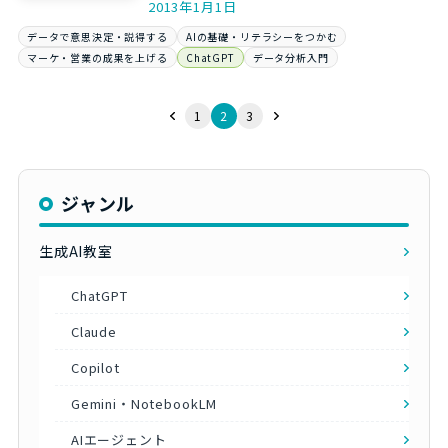
2013年1月1日
データで意思決定・説得する
AIの基礎・リテラシーをつかむ
マーケ・営業の成果を上げる
ChatGPT
データ分析入門
1
2
3
ジャンル
生成AI教室
ChatGPT
Claude
Copilot
Gemini・NotebookLM
AIエージェント