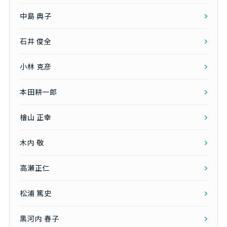
中島 典子
石井 俊全
小林 克彦
本田耕一郎
檜山 正幸
木内 敬
高瀬正仁
松浦 篤史
黒河内 春子