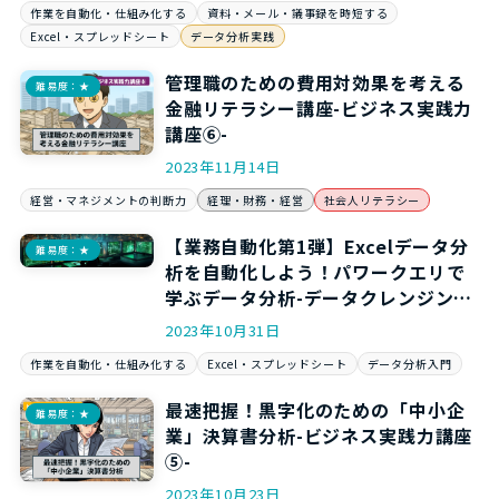
作業を自動化・仕組み化する
資料・メール・議事録を時短する
Excel・スプレッドシート
データ分析実践
管理職のための費用対効果を考える
難易度：★
金融リテラシー講座-ビジネス実践力
講座⑥-
2023年11月14日
経営・マネジメントの判断力
経理・財務・経営
社会人リテラシー
【業務自動化第1弾】Excelデータ分
難易度：★
析を自動化しよう！パワークエリで
学ぶデータ分析-データクレンジング
入門編-
2023年10月31日
作業を自動化・仕組み化する
Excel・スプレッドシート
データ分析入門
最速把握！黒字化のための「中小企
難易度：★
業」決算書分析-ビジネス実践力講座
⑤-
2023年10月23日