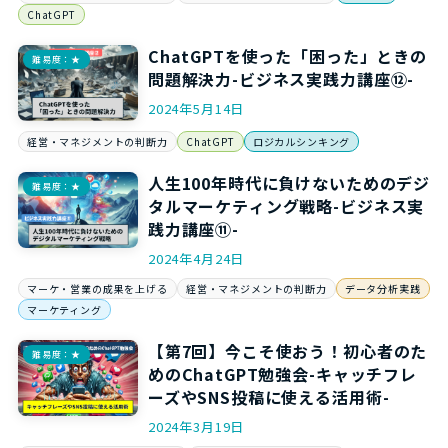
ChatGPT
ChatGPTを使った「困った」ときの
難易度：★
問題解決力-ビジネス実践力講座⑫-
2024年5月14日
経営・マネジメントの判断力
ChatGPT
ロジカルシンキング
人生100年時代に負けないためのデジ
難易度：★
タルマーケティング戦略-ビジネス実
践力講座⑪-
2024年4月24日
マーケ・営業の成果を上げる
経営・マネジメントの判断力
データ分析実践
マーケティング
【第7回】今こそ使おう！初心者のた
難易度：★
めのChatGPT勉強会-キャッチフレ
ーズやSNS投稿に使える活用術-
2024年3月19日