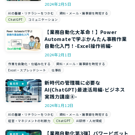
2024年2月5日
AIの基礎・リテラシーをつかむ
資料・メール・議事録を時短する
ChatGPT
コミュニケーション
【業務自動化大革命！】Power
Automateで学ぶかんたん事務作業
自動化入門！-Excel操作術編-
2024年2月1日
作業を自動化・仕組み化する
資料・メール・議事録を時短する
Excel・スプレッドシート
仕事術
新時代の管理職に必要な
難易度：★
AI(ChatGPT)最速活用編-ビジネス
実践力講座⑧-
2024年1月12日
AIの基礎・リテラシーをつかむ
資料・メール・議事録を時短する
経営・マネジメントの判断力
ChatGPT
AI研修・人材育成
【業務自動化第3弾】パワーピボット
難易度：★