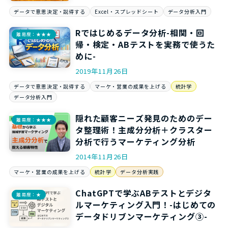
データで意思決定・説得する
Excel・スプレッドシート
データ分析入門
Rではじめるデータ分析-相関・回
難易度：★★★
帰・検定・ABテストを実務で使うた
めに-
2019年11月26日
データで意思決定・説得する
マーケ・営業の成果を上げる
統計学
データ分析入門
隠れた顧客ニーズ発見のためのデー
難易度：★★★
タ整理術！主成分分析＋クラスター
分析で行うマーケティング分析
2014年11月26日
マーケ・営業の成果を上げる
統計学
データ分析実践
ChatGPTで学ぶABテストとデジタ
難易度：★
ルマーケティング入門！-はじめての
データドリブンマーケティング③-