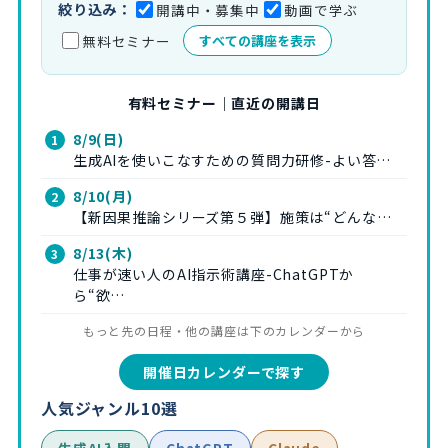
絞り込み：
開講中・募集中
動画で学ぶ
無料セミナー
すべての講座を表示
有料セミナー｜直近の開講日
8/9(日)
生成AIを使いこなすための質問力研修-よい答…
8/10(月)
【新因果推論シリーズ第５弾】施策は“どんな…
8/13(木)
仕事が速い人のAI指示術講座-ChatGPTか
ら“欲…
もっと先の日程・他の講座は下のカレンダーから
開催日カレンダーで探す
人気ジャンル10選