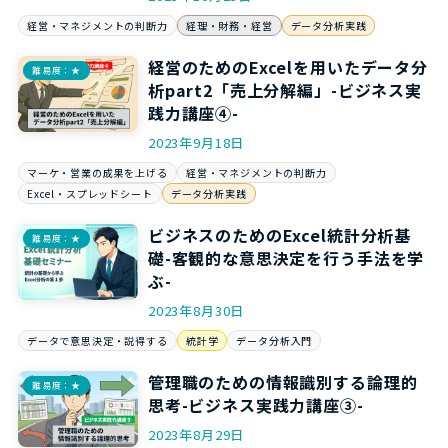
経営・マネジメントの判断力
経理・財務・経営
データ分析実践
経営のためのExcelを用いたデータ分
難易度：★
析part2「売上分解編」-ビジネス実
践力講座④-
2023年9月18日
マーケ・営業の成果を上げる
経営・マネジメントの判断力
Excel・スプレッドシート
データ分析実践
ビジネスのためのExcel統計分析基
難易度：★
礎-客観的な意思決定を行う手法を学
ぶ-
2023年8月30日
データで意思決定・説得する
統計学
データ分析入門
管理職のための情報識別する論理的
難易度：★
思考-ビジネス実践力講座③-
2023年8月29日