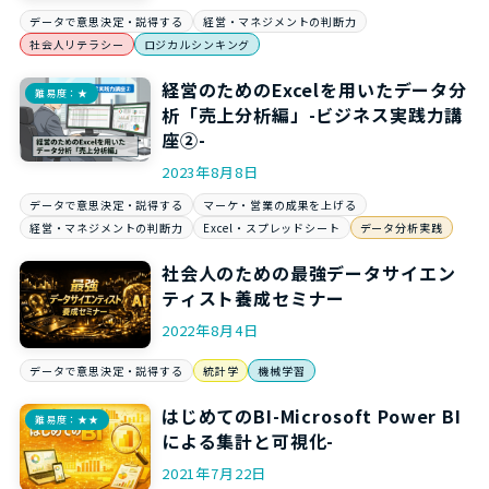
データで意思決定・説得する
経営・マネジメントの判断力
社会人リテラシー
ロジカルシンキング
経営のためのExcelを用いたデータ分
難易度：★
析「売上分析編」-ビジネス実践力講
座②-
2023年8月8日
データで意思決定・説得する
マーケ・営業の成果を上げる
経営・マネジメントの判断力
Excel・スプレッドシート
データ分析実践
社会人のための最強データサイエン
ティスト養成セミナー
2022年8月4日
データで意思決定・説得する
統計学
機械学習
はじめてのBI-Microsoft Power BI
難易度：★★
による集計と可視化-
2021年7月22日