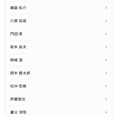
綱島 佑介
川原 祐哉
門田 実
坂本 昌夫
岡崎 凌
岡本 健太郎
松中 宏樹
伊藤智也
養父 淳悟