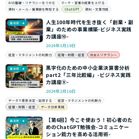
AIの基礎・リテラシーをつかむ
マーケ・営業の成果を上げる
資料・メール・議事録を時短する
ChatGPT
資料・文章作成
人生100年時代を生き抜く「創業・副
難易度：★
業」のための事業構築-ビジネス実践
力講座⑩-
2024年3月19日
経営・マネジメントの判断力
経理・財務・経営
社会人リテラシー
黒字化のための中小企業決算書分析
難易度：★
part2「三年比較編」-ビジネス実践
力講座⑨-
2024年2月16日
データで意思決定・説得する
経営・マネジメントの判断力
経理・財務・経営
データ分析実践
【第6回】今こそ使おう！初心者のた
難易度：★
めのChatGPT勉強会-コミュニケー
ション能力を高める活用術-