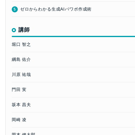
ゼロからわかる生成AIパワポ作成術
5
講師
堀口 智之
綱島 佑介
川原 祐哉
門田 実
坂本 昌夫
岡崎 凌
岡本 健太郎