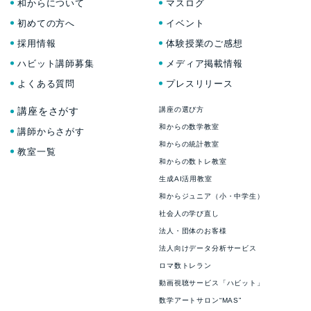
和からについて
マスログ
初めての方へ
イベント
採用情報
体験授業のご感想
ハビット講師募集
メディア掲載情報
よくある質問
プレスリリース
講座をさがす
講座の選び方
和からの数学教室
講師からさがす
和からの統計教室
教室一覧
和からの数トレ教室
生成AI活用教室
和からジュニア（小・中学生）
社会人の学び直し
法人・団体のお客様
法人向けデータ分析サービス
ロマ数トレラン
動画視聴サービス「ハビット」
数学アートサロン“MAS”