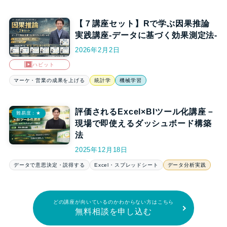
【７講座セット】Rで学ぶ因果推論
実践講座-データに基づく効果測定法-
2026年2月2日
ハビット
マーケ・営業の成果を上げる
統計学
機械学習
評価されるExcel×BIツール化講座－
難易度：★
現場で即使えるダッシュボード構築
法
2025年12月18日
データで意思決定・説得する
Excel・スプレッドシート
データ分析実践
どの講座が向いているのかわからない方はこちら
無料相談を申し込む