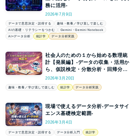
務に活用-
2026年7月9日
データで意思決定・説得する
趣味・教養／学び直しで楽しむ
AIの基礎・リテラシーをつかむ
Gemini・Gemini Notebook
AI×データ分析
統計学
データ分析実践
社会人のための１から始める数理統
計【発展編】-データの収集・活用か
ら、仮説検定・分散分析・回帰分析
の数理まで-
2026年3月20日
趣味・教養／学び直しで楽しむ
統計学
データ分析実践
現場で使えるデータ分析-データサイ
エンス基礎検定範囲-
2026年3月4日
データで意思決定・説得する
データ分析入門
統計学