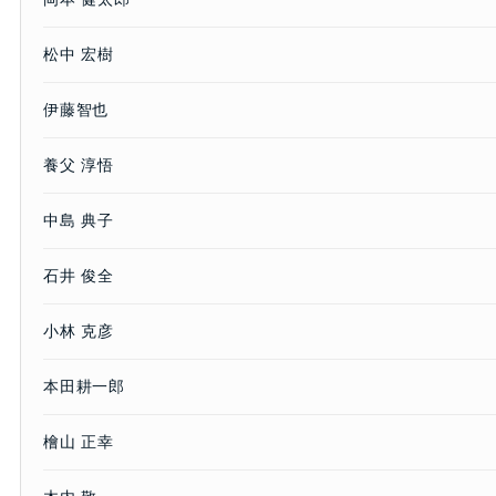
松中 宏樹
伊藤智也
養父 淳悟
中島 典子
石井 俊全
小林 克彦
本田耕一郎
檜山 正幸