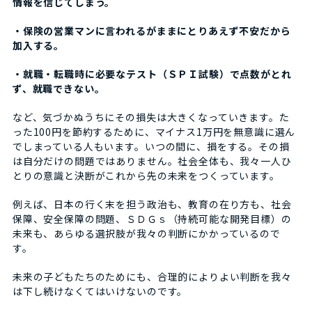
情報を信じてしまう。
・保険の営業マンに言われるがままにとりあえず不安だから
加入する。
・就職・転職時に必要なテスト（ＳＰＩ試験）で点数がとれ
ず、就職できない。
など、気づかぬうちにその損失は大きくなっていきます。た
った100円を節約するために、マイナス1万円を無意識に選ん
でしまっている人もいます。いつの間に、損をする。その損
は自分だけの問題ではありません。社会全体も、我々一人ひ
とりの意識と決断がこれから先の未来をつくっています。
例えば、日本の行く末を担う政治も、教育の在り方も、社会
保障、安全保障の問題、ＳＤＧｓ（持続可能な開発目標）の
未来も、あらゆる選択肢が我々の判断にかかっているので
す。
未来の子どもたちのためにも、合理的によりよい判断を我々
は下し続けなくてはいけないのです。