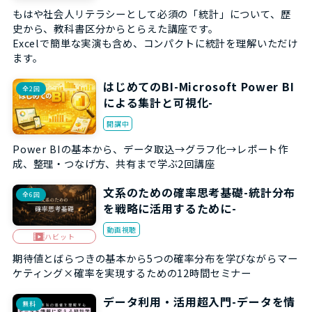
もはや社会人リテラシーとして必須の「統計」について、歴
史から、教科書区分からとらえた講座です。
Excelで簡単な実演も含め、コンパクトに統計を理解いただけ
ます。
はじめてのBI-Microsoft Power BI
全2回
による集計と可視化-
開講中
Power BIの基本から、データ取込→グラフ化→レポート作
成、整理・つなげ方、共有まで学ぶ2回講座
文系のための確率思考基礎-統計分布
全6回
を戦略に活用するために-
動画視聴
ハビット
期待値とばらつきの基本から5つの確率分布を学びながらマー
ケティング×確率を実現するための12時間セミナー
データ利用・活用超入門-データを情
無料