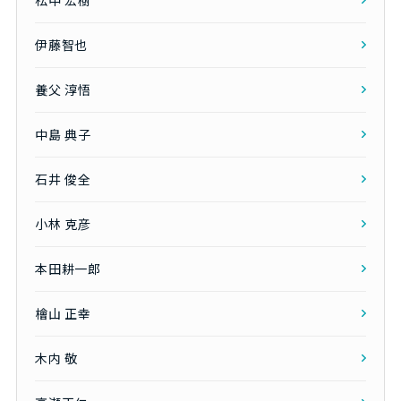
伊藤智也
養父 淳悟
中島 典子
石井 俊全
小林 克彦
本田耕一郎
檜山 正幸
木内 敬