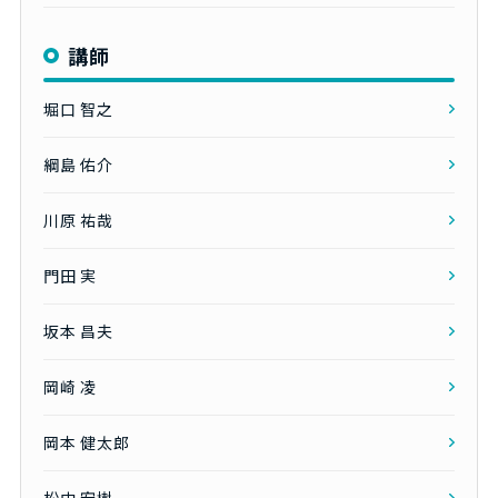
講師
堀口 智之
綱島 佑介
川原 祐哉
門田 実
坂本 昌夫
岡崎 凌
岡本 健太郎
松中 宏樹