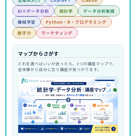
生成AI入門
ChatGPT
Claude
AI×データ分析
統計学
データ分析実践
機械学習
Python・R・プログラミング
数字力
マーケティング
マップからさがす
どれを選べばいいか迷ったら。3つの講座マップで、
全体像から自分に合う講座が見つかります。