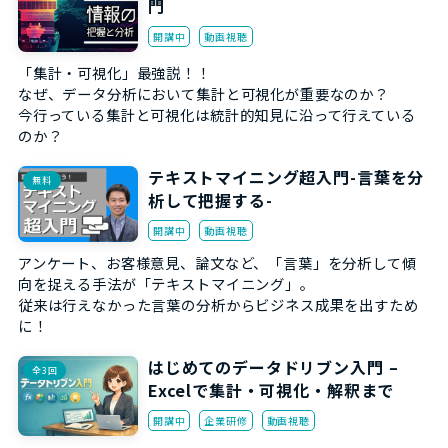
門
開講中
動画視聴
「集計・可視化」最強説！！
なぜ、データ分析において集計と可視化が重要なのか？
今行っている集計と可視化は統計的知見に沿って行えている
のか？
テキストマイニング超入門-言葉を分
無料
析して把握する-
開講中
動画視聴
アンケート、お客様意見、論文など、「言葉」を分析して傾
向を捉える手法が「テキストマイニング」。
従来は行えなかった言葉の分析からビジネス成果を出すため
に！
はじめてのデータドリブン入門 –
全3回
Excelで集計・可視化・解釈まで
開講中
企業研修
動画視聴