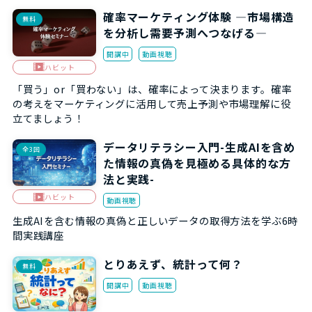
確率マーケティング体験 ―市場構造
無料
を分析し需要予測へつなげる―
開講中
動画視聴
ハビット
「買う」or「買わない」は、確率によって決まります。確率
の考えをマーケティングに活用して売上予測や市場理解に役
立てましょう！
データリテラシー入門-生成AIを含め
全3回
た情報の真偽を見極める具体的な方
法と実践-
ハビット
動画視聴
生成AIを含む情報の真偽と正しいデータの取得方法を学ぶ6時
間実践講座
とりあえず、統計って何？
無料
開講中
動画視聴