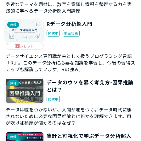
身近なテーマを題材に、数字を意識し情報を整理する力を実
践的に学べるデータ分析超入門講座
Rデータ分析超入門
無料
開講中
動画視聴
ハビット
データサイエンス専門職が主として扱うプログラミング言語
「R」。このデータ分析に必要な知識を学習し、今後の習得ス
テップも解説しています。Rの強み。
データのウソを暴く考え方-因果推論
無料
とは？-
開講中
データは嘘をつかないが、人間が嘘をつく。データ時代に騙
されないために必要な因果推論とは何かを理解できます。風
が吹けば桶屋が儲かるのはなぜ？
集計と可視化で学ぶデータ分析超入
無料