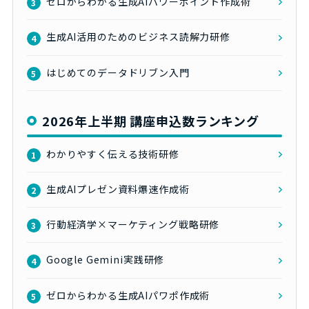
ゼロからわかる生成AIパワーポイント作成術
3
生成AI活用のためのビジネス読解力研修
4
はじめてのデータドリブン入門
5
2026年上半期 講座申込数ランキング
わかりやすく伝える技術研修
1
生成AIプレゼン資料爆速作成術
2
行動経済学×マーケティング戦略研修
3
Google Gemini実践研修
4
ゼロからわかる生成AIパワポ作成術
5