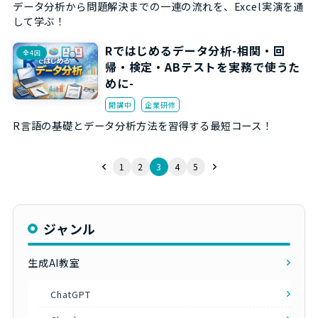
データ分析から問題解決までの一連の流れを、Excel実演を通
して学ぶ！
Rではじめるデータ分析-相関・回
全4回
帰・検定・ABテストを実務で使うた
めに-
開講中
企業研修
R言語の基礎とデータ分析方法を習得する最短コース！
1
2
3
4
5
ジャンル
生成AI教室
ChatGPT