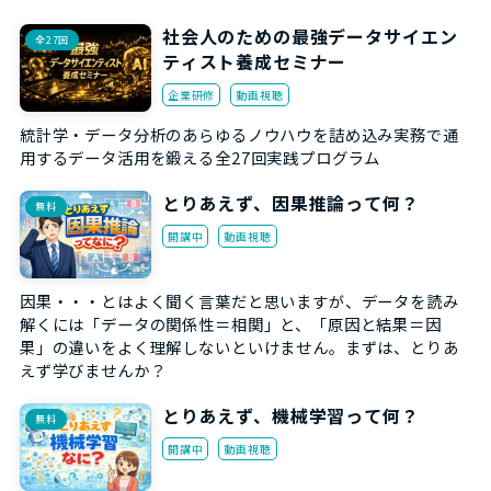
社会人のための最強データサイエン
全27回
ティスト養成セミナー
企業研修
動画視聴
統計学・データ分析のあらゆるノウハウを詰め込み実務で通
用するデータ活用を鍛える全27回実践プログラム
とりあえず、因果推論って何？
無料
開講中
動画視聴
因果・・・とはよく聞く言葉だと思いますが、データを読み
解くには「データの関係性＝相関」と、「原因と結果＝因
果」の違いをよく理解しないといけません。まずは、とりあ
えず学びませんか？
とりあえず、機械学習って何？
無料
開講中
動画視聴