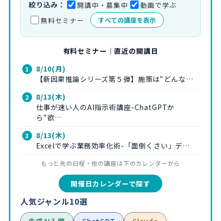
絞り込み：
開講中・募集中
動画で学ぶ
無料セミナー
すべての講座を表示
有料セミナー｜直近の開講日
8/10(月)
【新因果推論シリーズ第５弾】施策は“どんな…
8/13(木)
仕事が速い人のAI指示術講座-ChatGPTか
ら“欲…
8/13(木)
Excelで学ぶ業務効率化術-「面倒くさい」デ…
もっと先の日程・他の講座は下のカレンダーから
開催日カレンダーで探す
人気ジャンル10選