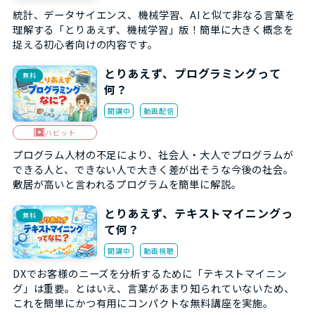
統計、データサイエンス、機械学習、AIと似て非なる言葉を
理解する「とりあえず、機械学習」版！簡単に大きく概念を
捉える初心者向けの内容です。
とりあえず、プログラミングって
無料
何？
開講中
動画配信
ハビット
プログラム人材の不足により、社会人・大人でプログラムが
できる人と、できない人で大きく差が出そうな今後の社会。
敷居が高いと言われるプログラムを簡単に解説。
とりあえず、テキストマイニングっ
無料
て何？
開講中
動画視聴
DXでお客様のニーズを分析するために「テキストマイニン
グ」は重要。とはいえ、言葉があまり知られていないため、
これを簡単にかつ有用にコンパクトな無料講座を実施。