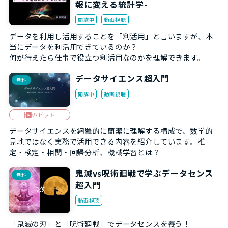
報に変える統計学-
開講中
動画視聴
データを利用し活用することを「利活用」と言いますが、本
当にデータを利活用できているのか？
何が行えたら仕事で役立つ利活用なのかを理解できます。
データサイエンス超入門
無料
開講中
動画視聴
ハビット
データサイエンスを網羅的に簡潔に理解する構成で、数学的
見地ではなく実務で活用できる内容を紹介しています。推
定・検定・相関・回帰分析、機械学習とは？
鬼滅vs呪術廻戦で学ぶデータセンス
無料
超入門
動画視聴
「鬼滅の刃」と「呪術廻戦」でデータセンスを養う！