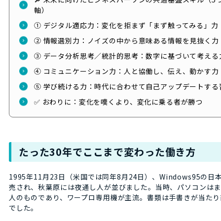
軸）
① デジタル適応力：変化を拒まず「まず触ってみる」力
② 情報選別力：ノイズの中から意味ある情報を見抜く力
③ データ分析思考／統計的思考：数字に基づいて考える
④ コミュニケーション力：人と協働し、伝え、動かす力
⑤ 学び続ける力：時代に合わせて自己アップデートする
✅ おわりに：変化を嘆くより、変化に乗る者が勝つ
たった30年でここまで変わった働き方
1995年11月23日（米国では同年8月24日）、Windows95の
売され、秋葉原には夜通し人が並びました。当時、パソコンは
人のものであり、ワープロ専用機が主流。書類は手書きが当たり
でした。