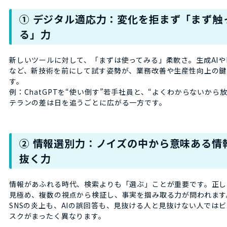
① デジタル適応力：変化を拒まず「まず触
る」力
新しいツールに対して、「まずは使ってみる」柔軟さ。生成AIや
など、新技術を前にして試す姿勢が、業務改善や生産性向上の鍵
す。
例：ChatGPTを“使い倒す”若手社員と、“よくわからないから
テランの差は日を追うごとに広がる一方です。
② 情報選別力：ノイズの中から意味ある情
抜く力
情報があふれる時代、検索よりも「選ぶ」ことが重要です。正し
見極め、複数の視点から検証し、事実を掴み取る力が問われます
SNSの炎上も、AIの誤回答も、見抜ける人と見抜けない人では
スクがまったく異なります。