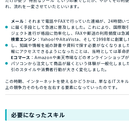
だけが使う“特別なツール”という印象でしたが、やがてその利
れ、流れを一変させていたといいます。
メール
：それまで電話やFAXで行っていた連絡が、24時間い
に届く手段として急速に普及しました。これにより、国際取
ジェクト進行が格段に効率化し、FAXや郵送の利用頻度は急
検索エンジン
：Yahoo!やAltaVista、そして1998年に創業
し、知識や情報を紙の辞書や資料で探す必要がなくなりまし
報にアクセスできるようになったことは、当時としては革命
Eコマース
：Amazonや楽天市場などのオンラインショップ
パソコンから注文して商品が届くという体験が一般化しまし
引のスタイルや消費者行動が大きく変化しました。
この時期、インターネットを使えるかどうかは、単なるITスキ
上の競争力そのものを左右する要素になっていったのです。
必要になったスキル