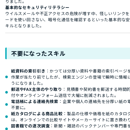
りました。
基本的なセキュリティリテラシー
ウイルスメールや不正アクセスの危険が増す中、怪しいリンクを
ードを使い回さない、暗号化通信を確認するといった基本的な
キルとなりました。
不要になったスキル
紙資料の索引引き
：かつては分厚い資料や書籍の索引ページ
作業が当たり前でしたが、検索エンジンの登場で瞬時に情報
うになりました。
郵送やFAX主体のやり取り
：見積書や契約書を郵送する時間
付やオンラインフォーム送信で大幅に削減されました。
電話帳による連絡先検索
：企業や個人の連絡先を分厚い紙の
不要に。
紙カタログによる商品比較
：製品の仕様や価格を紙のカタロ
は、オンラインでの比較サイトやメーカーサイトに置き換わ
図書館での逐次調査
：新聞・雑誌のバックナンバーや専門書