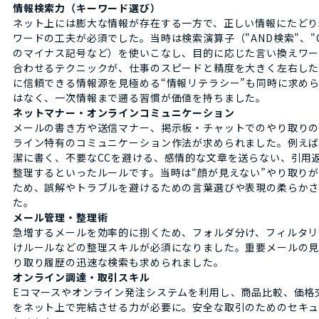
情報検索力（キーワード選び）
ネット上には膨大な情報が存在する一方で、正しい情報にたどり
ワードの工夫が必須でした。当時は検索演算子（"AND検索"、"
のマイナス記号など）を使いこなし、目的に応じた言い換えワ
合わせるテクニックが、仕事のスピードと精度を大きく左右した
に信頼できる情報源を見極める“情報リテラシー”も同時に求め
はなく、一次情報まで遡る習慣が価値を持ちました。
ネットマナー・オンラインコミュニケーション
メールの書き方や送信マナー、掲示板・チャットでのやり取りの
ライン特有のコミュニケーション作法が求められました。例え
潔に書く、不要なCCを避ける、感情的な文章を送らない、引用
整理するといったルールです。当時は“顔が見えない”やり取り
ため、誤解やトラブルを避けるための言葉選びや表現の柔らか
た。
メール管理・整理術
急増するメールを効率的に捌くため、フォルダ分け、フィルタリ
けルールなどの整理スキルが必須になりました。重要メールの
り取り履歴の迅速な検索も求められました。
オンライン調達・取引スキル
Eコマースやオンライン発注システムを利用し、商品比較、価格
をネット上で完結させる力が必要に。安全な取引のためのセキュ