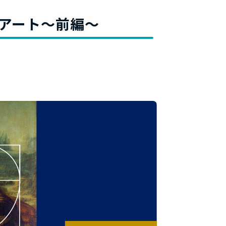
料
率のアート～前編～