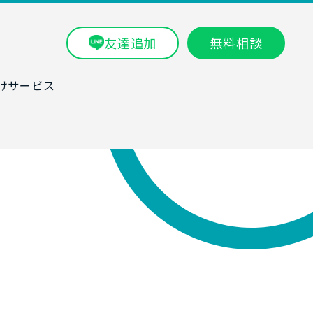
友達追加
無料相談
けサービス
ラム一覧
タ分析研修
ブン・数字力研
ービス
ータ分析サービ
研修実績