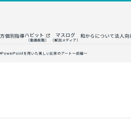
ハビット
マスログ
方
個別指導
和からについて
法人向
（動画視聴）
（解説メディア）
ー
生成AI教室
研修プログ
PowerPointを用いた美しい比率のアート～前編～
ップ
大人の統計教室
生成AI研修
ップ
数トレ教室
統計・デー
ップ
大人の数学教室
データドリ
修
プ
和からジュニア
（小・中学生）
AI顧問サ
法人向けデ
ス
導入事例・