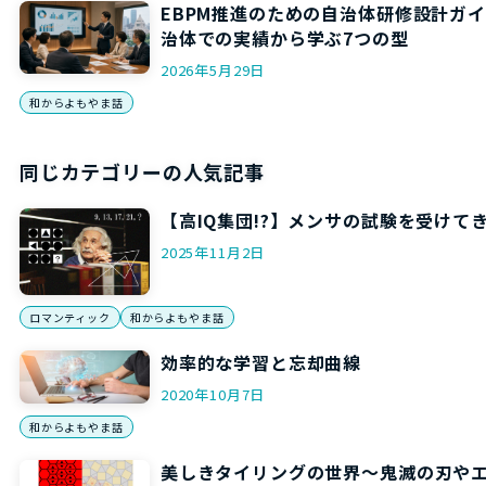
EBPM推進のための自治体研修設計ガ
治体での実績から学ぶ7つの型
2026年5月29日
和からよもやま話
同じカテゴリーの人気記事
【高IQ集団!?】メンサの試験を受けて
2025年11月2日
ロマンティック
和からよもやま話
効率的な学習と忘却曲線
2020年10月7日
和からよもやま話
美しきタイリングの世界～鬼滅の刃や