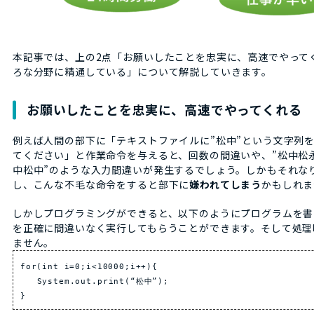
本記事では、上の2点「お願いしたことを忠実に、高速でやって
ろな分野に精通している」について解説していきます。
お願いしたことを忠実に、高速でやってくれる
例えば人間の部下に「テキストファイルに”松中”という文字列を1
てください」と作業命令を与えると、回数の間違いや、”松中松永
中松中”のような入力間違いが発生するでしょう。しかもそれな
し、こんな不毛な命令をすると部下に
嫌われてしまう
かもしれま
しかしプログラミングができると、以下のようにプログラムを書
を正確に間違いなく実行してもらうことができます。そして処理
ません。
for(int i=0;i<10000;i++){
System.out.print(“松中”);
}