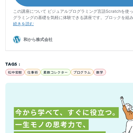
TAGS :
松中宏樹
仕事術
素数コレクター
プログラム
数学