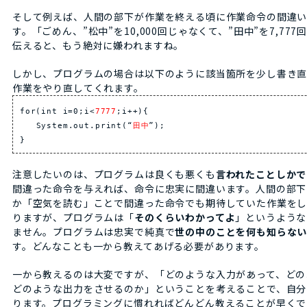
そして例えば、人間の部下が作業を終える頃に作業命令の間違
す。「ごめん、”松中”を10,000回じゃなくて、”田中”を7,77
伝えると、もう絶対に嫌われますね。
しかし、プログラムの場合は以下のように該当箇所を少し書き直
作業をやり直してくれます。
for(int i=0;i<
7777
;i++){
System.out.print(“
田中
”);
}
注意したいのは、プログラムは良くも悪くも
言われたことしかで
間違った命令を与えれば、命令に忠実に間違います。人間の部下
か「空気を読む」ことで間違った命令でも期待していた作業を
りますが、プログラムは「
そのくらいわかってよ
」というような
ません。プログラムは忠実で純真で
世の中のことを何も知らな
す。どんなことも一から教えてあげる必要があります。
一から教えるのは大変ですが、「どのような入力があって、どの
どのような出力をさせるのか」ということを考えることで、自分
ります。プログラミングに慣れればどんどん教えることが早くで