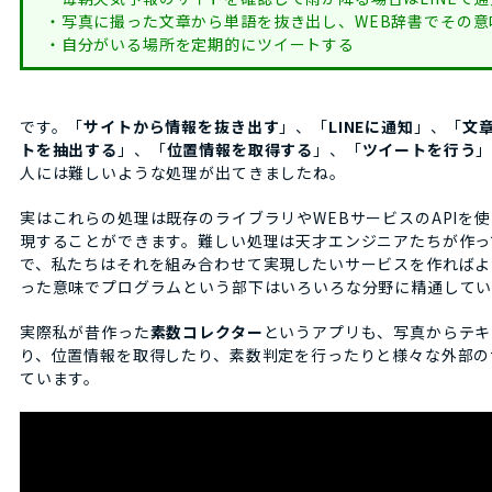
・写真に撮った文章から単語を抜き出し、WEB辞書でその意
・自分がいる場所を定期的にツイートする
です。「
サイトから情報を抜き出す
」、「
LINEに通知
」、「
文
トを抽出する
」、「
位置情報を取得する
」、「
ツイートを行う
人には難しいような処理が出てきましたね。
実はこれらの処理は既存のライブラリやWEBサービスのAPIを
現することができます。難しい処理は天才エンジニアたちが作っ
で、私たちはそれを組み合わせて実現したいサービスを作ればよ
った意味でプログラムという部下はいろいろな分野に精通してい
実際私が昔作った
素数コレクター
というアプリも、写真からテキ
り、位置情報を取得したり、素数判定を行ったりと様々な外部の
ています。