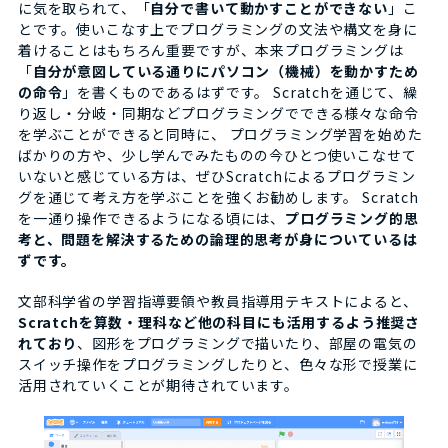
に気を取られて、「
自分で書いて動かすことができない
」こ
とです。使いこなす上でプログラミングの文法や構文を身に
着けることはもちろん重要ですが、本来プログラミングは
「
自分が意図している通りにパソコン（機械）を動かすため
の命令
」を書くものであるはずです。 Scratchを通じて、繰
り返し・分岐・同期などプログラミングでできる様々な命令
を学ぶことができると同時に、 プログラミング学習を始めた
ばかりの方や、少し学んでみたものの今ひとつ使いこなせて
いないと感じている方は、ぜひScratchによるプログラミン
グを通じて考え方を学ぶことを強くお勧めします。 Scratch
を一通り操作できるようになる頃には、
プログラミング的思
考と、問題を解決するための論理的思考が身についているは
ずです。
文部科学省の学習指導要領や教員指導用テキストによると、
Scratchを算数・理科など他の科目にも活用するよう推奨さ
れており
、図形をプログラミングで描いたり、部屋の電気の
スイッチ操作をプログラミングしたりと、色々な形で授業に
活用されていくことが期待されています。