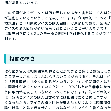
関があると言います。
この相関があるデータとは何を表しているかと言えば、それは2
が連動しているということを表しています。今回の例でいうと「
均気温
」と「
川原のアイスの購入回数
」は連動しており、気温が
アイスの購入回数が多い傾向にあるということがいえそうです。
に散布図を使うと2つのデータの関連性を可視化することができ
利です。
相関の怖さ
散布図を使えば相関関係を見ることができると先ほどお話しし
ここで一つ注意しなければならないことがあります。それは「
相
と「
因果関係
」は全くの別物だということです。相関関係とは2
に関連性があるといっているだけで、
「○○したから●●になっ
う因果関係を表していないということになります。先ほどの例で
ば、気温とアイスの購入回数の間には相関はあると言えますが、
くなったから、アイスの購入回数が増えたというように
因果関係
論付けることはできません
。これはなぜでしょうか？暑くなった