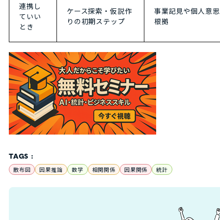
連携し
ケース探索・仮説作
事業記見や個人意思
ていい
りの初期ステップ
根拠
とき
TAGS :
散布図
因果推論
数学
相関関係
因果関係
統計