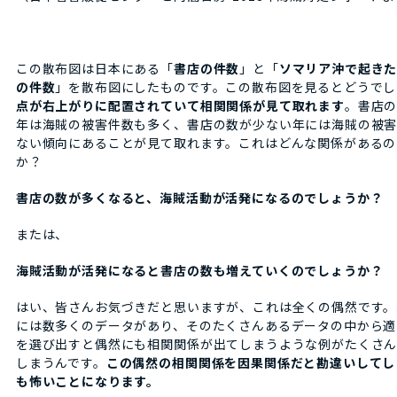
この散布図は日本にある「
書店の件数
」と「
ソマリア沖で起き
の件数
」を散布図にしたものです。この散布図を見るとどうでし
点が右上がりに配置されていて相関関係が見て取れます
。書店
年は海賊の被害件数も多く、書店の数が少ない年には海賊の被
ない傾向にあることが見て取れます。これはどんな関係があるの
か？
書店の数が多くなると、海賊活動が活発になるのでしょうか？
または、
海賊活動が活発になると書店の数も増えていくのでしょうか？
はい、皆さんお気づきだと思いますが、これは全くの偶然です。
には数多くのデータがあり、そのたくさんあるデータの中から適
を選び出すと偶然にも相関関係が出てしまうような例がたくさ
しまうんです。
この偶然の相関関係を因果関係だと勘違いしてし
も怖いことになります。