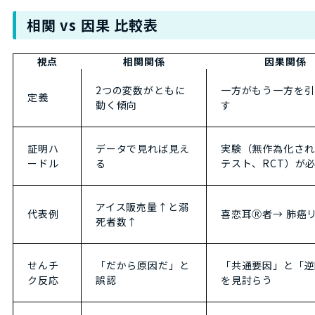
相関 vs 因果 比較表
視点
相関関係
因果関係
2つの変数がともに
一方がもう一方を引
定義
動く傾向
す
証明ハ
データで見れば見え
実験（無作為化され
ードル
る
テスト、RCT）が
アイス販売量↑と溺
代表例
喜恋耳Ⓡ者→ 肺癌
死者数↑
せんチ
「だから原因だ」と
「共通要因」と「逆
ク反応
誤認
を見討らう