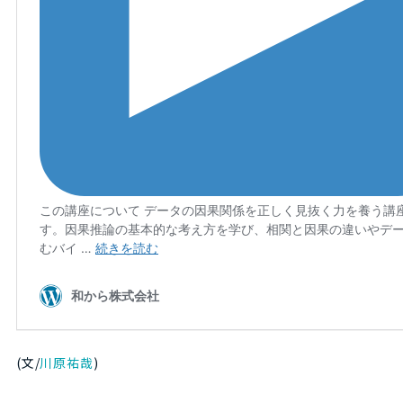
(文/
川原祐哉
)