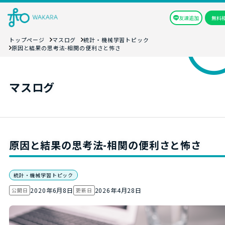
友達追加
無料
トップページ
マスログ
統計・機械学習トピック
原因と結果の思考法-相関の便利さと怖さ
マスログ
原因と結果の思考法-相関の便利さと怖さ
統計・機械学習トピック
2020年6月8日
2026年4月28日
公開日
更新日