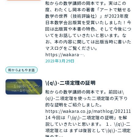
和からの数学講師の岡本です。実はこの
度、わたくし岡本の著書「アートで魅せる
数学の世界（技術評論社）」が2023年度
日本数学会出版賞を受賞いたしました！今
回は出版賞や本書の特色、そして今後につ
いてをお話していきたいと思います。な
お、本の内容に関しては出版当時に書いた
マスログをご覧ください。
https://wakara….
2023年3月29日
和からよもやま話
\(q\)-二項定理の証明
和からの数学講師の岡本です。前回は\
(q\)-二項定理を使った二項定理の天下り
的な証明をご紹介しました。
https://wakara.co.jp/mathlog/202111
14 今回は「\(q\)-二項定理の証明」を解
説していきたいと思います。 １．\(q\)-二
項定理とは まずは復習として\(q\)-二項定
理の主…