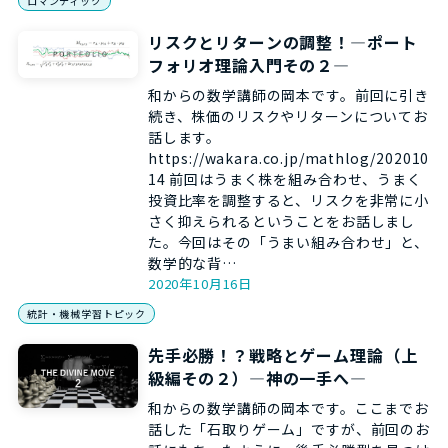
ロマンティック
リスクとリターンの調整！―ポート
フォリオ理論入門その２―
和からの数学講師の岡本です。前回に引き
続き、株価のリスクやリターンについてお
話します。
https://wakara.co.jp/mathlog/202010
14 前回はうまく株を組み合わせ、うまく
投資比率を調整すると、リスクを非常に小
さく抑えられるということをお話しまし
た。今回はその「うまい組み合わせ」と、
数学的な背…
2020年10月16日
統計・機械学習トピック
先手必勝！？戦略とゲーム理論（上
級編その２）―神の一手へ―
和からの数学講師の岡本です。ここまでお
話した「石取りゲーム」ですが、前回のお