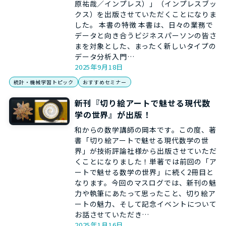
原祐哉／インプレス）」（インプレスブッ
クス）を出版させていただくことになりま
した。 本書の特徴 本書は、日々の業務で
データと向き合うビジネスパーソンの皆さ
まを対象とした、まったく新しいタイプの
データ分析入門…
2025年9月18日
統計・機械学習トピック
おすすめセミナー
新刊『切り絵アートで魅せる現代数
学の世界』が出版！
和からの数学講師の岡本です。この度、著
書「切り絵アートで魅せる現代数学の世
界」が技術評論社様から出版させていただ
くことになりました！単著では前回の「ア
ートで魅せる数学の世界」に続く2冊目と
なります。今回のマスログでは、新刊の魅
力や執筆にあたって思ったこと、切り絵ア
ートの魅力、そして記念イベントについて
お話させていただき…
2025年1月16日