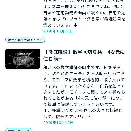
ある方は、この1ヶ月に終わらせてきもち
よく新年を迎えたいところですね。 外出
自粛や在宅勤務の傾向が続く中、自宅で勉
強できるプログラミング言語が最近注目を
集めています。中…
2020年12月11日
統計・機械学習トピック
【徹底解説】数学×切り絵―4次元に
住む龍―
和からの数学講師の岡本です。何を隠そ
う、切り絵のアーティスト活動を行ってお
り、モチーフに数学を積極的に取り入れて
います。これまでたくさんに作品を創って
きましたが、モチーフに関してよく尋ねら
れることがある「4次元に住む龍」につい
て簡単に解説していこうと思います。
１．多重切り絵 この作品の大きな特徴と
して、複数のアクリル…
2020年10月18日