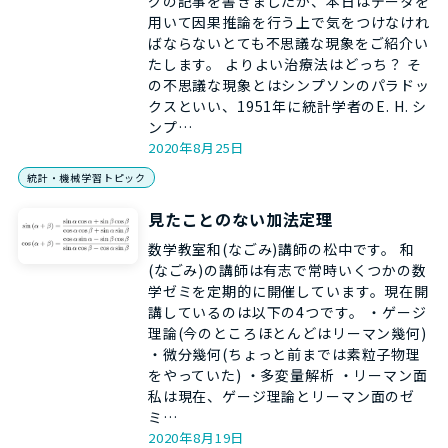
グの記事を書きましたが、本日はデータを
用いて因果推論を行う上で気をつけなけれ
ばならないとても不思議な現象をご紹介い
たします。 よりよい治療法はどっち？ そ
の不思議な現象とはシンプソンのパラドッ
クスといい、1951年に統計学者のE. H. シ
ンプ…
2020年8月25日
統計・機械学習トピック
見たことのない加法定理
数学教室和(なごみ)講師の松中です。 和
(なごみ)の講師は有志で常時いくつかの数
学ゼミを定期的に開催しています。現在開
講しているのは以下の4つです。 ・ゲージ
理論(今のところほとんどはリーマン幾何)
・微分幾何(ちょっと前までは素粒子物理
をやっていた) ・多変量解析 ・リーマン面
私は現在、ゲージ理論とリーマン面のゼ
ミ…
2020年8月19日