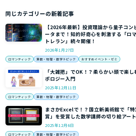
同じカテゴリーの新着記事
【2026年最新】投資理論から量子コン
ータまで！知的好奇心を刺激する「ロ
トレラン」続々開催！
2026年1月27日
ロマンティック
算数・物理・数学トピック
おすすめイベント・ゼミ
「大雑把」でOK！？柔らかい頭で楽し
ポロジー入門
2025年12月11日
ロマンティック
算数・物理・数学トピック
まさかExcelで！？国立新美術館で「特
賞」を受賞した数学講師の切り絵アー
2025年12月6日
ロマンティック
算数・物理・数学トピック