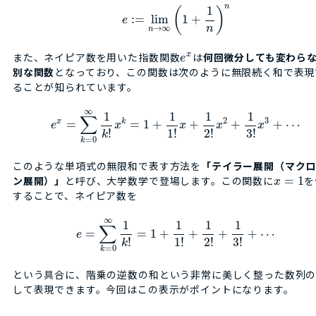
n
1
(
)
:
=
lim
1
+
e
n
→
∞
n
また、ネイピア数を用いた指数関数
は
何回微分しても変わら
x
e
別な関数
となっており、この関数は次のように無限続く和で表現
ることが知られています。
∞
1
1
1
1
∑
2
3
x
k
=
=
1
+
+
+
+
⋯
e
x
x
x
x
!
1
!
2
!
3
!
k
=
0
k
このような単項式の無限和で表す方法を
「テイラー展開（マク
ン展開）」
と呼び、大学数学で登場します。この関数に
=
1
を
x
することで、ネイピア数を
∞
1
1
1
1
∑
=
=
1
+
+
+
+
⋯
e
!
1
!
2
!
3
!
k
=
0
k
という具合に、階乗の逆数の和という非常に美しく整った数列
して表現できます。今回はこの表示がポイントになります。