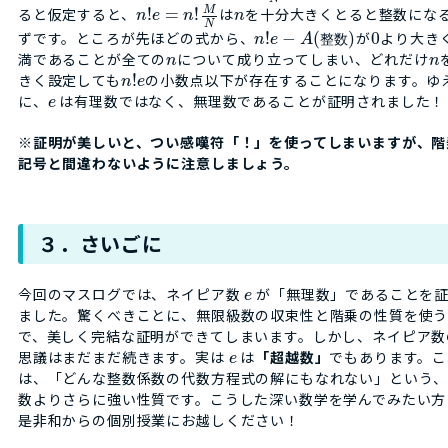
M
ると仮定すると、
!
=
!
は
を十分大きくとると整数にな
n
e
n
n
N
ずです。ところが先ほどの式から、
!
−
(
)
が
0
より大き
n
e
A
整
数
満であることが全ての
について成り立ってしまい、どれだけ
n
n
きく設定しても
!
の小数点以下が存在することになります。ゆ
n
e
に、
は有理数ではなく、無理数であることが証明されました！
e
※証明が美しいと、つい感嘆符「！」を使ってしまいますが、階
記号と間違わないように注意しましょう。
３．さいごに
今回のマスログでは、ネイピア数
が「無理数」であることを
e
ました。驚くべきことに、無限級数の収束性と階乗の性質を使
で、美しく完結な証明ができてしまいます。しかし、ネイピア数
思議はまだまだ続きます。実は
は
「超越数」
でもあります。こ
e
は、「どんな整数係数の代数方程式の解にもなれない」という
数よりさらに強い性質です。こうした深い数学を学んでみたい方
是非和からの個別授業にお越しください！