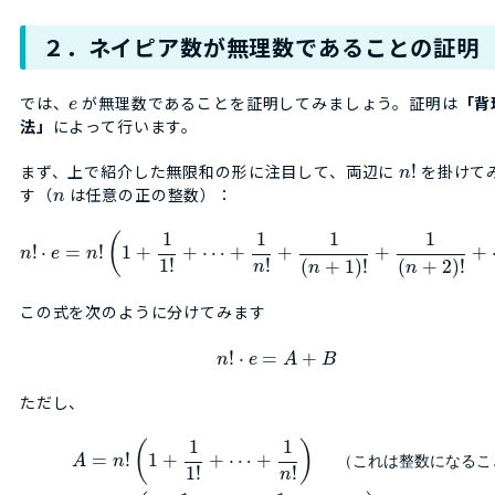
２．ネイピア数が無理数であることの証明
では、
が無理数であることを証明してみましょう。証明は
「背
e
法」
によって行います。
まず、上で紹介した無限和の形に注目して、両辺に
!
を掛けて
n
す（
は任意の正の整数）：
n
1
1
1
1
(
!
⋅
=
!
1
+
+
⋯
+
+
+
+
n
e
n
1
!
!
(
+
1
)
!
(
+
2
)
!
n
n
n
この式を次のように分けてみます
!
⋅
=
+
n
e
A
B
ただし、
1
1
(
)
=
!
1
+
+
⋯
+
A
n
（
こ
れ
は
整
数
に
な
る
こ
1
!
!
n