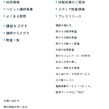
採用情報
体験授業のご感想
ハビット講師募集
メディア掲載情報
よくある質問
プレスリリース
講座をさがす
講座の選び方
和からの数学教室
講師からさがす
和からの統計教室
教室一覧
和からの数トレ教室
生成AI活用教室
和からジュニア（小・中学生）
社会人の学び直し
法人・団体のお客様
法人向けデータ分析サービス
ロマ数トレラン
動画視聴サービス「ハビット」
数学アートサロン“MAS”
お問い合わせ
無料相談お申し込み