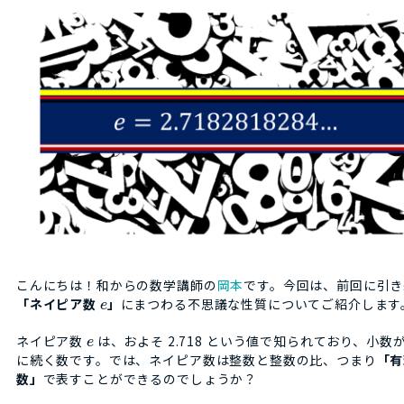
こんにちは！和からの数学講師の
岡本
です。今回は、前回に引き
「ネイピア数
」
にまつわる不思議な性質についてご紹介します
e
ネイピア数
は、およそ 2.718 という値で知られており、小数
e
に続く数です。では、ネイピア数は整数と整数の比、つまり
「有
数」
で表すことができるのでしょうか？