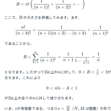
1
1
(
)
=
!
+
+
⋯
B
n
(
+
1
)
!
(
+
2
)
!
n
n
ここで、
の大きさを評価してみます。まず、
B
!
1
1
n
=
<
(
+
)
!
(
+
1
)
(
+
2
)
⋯
(
+
)
(
+
1
)
k
n
k
n
n
n
k
n
であることから、
∞
1
1
1
1
∑
<
=
=
B
+
1
1
(
+
1
)
n
n
k
1
−
n
=
1
k
+
1
n
1
となります。したがって
2
以上の
に対して、
0
<
<
<
1
n
B
n
立ちます。これにより
0
<
!
−
<
1
n
e
A
が
2
以上の全ての
に対して成り立ちます。
n
M
いま、
が有理数である、つまり
=
（
,
は整数）の形
e
e
N
M
N