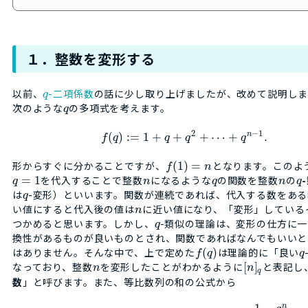
１．整数を変形する
以前、
-二項係数
の話に少し取り上げましたが、改めて説明しま
q
次のような
の多項式を考えます。
q
2
−
1
n
(
)
:
=
1
+
+
+
⋯
+
.
f
q
q
q
q
形からすぐに分かることですが、
(
1
)
=
となります。このよ
f
n
=
1
を代入することで整数
になるような
の関数を整数
の
q
n
q
n
q
は
-変形）といいます。関数が連続であれば、代入する数をある
q
い値にすると代入後の値は
に近い値になり、「変形」している
n
つかめると思います。しかし、
-類似の理論は、変形の仕方に
q
換性があるものが良いものとされ、関数であればなんでもいいと
はありません。そんな中で、上で定めた
(
)
は理論的に「良い
f
q
q
なっており、整数
を変形したことがわかるように
[
]
と表記し
n
n
q
数
」と呼びます。また、等比数列の和の公式から
n