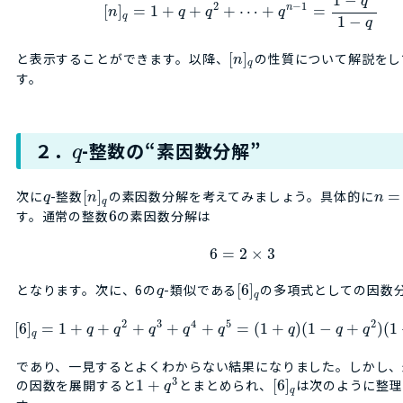
1
−
q
2
−
1
n
[
]
=
1
+
+
+
⋯
+
=
n
q
q
q
q
1
−
q
と表示することができます。以降、
[
]
の性質について解説をし
n
q
す。
２．
-整数の“素因数分解”
q
次に
-整数
[
]
の素因数分解を考えてみましょう。具体的に
=
q
n
n
q
す。通常の整数
6
の素因数分解は
6
=
2
×
3
となります。次に、6の
-類似である
[
6
]
の多項式としての因数
q
q
2
3
4
5
2
[
6
]
=
1
+
+
+
+
+
=
(
1
+
)
(
1
−
+
)
(
1
q
q
q
q
q
q
q
q
q
であり、一見するとよくわからない結果になりました。しかし、
3
の因数を展開すると
1
+
とまとめられ、
[
6
]
は次のように整理
q
q