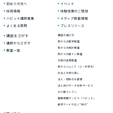
初めての方へ
イベント
採用情報
体験授業のご感想
ハビット講師募集
メディア掲載情報
よくある質問
プレスリリース
講座をさがす
講座の選び方
和からの数学教室
講師からさがす
和からの統計教室
教室一覧
和からの数トレ教室
生成AI活用教室
和からジュニア（小・中学生）
社会人の学び直し
法人・団体のお客様
法人向けデータ分析サービス
ロマ数トレラン
動画視聴サービス「ハビット」
数学アートサロン“MAS”