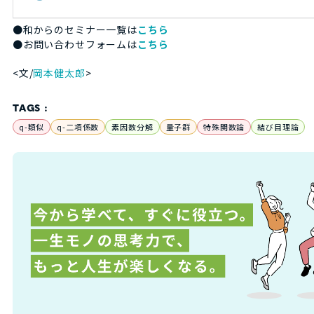
●和からのセミナー一覧は
こちら
●お問い合わせフォームは
こちら
<文/
岡本健太郎
>
TAGS :
q-類似
q-二項係数
素因数分解
量子群
特殊関数論
結び目理論