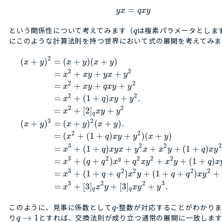
=
y
x
q
x
y
という関係性について考えてみます（
は複素パラメータとしま
q
にこのような計算法則を持つ世界において式の展開を考えてみま
2
(
+
)
=
(
+
)
(
+
)
x
y
x
y
x
y
2
2
=
+
+
+
x
x
y
y
x
y
2
2
=
+
+
+
x
x
y
q
x
y
y
2
2
=
+
(
1
+
)
+
.
x
q
x
y
y
2
2
=
+
[
2
]
+
x
x
y
y
q
3
2
(
+
)
=
(
+
)
(
+
)
.
x
y
x
y
x
y
2
2
=
(
+
(
1
+
)
+
)
(
+
)
x
q
x
y
y
x
y
3
2
2
2
=
+
(
1
+
)
+
+
+
(
1
+
)
x
q
x
y
x
y
x
x
y
q
x
y
3
2
2
2
2
y
=
+
(
+
)
+
+
+
(
1
+
)
x
q
q
x
q
x
y
x
y
q
x
3
2
2
2
2
=
+
(
1
+
+
)
+
(
1
+
+
)
+
x
q
q
x
y
q
q
x
y
3
2
2
3
=
+
[
3
]
+
[
3
]
+
.
x
x
y
x
y
y
q
q
このように、見事に係数として
-整数が対応することがわかり
q
り
→
1
とすれば、交換法則が成り立つ通常の展開に一致しま
q