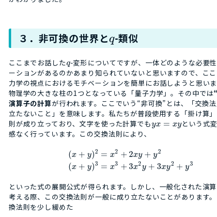
３．非可換の世界と
-類似
q
ここまでお話した
-変形についてですが、一体どのような必要
q
ーションがあるのかあまり知られていないと思いますので、ここ
力学の視点におけるモチベーションを簡単にお話しようと思いま
物理学の大きな柱の1つとなっている「量子力学」。その中では
演算子の計算
が行われます。ここでいう“非可換”とは、「交換
立たないこと」を意味します。私たちが普段使用する「掛け算」
則が成り立っており、文字を使った計算でも
=
という式
y
x
x
y
感なく行っています。この交換法則により、
2
2
2
(
+
)
=
+
2
+
x
y
x
x
y
y
3
3
2
2
3
(
+
)
=
+
3
+
3
+
x
y
x
x
y
x
y
y
といった式の展開公式が得られます。しかし、一般化された演算
考える際、この交換法則が一般に成り立たないことがあります。
換法則を少し緩めた