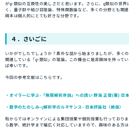
が
-類似の互換性の美しさだと思います。さらに、
類似の世界
q
q
く、量子群や結び目理論、特殊関数論など、多くの分野とも関連
岡本は個人的にとても好きな分野です。
４．さいごに
いかがでしたでしょうか？素朴な話から始まりましたが、多く
関連している「
-類似」の理論。この機会に是非興味を持って
q
ば幸いです。
今回の参考文献はこちらです。
・オイラーに学ぶ-「無限解析序説」への誘い 野海 正俊(著) 日
・数学のたのしみ-
解析学のルネサンス- 日本評論社（絶版）
q
和からではオンラインによる集団授業や個別授業も行っておりま
ら数学、統計学まで幅広く対応していますので、興味のある方は