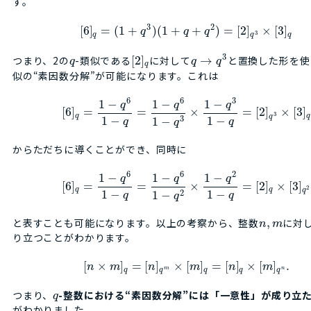
す。
3
2
[
6
]
=
(
1
+
)
(
1
+
+
)
=
[
2
]
×
[
3
]
q
q
q
3
q
q
q
3
つまり、2の
-類似である
[
2
]
に対して
→
と置換した形を使
q
q
q
q
似の“素因数分解”が可能になります。これは
6
6
3
1
−
1
−
1
−
q
q
q
[
6
]
=
=
×
=
[
2
]
×
[
3
]
3
q
q
q
1
−
1
−
3
1
−
q
q
q
からただちに導くことができ、同時に
6
6
2
1
−
1
−
1
−
q
q
q
[
6
]
=
=
×
=
[
2
]
×
[
3
]
2
q
q
q
1
−
1
−
2
1
−
q
q
q
と表すことも可能になります。以上の考察から、整数
,
に対
n
m
り立つことがわかります。
[
×
]
=
[
]
×
[
]
=
[
]
×
[
]
.
n
m
n
m
n
m
m
n
q
q
q
q
q
つまり、
-整数における“素因数分解”には「一意性」が成り立
q
がわかりました。