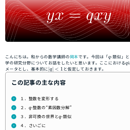
こんにちは。和からの数学講師の
岡本
です。今回は「
-類似」
q
学の研究分野についてお話をしたいと思います。ここにおける
q
メータとし、基本的に
|
|
<
1
と仮定しておきます。
q
この記事の主な内容
１．整数を変形する
２．
-整数の“素因数分解”
q
３．非可換の世界と
-類似
q
４．さいごに