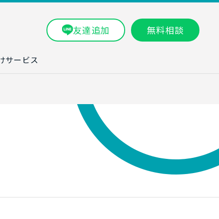
友達追加
無料相談
けサービス
ラム一覧
タ分析研修
ブン・数字力研
ービス
ータ分析サービ
研修実績