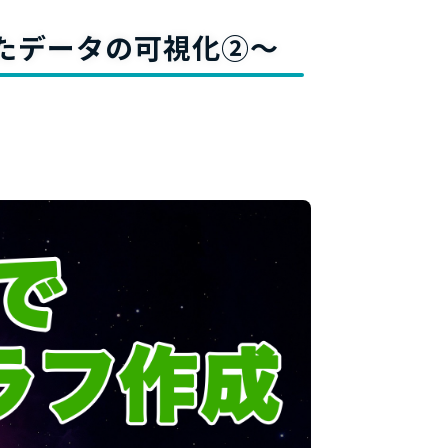
料
いたデータの可視化➁～