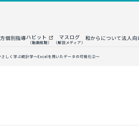
ハビット
マスログ
方
個別指導
和からについて
法人向
（動画視聴）
（解説メディア）
ー
生成AI教室
研修プログ
やさしく学ぶ統計学～Excelを用いたデータの可視化➁～
ップ
大人の統計教室
生成AI研修
ップ
数トレ教室
統計・デー
ップ
大人の数学教室
データドリ
修
プ
和からジュニア
（小・中学生）
AI顧問サ
法人向けデ
ス
導入事例・