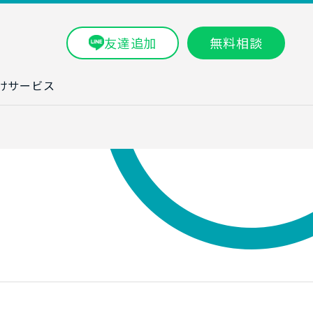
友達追加
無料相談
けサービス
ラム一覧
タ分析研修
ブン・数字力研
ービス
ータ分析サービ
研修実績