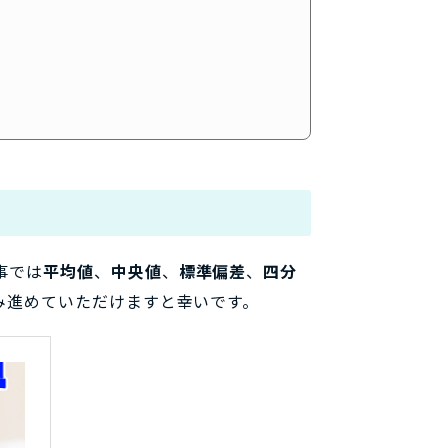
事では
平均値
、
中央値
、
標準偏差
、
四分
み進めていただけますと幸いです。