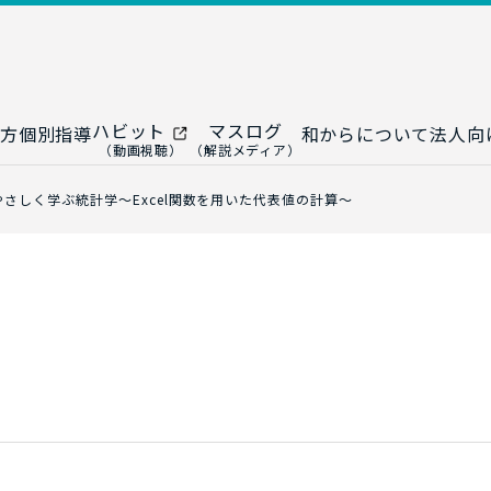
ハビット
マスログ
方
個別指導
和からについて
法人向
（動画視聴）
（解説メディア）
ー
生成AI教室
研修プログ
やさしく学ぶ統計学～Excel関数を用いた代表値の計算～
ップ
大人の統計教室
生成AI研修
ップ
数トレ教室
統計・デー
ップ
大人の数学教室
データドリ
修
プ
和からジュニア
（小・中学生）
AI顧問サ
法人向けデ
ス
導入事例・