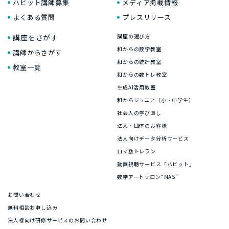
ハビット講師募集
メディア掲載情報
よくある質問
プレスリリース
講座をさがす
講座の選び方
和からの数学教室
講師からさがす
和からの統計教室
教室一覧
和からの数トレ教室
生成AI活用教室
和からジュニア（小・中学生）
社会人の学び直し
法人・団体のお客様
法人向けデータ分析サービス
ロマ数トレラン
動画視聴サービス「ハビット」
数学アートサロン“MAS”
お問い合わせ
無料相談お申し込み
法人様向け研修サービスのお問い合わせ