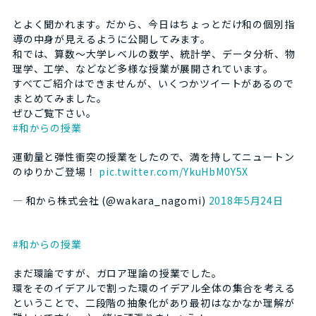
とよく聞かれます。だから、今日はちょっとだけ和の個別指
導の中身が見えるように公開してみます。
和では、算数～大学レベルの数学、統計学、データ分析、物
理学、工学、などなど多様な授業が展開されています。
すべてご紹介はできませんが、いくつかツイートがあるので
まとめてみました。
ぜひご覧下さい。
#和からの授業
運動量と弾性衝突の授業をしたので、満を持してニュートン
のゆりかご登場！
pic.twitter.com/YkuHbM0Y5X
— 和から株式会社 (@wakara_nagomi)
2018年5月24日
#和からの授業
まだ環論ですが、ガロア理論の授業でした。
環をそのイデアルで割った環のイデアル全体の集合を考える
ということで、二段階の抽象化があり最初はなかなか理解が