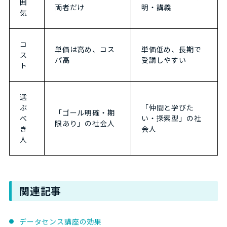
囲
両者だけ
明・講義
気
コ
単価は高め、コス
単価低め、長期で
ス
パ高
受講しやすい
ト
選
ぶ
「仲間と学びた
「ゴール明確・期
べ
い・探索型」の社
限あり」の社会人
き
会人
人
関連記事
データセンス講座の効果