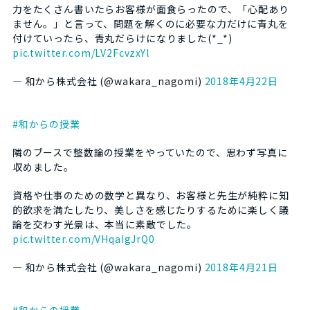
力をたくさん書いたらお客様が面食らったので、「心配あり
ません。」と言って、問題を解くのに必要な力だけに青丸を
付けていったら、青丸だらけになりました(*_*)
pic.twitter.com/LV2FcvzxYl
— 和から株式会社 (@wakara_nagomi)
2018年4月22日
#和からの授業
隣のブースで整数論の授業をやっていたので、思わず写真に
収めました。
資格や仕事のための数学と異なり、お客様と先生が純粋に知
的欲求を満たしたり、美しさを感じたりするために楽しく議
論を交わす光景は、本当に素敵でした。
pic.twitter.com/VHqaIgJrQ0
— 和から株式会社 (@wakara_nagomi)
2018年4月21日
#和からの授業