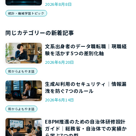
2026年8月8日
統計・機械学習トピック
同じカテゴリーの新着記事
文系出身者のデータ職転職｜現職経
験を活かす5つの差別化軸
2026年6月20日
和からよもやま話
生成AI利用のセキュリティ｜情報漏
洩を防ぐ7つのルール
2026年6月14日
和からよもやま話
EBPM推進のための自治体研修設計
ガイド｜総務省・自治体での実績か
ら学ぶ7つの型